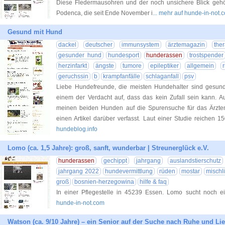
Diese Fledermausohren und der noch unsichere Blick gehö
Podenca, die seit Ende November i
... mehr auf hunde-in-not.
Gesund mit Hund
dackel
deutscher
immunsystem
ärztemagazin
the
gesunder hund
hundesport
hunderassen
trostspender
herzinfarkt
ängste
tumore
epileptiker
allgemein
geruchssin
b
krampfanfälle
schlaganfall
psv
Liebe Hundefreunde, die meisten Hundehalter sind gesund 
einem der Verdacht auf, dass das kein Zufall sein kann. 
meinen beiden Hunden auf die Spurensuche für das Ärzt
einen Artikel darüber verfasst. Laut einer Studie reichen 15
hundeblog.info
Lomo (ca. 1,5 Jahre): groß, sanft, wunderbar | Streunerglück e.V.
hunderassen
gechippt
jahrgang
auslandstierschutz
jahrgang 2022
hundevermittlung
rüden
mostar
mischl
groß
bosnien-herzegowina
hilfe & faq
In einer Pflegestelle in 45239 Essen. Lomo sucht noch e
hunde-in-not.com
Watson (ca. 9/10 Jahre) – ein Senior auf der Suche nach Ruhe und Lie