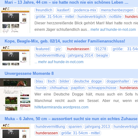
Mari – 13 Jahre, 44 cm – sie hatte noch nie ein schönes Leben …
freundlich
kastiert
podenca-mix
menschenbezogen
größe: 31-54cm - mittel
hundeverträglich
notfälle
hunder
Dieser herzzereißende Blick gehört Mari! Mari hatte noch 
einem Jäger schlußendlich aus
... mehr auf hunde-in-not.com
Kope, Beagle-Mix, geb. 02/14, sucht wieder Familienanschluss!
featured
plz
hunderassen
91278
größe: 31-54
hundevermittlung
jahrgang 2014
beagle
... mehr auf hunde-in-not.com
Unvergessene Momente 8
blau
tisch
bilder
deutsche dogge
doggenhalter
ve
hunde
chihuahua
papillon
schnappschüsse
hunderass
Wer eine Deutsche Dogge hält, muss auch ein Sofa hab
Manchmal reicht auch ein Sessel. Aber nur, wenn ei
hilfefuermiranda.wordpress.com
Muka – 6 Jahre, 50 cm – aussortiert sucht sie nun ein echtes Zuhause
hundevermittlung
spanien
jahrgang 2013
hundeverträgl
hunderassen
größe: 31-54cm - mittel