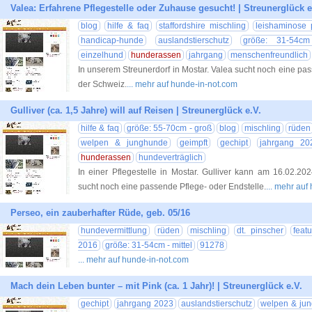
Valea: Erfahrene Pflegestelle oder Zuhause gesucht! | Streunerglück e
blog
hilfe & faq
staffordshire mischling
leishaminose p
handicap-hunde
auslandstierschutz
größe: 31-54cm
einzelhund
hunderassen
jahrgang
menschenfreundlich
In unserem Streunerdorf in Mostar. Valea sucht noch eine pass
der Schweiz.
... mehr auf hunde-in-not.com
Gulliver (ca. 1,5 Jahre) will auf Reisen | Streunerglück e.V.
hilfe & faq
größe: 55-70cm - groß
blog
mischling
rüden
welpen & junghunde
geimpft
gechipt
jahrgang 20
hunderassen
hundeverträglich
In einer Pflegestelle in Mostar. Gulliver kann am 16.02.2
sucht noch eine passende Pflege- oder Endstelle.
... mehr auf
Perseo, ein zauberhafter Rüde, geb. 05/16
hundevermittlung
rüden
mischling
dt. pinscher
feat
2016
größe: 31-54cm - mittel
91278
... mehr auf hunde-in-not.com
Mach dein Leben bunter – mit Pink (ca. 1 Jahr)! | Streunerglück e.V.
gechipt
jahrgang 2023
auslandstierschutz
welpen & ju