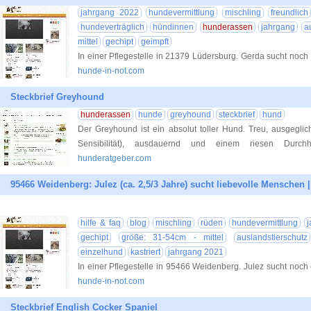
jahrgang 2022
hundevermittlung
mischling
freundlich
hundeverträglich
hündinnen
hunderassen
jahrgang
a
mittel
gechipt
geimpft
In einer Pflegestelle in 21379 Lüdersburg. Gerda sucht noch
hunde-in-not.com
Steckbrief Greyhound
hunderassen
hunde
greyhound
steckbrief
hund
Der Greyhound ist ein absolut toller Hund. Treu, ausgegli
Sensibilität), ausdauernd und einem riesen Durchha
hunderatgeber.com
95466 Weidenberg: Julez (ca. 2,5/3 Jahre) sucht liebevolle Menschen |
hilfe & faq
blog
mischling
rüden
hundevermittlung
gechipt
größe: 31-54cm - mittel
auslandstierschutz
einzelhund
kastriert
jahrgang 2021
In einer Pflegestelle in 95466 Weidenberg. Julez sucht noch
hunde-in-not.com
Steckbrief English Cocker Spaniel