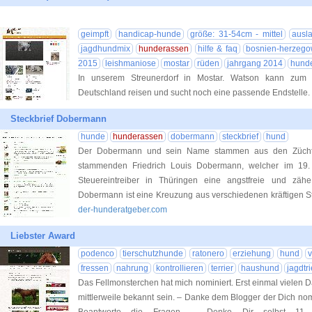
geimpft
handicap-hunde
größe: 31-54cm - mittel
ausla
jagdhundmix
hunderassen
hilfe & faq
bosnien-herzego
2015
leishmaniose
mostar
rüden
jahrgang 2014
hunde
In unserem Streunerdorf in Mostar. Watson kann zum 
Deutschland reisen und sucht noch eine passende Endstelle.
Steckbrief Dobermann
hunde
hunderassen
dobermann
steckbrief
hund
Der Dobermann und sein Name stammen aus den Züch
stammenden Friedrich Louis Dobermann, welcher im 19.
Steuereintreiber in Thüringen eine angstfreie und zäh
Dobermann ist eine Kreuzung aus verschiedenen kräftigen 
der-hunderatgeber.com
Liebster Award
podenco
tierschutzhunde
ratonero
erziehung
hund
v
fressen
nahrung
kontrollieren
terrier
haushund
jagdtr
Das Fellmonsterchen hat mich nominiert. Erst einmal vielen D
mittlerweile bekannt sein. – Danke dem Blogger der Dich nomi