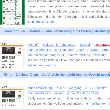
In den letzten Jahren haben die allergischen Reaktionen
Dabei muss man jedoch zwischen einer Unverträglichkei
unterscheiden. Eine Allergie zeigt sich in einer allergis
Substanzen, die für den Vierbeiner nicht verträglich sin
kleintierhaltung.com
Cinnamon (ca. 6 Monate) – süße Versuchung auf 4 Pfoten | Streunergl
geimpft
welpen & junghunde
gechipt
hunderass
hundeverträglich
familienhund
blog
entwurmt
größ
freundlich
jahrgang 2024
hundevermittlung
mischling
In einer Pflegestelle in 91242 Ottensoos. Cinnamon sucht n
auf hunde-in-not.com
Renly – 2 Jahre, 45 cm – die Unsicherheit steht ihm ins Gesicht gesc
hundevermittlung
rüden
jahrgang 2017
spanien
hundeverträglich
kastriert
größe: 31-54cm - mittel
Renly wurde gemeinsam mit einem anderen großen, zutr
eingesammelt. Nur weil er unbedingt be
... mehr auf hunde-in