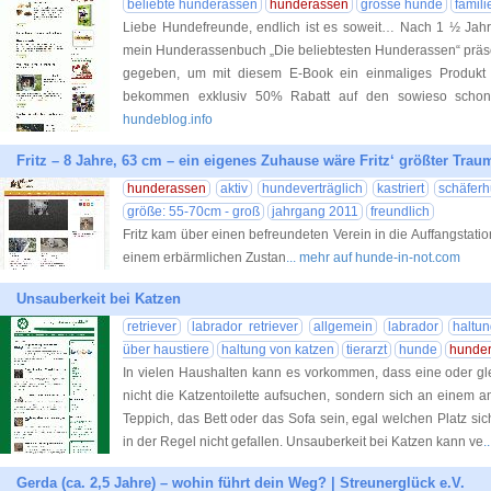
beliebte hunderassen
hunderassen
grosse hunde
famil
Liebe Hundefreunde, endlich ist es soweit… Nach 1 ½ Jahre
mein Hunderassenbuch „Die beliebtesten Hunderassen“ präsen
gegeben, um mit diesem E-Book ein einmaliges Produkt 
bekommen exklusiv 50% Rabatt auf den sowieso schon
hundeblog.info
Fritz – 8 Jahre, 63 cm – ein eigenes Zuhause wäre Fritz‘ größter Trau
hunderassen
aktiv
hundeverträglich
kastriert
schäfer
größe: 55-70cm - groß
jahrgang 2011
freundlich
Fritz kam über einen befreundeten Verein in die Auffangstati
einem erbärmlichen Zustan
... mehr auf hunde-in-not.com
Unsauberkeit bei Katzen
retriever
labrador retriever
allgemein
labrador
haltu
über haustiere
haltung von katzen
tierarzt
hunde
hunde
In vielen Haushalten kann es vorkommen, dass eine oder gle
nicht die Katzentoilette aufsuchen, sondern sich an einem a
Teppich, das Bett oder das Sofa sein, egal welchen Platz sic
in der Regel nicht gefallen. Unsauberkeit bei Katzen kann ve
.
Gerda (ca. 2,5 Jahre) – wohin führt dein Weg? | Streunerglück e.V.