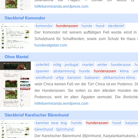
Beantworte die Fragen. – Denke Dir selbst 
hilfefuermiranda.wordpress.com
Steckbrief Komondor
komondor
hunderassen
hunde
hund
steckbrief
Der Komondor mit seinem auffälligen Fell wurde einst i
Schutzhund für Schafherden, sowie zum Schutz für Haus 
hunderatgeber.com
Ohne Mantel
unterfell
nötig
portugal
mantel
winter
hunderasse
h
spanien
abstammung
hunde
hunderassen
klima
un
windhund
urtyp
kanaren
balearen
afrikanisches klima
setzt Chica keinen Fuß vor die Tür! Chica ist ein Podenco.
der Hunderassen. Sie sollen zu den ältesten Hunden de
Podencos, wird im alten Ägypten vermutet. Die Ähnlich
hilfefuermiranda.wordpress.com
Steckbrief Karelischer Bärenhund
karelian bear dog
hunde
hunderassen
hund
karjala
bärenhund
björnhund
Der Karelischer Bärenhund (Björnhund, Karjalankarhukoira, K