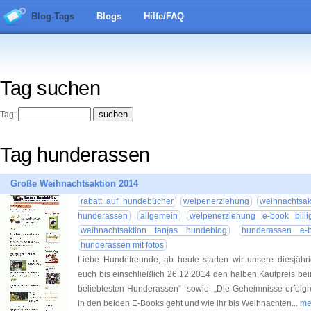
Blog-Tags
Blogs
Hilfe/FAQ
Tag suchen
Tag:
Tag hunderassen
Große Weihnachtsaktion 2014
rabatt auf hundebücher
welpenerziehung
weihnachtsak
hunderassen
allgemein
welpenerziehung e-book billi
weihnachtsaktion tanjas hundeblog
hunderassen e-
hunderassen mit fotos
Liebe Hundefreunde, ab heute starten wir unsere diesjähr
euch bis einschließlich 26.12.2014 den halben Kaufpreis be
beliebtesten Hunderassen“ sowie „Die Geheimnisse erfolg
in den beiden E-Books geht und wie ihr bis Weihnachten
... m