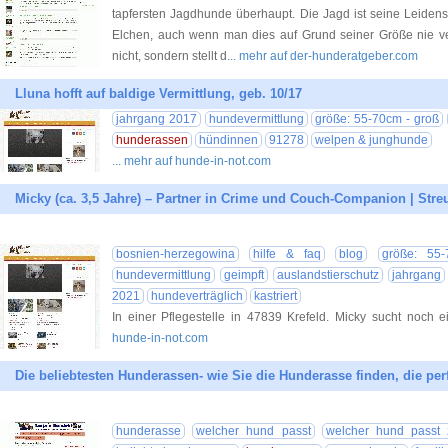
tapfersten Jagdhunde überhaupt. Die Jagd ist seine Leidens
Elchen, auch wenn man dies auf Grund seiner Größe nie ve
nicht, sondern stellt d
... mehr auf der-hunderatgeber.com
Lluna hofft auf baldige Vermittlung, geb. 10/17
jahrgang 2017
hundevermittlung
größe: 55-70cm - groß
hunderassen
hündinnen
91278
welpen & junghunde
... mehr auf hunde-in-not.com
Micky (ca. 3,5 Jahre) – Partner in Crime und Couch-Companion | Stre
bosnien-herzegowina
hilfe & faq
blog
größe: 55
hundevermittlung
geimpft
auslandstierschutz
jahrgang
2021
hundeverträglich
kastriert
In einer Pflegestelle in 47839 Krefeld. Micky sucht noch 
hunde-in-not.com
Die beliebtesten Hunderassen- wie Sie die Hunderasse finden, die perf
hunderasse
welcher hund passt
welcher hund passt 