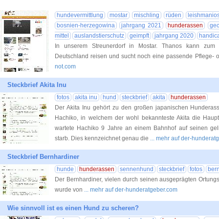
hundevermittlung
mostar
mischling
rüden
leishmanio
bosnien-herzegowina
jahrgang 2021
hunderassen
gec
mittel
auslandstierschutz
geimpft
jahrgang 2020
handic
In unserem Streunerdorf in Mostar. Thanos kann zum 
Deutschland reisen und sucht noch eine passende Pflege- o
not.com
Steckbrief Akita Inu
fotos
akita inu
hund
steckbrief
akita
hunderassen
Der Akita Inu gehört zu den großen japanischen Hunderasse
Hachiko, in welchem der wohl bekannteste Akita die Hauptro
wartete Hachiko 9 Jahre an einem Bahnhof auf seinen geli
starb. Dies kennzeichnet genau die
... mehr auf der-hunderat
Steckbrief Bernhardiner
hunde
hunderassen
sennenhund
steckbrief
fotos
ber
Der Bernhardiner, vielen durch seinen ausgeprägten Ortung
wurde von
... mehr auf der-hunderatgeber.com
Wie sinnvoll ist es einen Hund zu scheren?