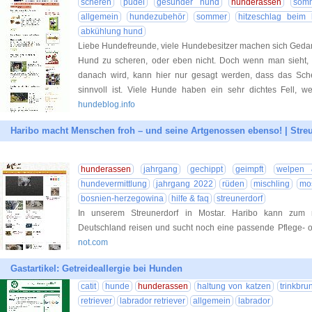
scheren
pudel
gesunder hund
hunderassen
som
allgemein
hundezubehör
sommer
hitzeschlag beim
abkühlung hund
Liebe Hundefreunde, viele Hundebesitzer machen sich Gedank
Hund zu scheren, oder eben nicht. Doch wenn man sieht, wi
danach wird, kann hier nur gesagt werden, dass das Sche
sinnvoll ist. Viele Hunde haben ein sehr dichtes Fell, w
hundeblog.info
Haribo macht Menschen froh – und seine Artgenossen ebenso! | Streu
hunderassen
jahrgang
gechippt
geimpft
welpen 
hundevermittlung
jahrgang 2022
rüden
mischling
mo
bosnien-herzegowina
hilfe & faq
streunerdorf
In unserem Streunerdorf in Mostar. Haribo kann zum 
Deutschland reisen und sucht noch eine passende Pflege- o
not.com
Gastartikel: Getreideallergie bei Hunden
catit
hunde
hunderassen
haltung von katzen
trinkbru
retriever
labrador retriever
allgemein
labrador