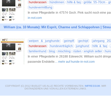
hunderassen
hündinnen
hilfe & faq
größe: 55-70cm - g
hundevermittlung
In einer Pflegestelle in 47574 Goch. Pink sucht noch eine p
in-not.com
William (ca. 10 Monate): Mit Esprit, Charme und Schlappohren | Streu
welpen & junghunde
geimpft
gechipt
jahrgang 20
hunderassen
hundeverträglich
junghund
hilfe & faq
familienhund
blog
mischling
rüden
english setter
hund
In einer Pflegestelle in 26188 Edewecht. William sucht dring
passende Endstelle.
... mehr auf hunde-in-not.com
COPYRIGHT (C) 2012 BUGLET UG ALLE RECHTE VORBEHALTEN.
IMPRESSUM
. WIR
DISTANZIEREN UNS VON ALLEN EXTERNEN LINKS.