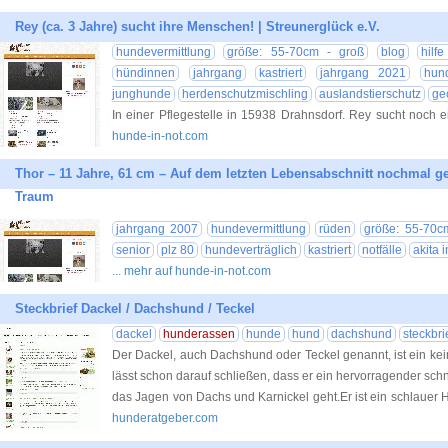
Rey (ca. 3 Jahre) sucht ihre Menschen! | Streunerglück e.V.
hundevermittlung
größe: 55-70cm - groß
blog
hilf
hündinnen
jahrgang
kastriert
jahrgang 2021
hund
junghunde
herdenschutzmischling
auslandstierschutz
ge
In einer Pflegestelle in 15938 Drahnsdorf. Rey sucht noch 
hunde-in-not.com
Thor – 11 Jahre, 61 cm – Auf dem letzten Lebensabschnitt nochmal ge
Traum
jahrgang 2007
hundevermittlung
rüden
größe: 55-70c
senior
plz 80
hundeverträglich
kastriert
notfälle
akita 
... mehr auf hunde-in-not.com
Steckbrief Dackel / Dachshund / Teckel
dackel
hunderassen
hunde
hund
dachshund
steckbri
Der Dackel, auch Dachshund oder Teckel genannt, ist ein 
lässt schon darauf schließen, dass er ein hervorragender schn
das Jagen von Dachs und Karnickel geht.Er ist ein schlauer 
hunderatgeber.com