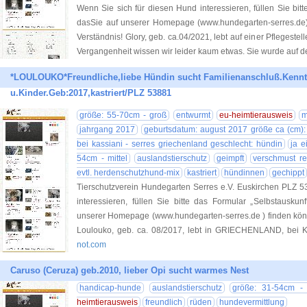
Wenn Sie sich für diesen Hund interessieren, füllen Sie bitt
dasSie auf unserer Homepage (www.hundegarten-serres.de) 
Verständnis! Glory, geb. ca.04/2021, lebt auf einer Pflegeste
Vergangenheit wissen wir leider kaum etwas. Sie wurde auf d
*LOULOUKO*Freundliche,liebe Hündin sucht Familienanschluß.Kennt
u.Kinder.Geb:2017,kastriert/PLZ 53881
größe: 55-70cm - groß
entwurmt
eu-heimtierausweis
m
jahrgang 2017
geburtsdatum: august 2017 größe ca (cm): 
bei kassiani - serres griechenland geschlecht: hündin
ja e
54cm - mittel
auslandstierschutz
geimpft
verschmust re
evtl. herdenschutzhund-mix
kastriert
hündinnen
gechippt
Tierschutzverein Hundegarten Serres e.V. Euskirchen PLZ 5
interessieren, füllen Sie bitte das Formular „Selbstauskun
unserer Homepage (www.hundegarten-serres.de ) finden könne
Loulouko, geb. ca. 08/2017, lebt in GRIECHENLAND, bei Ka
not.com
Caruso (Ceruza) geb.2010, lieber Opi sucht warmes Nest
handicap-hunde
auslandstierschutz
größe: 31-54cm - 
heimtierausweis
freundlich
rüden
hundevermittlung