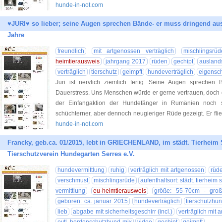
hunde-in-not.com
♥JURI♥ so lieber; seine Augen sprechen Bände- er muss dringend au
Jahre
freundlich
mit artgenossen verträglich
mischlingsrüd
heimtierausweis
jahrgang 2017
rüden
gechipt
auslands
verträglich
tierschutz
geimpft
hundeverträglich
eigensch
Juri ist nervlich ziemlich fertig. Seine Augen sprechen
Dauerstress. Uns Menschen würde er gerne vertrauen, doch d
der Einfangaktion der Hundefänger in Rumänien noch s
schüchterner, aber dennoch neugieriger Rüde gezeigt. Er fli
hunde-in-not.com
Francky, geb.ca. 01/2015, lebt in GRIECHENLAND, im städt. Tierheim S
Tierschutzverein Hundegarten Serres e.V.
hundevermittlung
ruhig
verträglich mit artgenossen
rüd
verschmust
mischlingsrüde
aufenthaltsort: städt. tierheim 
vermittlung
eu-heimtierausweis
größe: 55-70cm - gro
geboren: ca. januar 2015
hundeverträglich
tierschutzhu
lieb
abgabe mit sicherheitsgeschirr (incl.)
verträglich mit