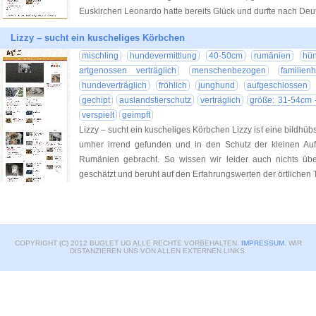
Euskirchen Leonardo hatte bereits Glück und durfte nach Deu
Lizzy – sucht ein kuscheliges Körbchen
mischling
hundevermittlung
40-50cm
rumänien
hün
artgenossen verträglich
menschenbezogen
familien
hundeverträglich
fröhlich
junghund
aufgeschlossen
gechipt
auslandstierschutz
verträglich
größe: 31-54cm -
verspielt
geimpft
Lizzy – sucht ein kuscheliges Körbchen Lizzy ist eine bildhü
umher irrend gefunden und in den Schutz der kleinen Auffa
Rumänien gebracht. So wissen wir leider auch nichts über
geschätzt und beruht auf den Erfahrungswerten der örtlichen 
COPYRIGHT (C) 2012 BUGLET UG ALLE RECHTE VORBEHALTEN.
IMPRESSUM
. WIR
DISTANZIEREN UNS VON ALLEN EXTERNEN LINKS.