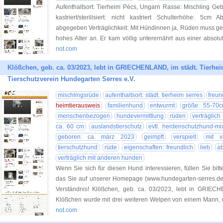
Aufenthaltsort: Tierheim Pécs, Ungarn Rasse: Mischling Ge
kastriert/sterilisiert: nicht kastriert Schulterhöhe: 5
abgegeben Verträglichkeit: Mit Hündinnen ja, Rüden muss ge
hohes Alter an. Er kam völlig unterernährt aus einer absolu
not.com
Klößchen, geb. ca. 03/2023, lebt in GRIECHENLAND, im städt. Tierheim
Tierschutzverein Hundegarten Serres e.V.
mischlingsrüde
aufenthaltsort: städt. tierheim serres
freun
heimtierausweis
familienhund
entwurmt
größe: 55-70c
menschenbezogen
hundevermittlung
rüden
verträglich
ca. 60 cm
auslandstierschutz
evtl. herdenschutzhund-mi
geboren: ca. märz 2023
geimpft
verspielt
mit v
tierschutzhund
rüde
eigenschaften: freundlich
lieb
ab
verträglich mit anderen hunden
Wenn Sie sich für diesen Hund interessieren, füllen Sie bitt
das Sie auf unserer Homepage (www.hundegarten-serres.de) 
Verständnis! Klößchen, geb. ca. 03/2023, lebt in GRIECH
Klößchen wurde mit drei weiteren Welpen von einem Mann, d
not.com