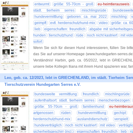
entwurmt
größe: 55-70cm - groß
eu-heimtierausweis
städt. tierheim serres
mischlingsrüde
bundesweit
hundevermittlung
geboren: ca. mai 2022
mischling
v
geimpft
evtl. herdenschutzhund-mix
video
größe: ca. 6
lieb
eigenschaften: freundlich
abgabe mit sicherheitsgesch
hunden
tierschutzhund
rüde
noch nicht kastriert
mit vid
sofort
Wenn Sie sich für diesen Hund interessieren, füllen Sie bitt
das Sie auf unserer Homepage (www.hundegarten-serres.de) 
Verständnis! Harbin, geb. ca. 05/2022, lebt in GRIECHENL
unsere liebe Kollegin Iliana mit ihrem Hund spazieren war, fan
Leo, geb. ca. 12/2023, lebt in GRIECHENLAND, im städt. Tierheim Serr
Tierschutzverein Hundegarten Serres e.V.
bundesweite vermittlung
freundlich
mischlingsrüde
aufenthaltsort: städt. tierheim serres
menschenbezogen
größe: 55-70cm - groß
familienhund
eu-heimtierau
artgenossen
rüden
hundevermittlung
gechipt
herdenschutzhund-mix
auslandstierschutz
verspielt
hundeverträglich
noch nicht kastriert
mit video
verträgl
sicherheitsgeschirr (incl.)
eigenschaften: freundlich
lieb
r