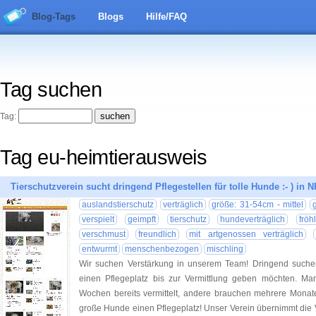
Blog-Tags
Blogs
Hilfe/FAQ
Tag suchen
Tag:
Tag eu-heimtierausweis
Tierschutzverein sucht dringend Pflegestellen für tolle Hunde :- ) in 
auslandstierschutz
verträglich
größe: 31-54cm - mittel
verspielt
geimpft
tierschutz
hundeverträglich
fröh
verschmust
freundlich
mit artgenossen verträglich
entwurmt
menschenbezogen
mischling
Wir suchen Verstärkung in unserem Team! Dringend such
einen Pflegeplatz bis zur Vermittlung geben möchten. M
Wochen bereits vermittelt, andere brauchen mehrere Monate
große Hunde einen Pflegeplatz! Unser Verein übernimmt die