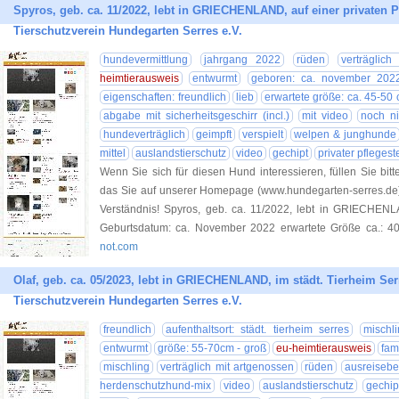
Spyros, geb. ca. 11/2022, lebt in GRIECHENLAND, auf einer privaten Pf
Tierschutzverein Hundegarten Serres e.V.
hundevermittlung
jahrgang 2022
rüden
verträglich
heimtierausweis
entwurmt
geboren: ca. november 202
eigenschaften: freundlich
lieb
erwartete größe: ca. 45-50
abgabe mit sicherheitsgeschirr (incl.)
mit video
noch ni
hundeverträglich
geimpft
verspielt
welpen & junghunde
mittel
auslandstierschutz
video
gechipt
privater pflegest
Wenn Sie sich für diesen Hund interessieren, füllen Sie bitt
das Sie auf unserer Homepage (www.hundegarten-serres.de) 
Verständnis! Spyros, geb. ca. 11/2022, lebt in GRIECHENLA
Geburtsdatum: ca. November 2022 erwartete Größe ca.: 4
not.com
Olaf, geb. ca. 05/2023, lebt in GRIECHENLAND, im städt. Tierheim Serr
Tierschutzverein Hundegarten Serres e.V.
freundlich
aufenthaltsort: städt. tierheim serres
mischl
entwurmt
größe: 55-70cm - groß
eu-heimtierausweis
fam
mischling
verträglich mit artgenossen
rüden
ausreiseber
herdenschutzhund-mix
video
auslandstierschutz
gechip