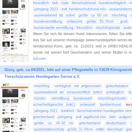
freundlich
lieb
rüde
tierschutzhund
hundeverträglich
n
jahrgang 2023
evtl. herdenschutzhund-mix
auslandstiers
ausreisebereit ab: sofort
größe: ca. 60 cm
mischling
hundevermittlung
entwurmt
größe: 55-70cm - groß
bundesweite vermittlung
freundlich
mischlingsrüde
aufen
Wenn Sie sich für diesen Hund interessieren, füllen Sie bitt
das Sie auf unserer Homepage (www.hundegarten-serres.de) 
Verständnis! Kuno, geb. ca. 11/2023, lebt in GRIECHENLA
wurde mit seinen fünf Geschwistern und seiner Mutter in e
not.com
Glory, geb. ca.04/2021, lebt auf einer Pflegestelle in 53639 Königswinte
Tierschutzverein Hundegarten Serres e.V.
mischling
verträglich mit artgenossen
geburtsdatum: 
ausreisebereit ab: voraussichtlich sofort
anhänglich
b
hündin
vermittlung bundesweit
mischlingshündin
sicherheitsgeschirr (inkl.)
entwurmt
familienhund
eu-
jahrgang 2021
kastriert
tierschutzverein hundegarten serre
griechenland
jahrgang
evtl. jagdhund-mix
lieb
aufgesc
größe: ca. 45-50 cm
griechenland
deutschland
auslandstierschutz
größe: 31-54cm - mittel
tierschutz
gei