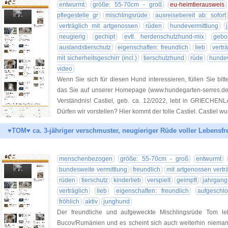
entwurmt
größe: 55-70cm - groß
eu-heimtierausweis
pflegestelle gr
mischlingsrüde
ausreisebereit ab: sofort
verträglich mit artgenossen
rüden
hundevermittlung
neugierig
gechipt
evtl. herdenschutzhund-mix
gebo
auslandstierschutz
eigenschaften: freundlich
lieb
vertr
mit sicherheitsgeschirr (incl.)
tierschutzhund
rüde
hundev
video
Wenn Sie sich für diesen Hund interessieren, füllen Sie bitt
das Sie auf unserer Homepage (www.hundegarten-serres.de) 
Verständnis! Castiel, geb. ca. 12/2022, lebt in GRIECHENLA
Dürfen wir vorstellen? Hier kommt der tolle Castiel. Castiel w
♥TOM♥ ca. 3-jähriger verschmuster, neugieriger Rüde voller Lebensf
menschenbezogen
größe: 55-70cm - groß
entwurmt
bundesweite vermittlung
freundlich
mit artgenossen vertr
rüden
tierschutz
kinderlieb
verspielt
geimpft
jahrgang
verträglich
lieb
eigenschaften: freundlich
aufgeschl
fröhlich
aktiv
junghund
Der freundliche und aufgeweckte Mischlingsrüde Tom le
Bucov/Rumänien und es scheint sich auch weiterhin niema