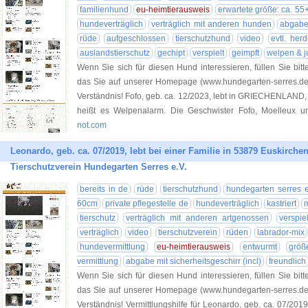
familienhund
eu-heimtierausweis
erwartete größe: ca. 55
hundeverträglich
verträglich mit anderen hunden
abgabe 
rüde
aufgeschlossen
tierschutzhund
video
evtl. her
auslandstierschutz
gechipt
verspielt
geimpft
welpen & 
Wenn Sie sich für diesen Hund interessieren, füllen Sie bitt
das Sie auf unserer Homepage (www.hundegarten-serres.de) 
Verständnis! Fofo, geb. ca. 12/2023, lebt in GRIECHENLAND, 
heißt es Welpenalarm. Die Geschwister Fofo, Moelleux 
not.com
Leonardo, geb. ca. 07/2019, lebt bei einer Familie in 53879 Euskirchen
Tierschutzverein Hundegarten Serres e.V.
bereits in de
rüde
tierschutzhund
hundegarten serres e
60cm
private pflegestelle de
hundeverträglich
kastriert
m
tierschutz
verträglich mit anderen artgenossen
verspiel
verträglich
video
tierschutzverein
rüden
labrador-mix
hundevermittlung
eu-heimtierausweis
entwurmt
größ
vermittlung
abgabe mit sicherheitsgeschirr (incl)
freundlich
Wenn Sie sich für diesen Hund interessieren, füllen Sie bitt
das Sie auf unserer Homepage (www.hundegarten-serres.de) 
Verständnis! Vermittlungshilfe für Leonardo, geb. ca. 07/2019,