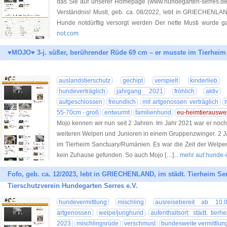
das Sie auf unserer Homepage (www.hundegarten-serres.de) 
Verständnis! Musti, geb. ca. 08/2022, lebt in GRIECHENLA
Hunde notdürftig versorgt werden Der nette Musti wurde g
not.com
♥MOJO♥ 3-j. süßer, berührender Rüde 69 cm – er musste im Tierhei
auslandstierschutz
gechipt
verspielt
kinderlieb
hundeverträglich
jahrgang 2021
fröhlich
aktiv
aufgeschlossen
freundlich
mit artgenossen verträglich
55-70cm - groß
entwurmt
familienhund
eu-heimtierauswe
Mojo kennen wir nun seit 2 Jahren. Im Jahr 2021 war er noch 
weiteren Welpen und Junioren in einem Gruppenzwinger. 2 Jah
im Tierheim Sanctuary/Rumänien. Es war die Zeit der Welpen
kein Zuhause gefunden. So auch Mojo […]
... mehr auf hunde-
Fofo, geb. ca. 12/2023, lebt in GRIECHENLAND, im städt. Tierheim Ser
Tierschutzverein Hundegarten Serres e.V.
hundevermittlung
mischling
ausreisebereit ab 10.0
artgenossen
welpe/junghund
aufenthaltsort: städt. tierh
2023
mischlingsrüde
verschmust
bundesweite vermittlun