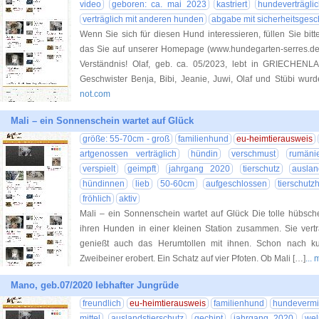
video
geboren: ca. mai 2023
kastriert
hundeverträgli
verträglich mit anderen hunden
abgabe mit sicherheitsgeschi
Wenn Sie sich für diesen Hund interessieren, füllen Sie bitt
das Sie auf unserer Homepage (www.hundegarten-serres.de) 
Verständnis! Olaf, geb. ca. 05/2023, lebt in GRIECHENLA
Geschwister Benja, Bibi, Jeanie, Juwi, Olaf und Stübi wurd
not.com
Mali – ein Sonnenschein wartet auf Glück
größe: 55-70cm - groß
familienhund
eu-heimtierausweis
artgenossen verträglich
hündin
verschmust
rumäni
verspielt
geimpft
jahrgang 2020
tierschutz
auslan
hündinnen
lieb
50-60cm
aufgeschlossen
tierschutz
fröhlich
aktiv
Mali – ein Sonnenschein wartet auf Glück Die tolle hübsch
ihren Hunden in einer kleinen Station zusammen. Sie vertr
genießt auch das Herumtollen mit ihnen. Schon nach kur
Zweibeiner erobert. Ein Schatz auf vier Pfoten. Ob Mali […]
...
Mano, geb.07/2020 lebhafter Jungrüde
freundlich
eu-heimtierausweis
familienhund
hundevermi
mittel
auslandstierschutz
gechipt
jahrgang 2020
wel