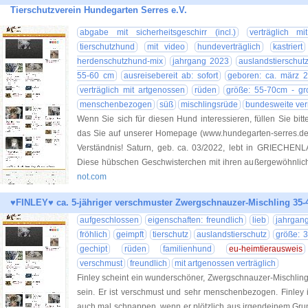
Tierschutzverein Hundegarten Serres e.V.
abgabe mit sicherheitsgeschirr (incl.)
verträglich m
tierschutzhund
mit video
hundeverträglich
kastriert
herdenschutzhund-mix
jahrgang 2023
auslandstierschut
55-60 cm
ausreisebereit ab: sofort
geboren: ca. märz 
verträglich mit artgenossen
rüden
größe: 55-70cm - gr
menschenbezogen
süß
mischlingsrüde
bundesweite ver
Wenn Sie sich für diesen Hund interessieren, füllen Sie bitt
das Sie auf unserer Homepage (www.hundegarten-serres.de) 
Verständnis! Saturn, geb. ca. 03/2022, lebt in GRIECHENLA
Diese hübschen Geschwisterchen mit ihren außergewöhnli
not.com
♥FINLEY♥ ca. 5-jähriger verschmuster Zwergschnauzer-Mischling 35-
aufgeschlossen
eigenschaften: freundlich
lieb
jahrgan
fröhlich
geimpft
tierschutz
auslandstierschutz
größe: 3
gechipt
rüden
familienhund
eu-heimtierausweis
verschmust
freundlich
mit artgenossen verträglich
Finley scheint ein wunderschöner, Zwergschnauzer-Mischlin
sein. Er ist verschmust und sehr menschenbezogen. Finley i
auch mal schnappen, wenn er plötzlich aus irgendeinem Gru