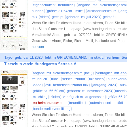
eigenschaften: freundlich
abgabe mit sicherheitsgeschir
hunden
größe: 31-54cm - mittel
auslandstierschutz
jahr
mix
video
gechipt
geboren: ca. juli 2023
geimpft
Wenn Sie sich für diesen Hund interessieren, füllen Sie bitt
das Sie auf unserer Homepage (www.hundegarten-serres.de) 
Verständnis! Ahorn, geb. ca. 07/2023, lebt in GRIECHENL
Geschwister Ahorn, Eiche, Fichte, Motti, Kastanie und Pap
not.com
Tayo, geb. ca. 11/2023, lebt in GRIECHENLAND, im städt. Tierheim Ser
Tierschutzverein Hundegarten Serres e.V.
abgabe mit sicherheitsgeschirr (incl.)
verträglich mit an
freundlich
rüde
tierschutzhund
mit video
hundeverträ
video
evtl. herdenschutzhund-mix
jahrgang 2023
ausl
größe: ca. 55-60 cm
geboren: ca. november 2023
ausreis
mischling
rüden
verträglich mit artgenossen
größe: 55-7
eu-heimtierausweis
freundlich
aufenthaltsort: städt.
bundesweite vermittlung
Wenn Sie sich für diesen Hund interessieren, füllen Sie bitt
das Sie auf unserer Homepage (www.hundegarten-serres.de) 
Verständnis! Tayo, geb. ca. 11/2023, lebt in GRIECHENLAND,