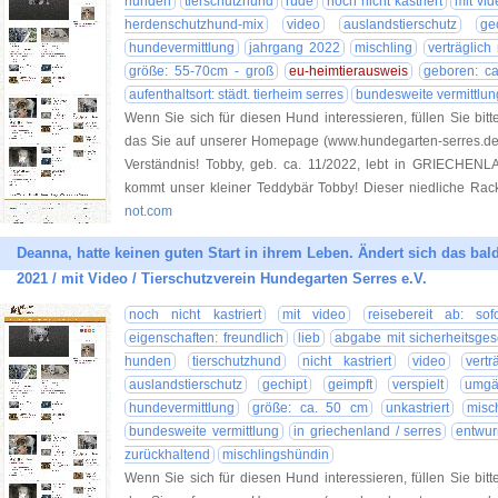
hunden
tierschutzhund
rüde
noch nicht kastriert
mit vid
herdenschutzhund-mix
video
auslandstierschutz
ge
hundevermittlung
jahrgang 2022
mischling
verträglich
größe: 55-70cm - groß
eu-heimtierausweis
geboren: c
aufenthaltsort: städt. tierheim serres
bundesweite vermittlun
Wenn Sie sich für diesen Hund interessieren, füllen Sie bitt
das Sie auf unserer Homepage (www.hundegarten-serres.de) 
Verständnis! Tobby, geb. ca. 11/2022, lebt in GRIECHENLA
kommt unser kleiner Teddybär Tobby! Dieser niedliche Ra
not.com
Deanna, hatte keinen guten Start in ihrem Leben. Ändert sich das bal
2021 / mit Video / Tierschutzverein Hundegarten Serres e.V.
noch nicht kastriert
mit video
reisebereit ab: sofo
eigenschaften: freundlich
lieb
abgabe mit sicherheitsgesch
hunden
tierschutzhund
nicht kastriert
video
vertr
auslandstierschutz
gechipt
geimpft
verspielt
umgä
hundevermittlung
größe: ca. 50 cm
unkastriert
misc
bundesweite vermittlung
in griechenland / serres
entwur
zurückhaltend
mischlingshündin
Wenn Sie sich für diesen Hund interessieren, füllen Sie bitt