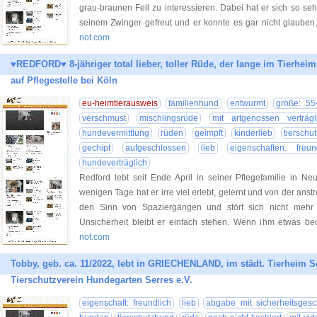
grau-braunen Fell zu interessieren. Dabei hat er sich so s
seinem Zwinger gefreut und er konnte es gar nicht glauben,
not.com
♥REDFORD♥ 8-jähriger total lieber, toller Rüde, der lange im Tierhei
auf Pflegestelle bei Köln
eu-heimtierausweis
familienhund
entwurmt
größe: 55
verschmust
mischlingsrüde
mit artgenossen verträgl
hundevermittlung
rüden
geimpft
kinderlieb
tierschut
gechipt
aufgeschlossen
lieb
eigenschaften: freun
hundeverträglich
Redford lebt seit Ende April in seiner Pflegefamilie in Ne
wenigen Tage hat er irre viel erlebt, gelernt und von der ans
den Sinn von Spaziergängen und stört sich nicht mehr 
Unsicherheit bleibt er einfach stehen. Wenn ihm etwas bed
not.com
Tobby, geb. ca. 11/2022, lebt in GRIECHENLAND, im städt. Tierheim Se
Tierschutzverein Hundegarten Serres e.V.
eigenschaft: freundlich
lieb
abgabe mit sicherheitsgeschi