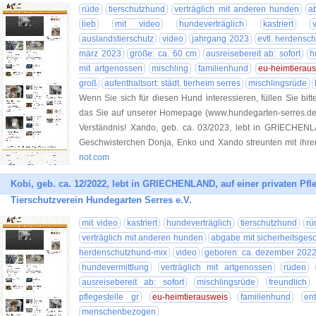
rüde
tierschutzhund
verträglich mit anderen hunden
a
lieb
mit video
hundeverträglich
kastriert
v
auslandstierschutz
video
jahrgang 2023
evtl. herdensc
märz 2023
größe: ca. 60 cm
ausreisebereit ab: sofort
h
mit artgenossen
mischling
familienhund
eu-heimtierau
groß
aufenthaltsort: städt. tierheim serres
mischlingsrüde
Wenn Sie sich für diesen Hund interessieren, füllen Sie bitt
das Sie auf unserer Homepage (www.hundegarten-serres.de) 
Verständnis! Xando, geb. ca. 03/2023, lebt in GRIECHENL
Geschwisterchen Donja, Enko und Xando streunten mit ihrer
not.com
Kobi, geb. ca. 12/2022, lebt in GRIECHENLAND, auf einer privaten Pfleg
Tierschutzverein Hundegarten Serres e.V.
mit video
kastriert
hundeverträglich
tierschutzhund
rü
verträglich mit anderen hunden
abgabe mit sicherheitsgeschi
herdenschutzhund-mix
video
geboren: ca. dezember 202
hundevermittlung
verträglich mit artgenossen
rüden
ausreisebereit ab: sofort
mischlingsrüde
freundlich
pflegestelle gr
eu-heimtierausweis
familienhund
en
menschenbezogen