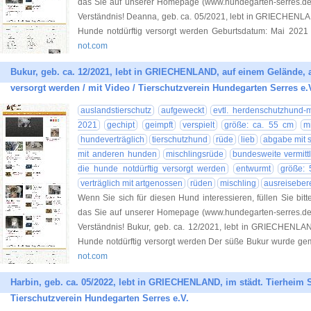
das Sie auf unserer Homepage (www.hundegarten-serres.de) 
Verständnis! Deanna, geb. ca. 05/2021, lebt in GRIECHENLA
Hunde notdürftig versorgt werden Geburtsdatum: Mai 2021 
not.com
Bukur, geb. ca. 12/2021, lebt in GRIECHENLAND, auf einem Gelände, 
versorgt werden / mit Video / Tierschutzverein Hundegarten Serres e.
auslandstierschutz
aufgeweckt
evtl. herdenschutzhund-m
2021
gechipt
geimpft
verspielt
größe: ca. 55 cm
m
hundeverträglich
tierschutzhund
rüde
lieb
abgabe mit si
mit anderen hunden
mischlingsrüde
bundesweite vermitt
die hunde notdürftig versorgt werden
entwurmt
größe: 
verträglich mit artgenossen
rüden
mischling
ausreisebere
Wenn Sie sich für diesen Hund interessieren, füllen Sie bitt
das Sie auf unserer Homepage (www.hundegarten-serres.de) 
Verständnis! Bukur, geb. ca. 12/2021, lebt in GRIECHENLA
Hunde notdürftig versorgt werden Der süße Bukur wurde ge
not.com
Harbin, geb. ca. 05/2022, lebt in GRIECHENLAND, im städt. Tierheim S
Tierschutzverein Hundegarten Serres e.V.