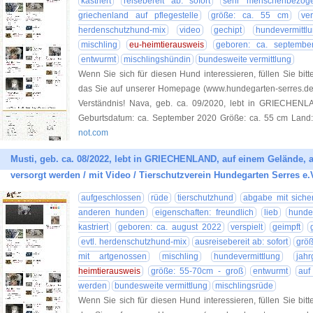
kastriert
reisebereit ab: sofort
sehr menschenbezog
griechenland auf pflegestelle
größe: ca. 55 cm
ver
herdenschutzhund-mix
video
gechipt
hundevermittl
mischling
eu-heimtierausweis
geboren: ca. septembe
entwurmt
mischlingshündin
bundesweite vermittlung
Wenn Sie sich für diesen Hund interessieren, füllen Sie bitt
das Sie auf unserer Homepage (www.hundegarten-serres.de) 
Verständnis! Nava, geb. ca. 09/2020, lebt in GRIECHENLAN
Geburtsdatum: ca. September 2020 Größe: ca. 55 cm Land: 
not.com
Musti, geb. ca. 08/2022, lebt in GRIECHENLAND, auf einem Gelände, 
versorgt werden / mit Video / Tierschutzverein Hundegarten Serres e.
aufgeschlossen
rüde
tierschutzhund
abgabe mit sicherh
anderen hunden
eigenschaften: freundlich
lieb
hundev
kastriert
geboren: ca. august 2022
verspielt
geimpft
evtl. herdenschutzhund-mix
ausreisebereit ab: sofort
größ
mit artgenossen
mischling
hundevermittlung
jah
heimtierausweis
größe: 55-70cm - groß
entwurmt
auf
werden
bundesweite vermittlung
mischlingsrüde
Wenn Sie sich für diesen Hund interessieren, füllen Sie bitt