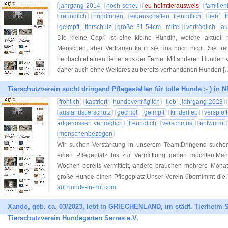
jahrgang 2014
noch scheu
eu-heimtierausweis
familie
freundlich
hündinnen
eigenschaften: freundlich
lieb
f
geimpft
tierschutz
größe: 31-54cm - mittel
verträglich
au
Die kleine Capri ist eine kleine Hündin, welche aktuell
Menschen, aber Vertrauen kann sie uns noch nicht. Sie fr
beobachtet einen lieber aus der Ferne. Mit anderen Hunden 
daher auch ohne Weiteres zu bereits vorhandenen Hunden [
Tierschutzverein sucht dringend Pflegestellen für tolle Hunde :- ) in 
fröhlich
kastriert
hundeverträglich
lieb
jahrgang 2023
auslandstierschutz
gechipt
geimpft
kinderlieb
verspielt
artgenossen verträglich
freundlich
verschmust
entwurmt
menschenbezogen
Wir suchen Verstärkung in unserem Team!Dringend suche
einen Pflegeplatz bis zur Vermittlung geben möchten.M
Wochen bereits vermittelt, andere brauchen mehrere Monate
große Hunde einen Pflegeplatz!Unser Verein übernimmt die 
auf hunde-in-not.com
Xando, geb. ca. 03/2023, lebt in GRIECHENLAND, im städt. Tierheim Se
Tierschutzverein Hundegarten Serres e.V.