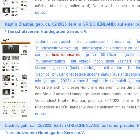
möchte, aber festgehalten wird). Daher wird er auch nur a
not.com
Käpt´n Blaubär, geb. ca. 02/2023, lebt in GRIECHENLAND, auf einer pri
/ Tierschutzverein Hundegarten Serres e.V.
rüden
verträglich mit artgenossen
mischling
h
bundesweite vermittlung
mischlingsrüde
geboren: ca. fe
cm
eu-heimtierausweis
größe: 55-70cm - groß
hundeverträglich
mit video
noch nicht kastriert
r
sicherheitsgeschirr (incl.)
verträglich mit anderen hunde
gechipt
privater pflegestelle griechenland
auslandstiersch
mix
jahrgang 2023
welpen & junghunde
verspielt
geimp
Wenn Sie sich für diesen Hund interessieren, füllen Sie bitt
das Sie auf unserer Homepage (www.hundegarten-serres.de) 
Verständnis! Käpt´n Blaubär, geb. ca. 02/2023, lebt in
Pflegestelle Käpt´n Blaubär wurde gemeinsam mit seinem Br
not.com
Castiel, geb. ca. 12/2022, lebt in GRIECHENLAND, auf einer privaten Pf
Tierschutzverein Hundegarten Serres e.V.