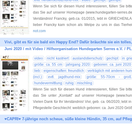
evtl. herdenschutzhund-mix
video
gechipt
geimpft
Wenn Sie sich für diesen Hund interessieren, füllen Sie bitt
das Sie auf unserer Homepage (www.hundegarten-serres.de) 
Verständnis! Francky, geb.ca. 01/2015, lebt in GRIECHENLA
lieber Francky kam schon als Welpe zu uns in das Tierhe
not.com
Vivi, gibt es für sie bald ein Happy End? Dafür bräuchte sie ein tolle
Juni 2020 / mit Video / Hilfsorganisation Hundegarten Serres e.V. / P
video
nicht kastriert
auslandstierschutz
gechipt
in gri
größe: ca. 55 cm
jahrgang 2020
geboren: ca. juni 2020
lieb
eigenschaften: freundlich
verträglich mit anderen hu
(incl.)
evtl. jagdhund-mix
größe: 55-70cm - groß
hundevermittlung
ruhig
mischling
Wenn Sie sich für diesen Hund interessieren, füllen Sie bitt
das Sie unter „Kontakt“ auf unserer Homepage (www.hund
Vielen Dank für Ihr Verständnis! Vivi, geb. ca. 06/2020, leb
Pflegestelle Geschlecht: weiblich geboren: ca. Juni 2020 Größ
♥CAPRI♥ 7-jährige noch scheue, süße kleine Hündin, 35 cm, auf Pflege