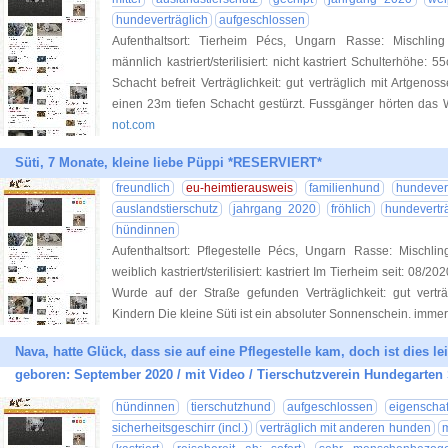
hundeverträglich
aufgeschlossen
Aufenthaltsort: Tierheim Pécs, Ungarn Rasse: Mischlin
männlich kastriert/sterilisiert: nicht kastriert Schulterhöh
Schacht befreit Verträglichkeit: gut verträglich mit Artgen
einen 23m tiefen Schacht gestürzt. Fussgänger hörten das
not.com
Süti, 7 Monate, kleine liebe Püppi *RESERVIERT*
freundlich
eu-heimtierausweis
familienhund
hundever
auslandstierschutz
jahrgang 2020
fröhlich
hundevertr
hündinnen
Aufenthaltsort: Pflegestelle Pécs, Ungarn Rasse: Mischli
weiblich kastriert/sterilisiert: kastriert Im Tierheim seit: 0
Wurde auf der Straße gefunden Verträglichkeit: gut vertr
Kindern Die kleine Süti ist ein absoluter Sonnenschein. immer
Nava, hatte Glück, dass sie auf eine Pflegestelle kam, doch ist dies l
geboren: September 2020 / mit Video / Tierschutzverein Hundegarten 
hündinnen
tierschutzhund
aufgeschlossen
eigenschaf
sicherheitsgeschirr (incl.)
verträglich mit anderen hunden
m