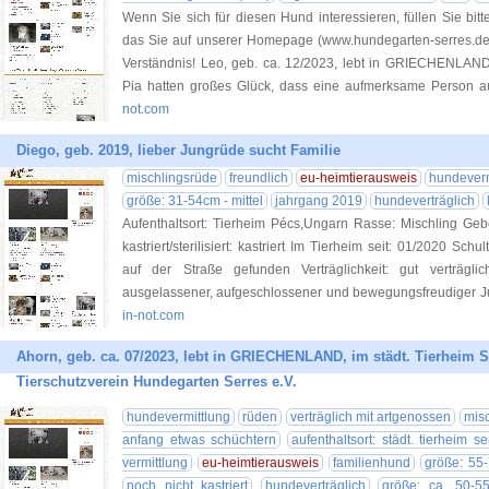
Wenn Sie sich für diesen Hund interessieren, füllen Sie bitt
das Sie auf unserer Homepage (www.hundegarten-serres.de) 
Verständnis! Leo, geb. ca. 12/2023, lebt in GRIECHENLAND,
Pia hatten großes Glück, dass eine aufmerksame Person a
not.com
Diego, geb. 2019, lieber Jungrüde sucht Familie
mischlingsrüde
freundlich
eu-heimtierausweis
hundeverm
größe: 31-54cm - mittel
jahrgang 2019
hundeverträglich
Aufenthaltsort: Tierheim Pécs,Ungarn Rasse: Mischling Geb
kastriert/sterilisiert: kastriert Im Tierheim seit: 01/2020 
auf der Straße gefunden Verträglichkeit: gut verträgl
ausgelassener, aufgeschlossener und bewegungsfreudiger J
in-not.com
Ahorn, geb. ca. 07/2023, lebt in GRIECHENLAND, im städt. Tierheim Se
Tierschutzverein Hundegarten Serres e.V.
hundevermittlung
rüden
verträglich mit artgenossen
misc
anfang etwas schüchtern
aufenthaltsort: städt. tierheim se
vermittlung
eu-heimtierausweis
familienhund
größe: 55
noch nicht kastriert
hundeverträglich
größe: ca. 50-5