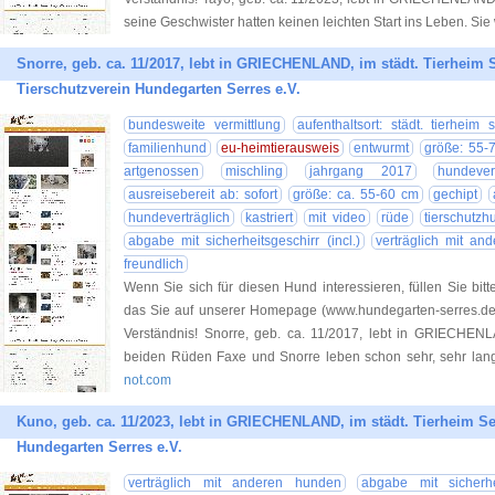
seine Geschwister hatten keinen leichten Start ins Leben. Sie
Snorre, geb. ca. 11/2017, lebt in GRIECHENLAND, im städt. Tierheim S
Tierschutzverein Hundegarten Serres e.V.
bundesweite vermittlung
aufenthaltsort: städt. tierheim 
familienhund
eu-heimtierausweis
entwurmt
größe: 55-
artgenossen
mischling
jahrgang 2017
hundever
ausreisebereit ab: sofort
größe: ca. 55-60 cm
gechipt
hundeverträglich
kastriert
mit video
rüde
tierschutzh
abgabe mit sicherheitsgeschirr (incl.)
verträglich mit an
freundlich
Wenn Sie sich für diesen Hund interessieren, füllen Sie bitt
das Sie auf unserer Homepage (www.hundegarten-serres.de) 
Verständnis! Snorre, geb. ca. 11/2017, lebt in GRIECHENL
beiden Rüden Faxe und Snorre leben schon sehr, sehr lang
not.com
Kuno, geb. ca. 11/2023, lebt in GRIECHENLAND, im städt. Tierheim Ser
Hundegarten Serres e.V.
verträglich mit anderen hunden
abgabe mit sicherhei