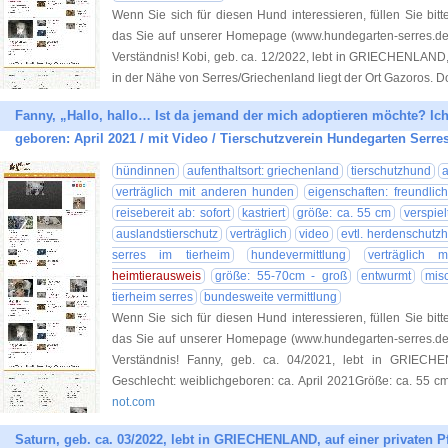
Wenn Sie sich für diesen Hund interessieren, füllen Sie bitt
das Sie auf unserer Homepage (www.hundegarten-serres.de) 
Verständnis! Kobi, geb. ca. 12/2022, lebt in GRIECHENLAND, 
in der Nähe von Serres/Griechenland liegt der Ort Gazoros. Do
Fanny, „Hallo, hallo… Ist da jemand der mich adoptieren möchte? Ich 
geboren: April 2021 / mit Video / Tierschutzverein Hundegarten Serres
hündinnen
aufenthaltsort: griechenland
tierschutzhund
a
verträglich mit anderen hunden
eigenschaften: freundlic
reisebereit ab: sofort
kastriert
größe: ca. 55 cm
verspiel
auslandstierschutz
verträglich
video
evtl. herdenschutz
serres im tierheim
hundevermittlung
verträglich 
heimtierausweis
größe: 55-70cm - groß
entwurmt
mis
tierheim serres
bundesweite vermittlung
Wenn Sie sich für diesen Hund interessieren, füllen Sie bitt
das Sie auf unserer Homepage (www.hundegarten-serres.de) 
Verständnis! Fanny, geb. ca. 04/2021, lebt in GRIECHE
Geschlecht: weiblichgeboren: ca. April 2021Größe: ca. 55 cmk
not.com
Saturn, geb. ca. 03/2022, lebt in GRIECHENLAND, auf einer privaten Pfl