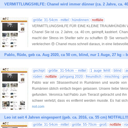
VERMITTLUNGSHILFE: Chanel wird immer dünner (ca. 2 Jahre, ca. 4
größe: 31-54cm - mittel
hündinnen
notfälle
VERMITTLUNGSHILFE FÜR EINE KLEINE TRAUMHÜNDIN 
Chanel Sie ist ca. 2 Jahre, ca. 40 cm, geimpft, kastriert. Chan
macht der Stress im Shelter sehr zu schaffen 😞 Sie versucht
verkriechen 😞 Chanel muss schnell daraus, in eine liebevoll
Pablo, Rüde, geb ca. Aug 2020, ca 50 cm, blind, nur 1 Auge, 27 kg – 
gechipt
größe: 31-54cm - mittel
1 auge fehlt
blind
a
rüden
notfälle
jahrgang 2020
freundlich
mischling
gei
Pablo war ein Strassenhund in Rumänien und wurde von 
Rumänien üblich einfach liegen gelassen. Unsere liebe Veron
gefunden. Veronica hat Pablo zum Tierarzt gebracht und ih
schwer verletzt, dass es entfernt werden musste. Es hat sich
not.com
Leo ist seit 4 Jahren eingesperrt (geb. ca. 2016, ca. 55 cm) NOTFALL!!
größe: 31-54cm - mittel
größe: 55-70cm - groß
notfälle
rü