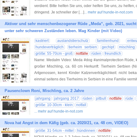
verdient. Bitte helfen Sie uns, oder helfen Sie uns, zu helfen,
dringend. Je schneller der […]
... mehr auf hunde-in-not.com
Aktiver und sehr menschenbezogener Rüde „Meda“, geb. 2021, sucht
unter sehr schweren Zuständen leben. Mag Kinder (mit Video)
kastriert
auslandstierschutz
familienhund
entwu
hundeverträglich
tierheim serbien
gechipt
mischling
größe: 55-70cm - groß
notfälle
rüden
freundlich
Name: MedaIm Video: Meda #dog #animalprotection Rüde, ka
großer Mischling, ca. 60 cm Herkunft: Tierheim Serbien (Nis)
Artgenossen, kennt Kinder Katzenverträglichkeit: nicht be
einmal seitens des Tierheims in Serbien in eine Familie vermit
Pausenclown Roni, Mischling, ca. 2 Jahre
jahrgang
jahrgang 2017
rüden
pitbull
notfälle
rüde
größe: 10-30cm - klein
notfall
... mehr auf hunde-in-not.com
Nova hat Angst in dem Käfig (geb. ca. 2020/21, ca. 48 cm, VIDEO)
größe: 31-54cm - mittel
hündinnen
notfälle