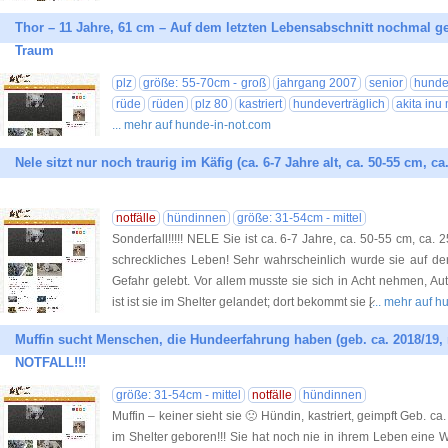
Thor – 11 Jahre, 61 cm – Auf dem letzten Lebensabschnitt nochmal ge
Traum
plz
größe: 55-70cm - groß
jahrgang 2007
senior
hunde
rüde
rüden
plz 80
kastriert
hundeverträglich
akita inu
... mehr auf hunde-in-not.com
Nele sitzt nur noch traurig im Käfig (ca. 6-7 Jahre alt, ca. 50-55 cm, 
notfälle
hündinnen
größe: 31-54cm - mittel
Sonderfall!!!!! NELE Sie ist ca. 6-7 Jahre, ca. 50-55 cm, ca. 2
schreckliches Leben! Sehr wahrscheinlich wurde sie auf de
Gefahr gelebt. Vor allem musste sie sich in Acht nehmen, 
ist ist sie im Shelter gelandet; dort bekommt sie [̷
... mehr auf 
Muffin sucht Menschen, die Hundeerfahrung haben (geb. ca. 2018/19
NOTFALL!!!
größe: 31-54cm - mittel
notfälle
hündinnen
Muffin – keiner sieht sie 🙁 Hündin, kastriert, geimpft Geb. c
im Shelter geboren!!! Sie hat noch nie in ihrem Leben eine