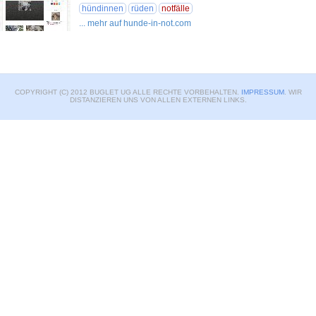
hündinnen
rüden
notfälle
... mehr auf hunde-in-not.com
COPYRIGHT (C) 2012 BUGLET UG ALLE RECHTE VORBEHALTEN.
IMPRESSUM
. WIR
DISTANZIEREN UNS VON ALLEN EXTERNEN LINKS.