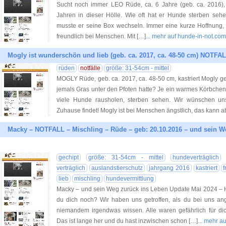
Sucht noch immer LEO Rüde, ca. 6 Jahre (geb. ca. 2016), ca
Jahren in dieser Hölle. Wie oft hat er Hunde sterben seh
musste er seine Box wechseln. Immer eine kurze Hoffnung, 
freundlich bei Menschen. Mit […]
... mehr auf hunde-in-not.com
Mogly ist wunderschön und lieb (geb. ca. 2017, ca. 48-50 cm) NOTFAL
rüden
notfälle
größe: 31-54cm - mittel
MOGLY Rüde, geb. ca. 2017, ca. 48-50 cm, kastriert Mogly g
jemals Gras unter den Pfoten hatte? Je ein warmes Körbchen
viele Hunde rausholen, sterben sehen. Wir wünschen un
Zuhause findet! Mogly ist bei Menschen ängstlich, das kann a
Macky – NOTFALL – Mischling – Rüde – geb: 20.10.2016 – und sein W
gechipt
größe: 31-54cm - mittel
hundeverträglich
verträglich
auslandstierschutz
jahrgang 2016
kastriert
f
lieb
mischling
hundevermittlung
Macky – und sein Weg zurück ins Leben Update Mai 2024 – Ha
du dich noch? Wir haben uns getroffen, als du bei uns an
niemandem irgendwas wissen. Alle waren gefährlich für dic
Das ist lange her und du hast inzwischen schon […]
... mehr a