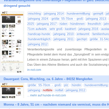
Verantwortungsvolle und zuverlässige Pflegestellen in ganz Deutschl
dringend gesucht
mischling
jahrgang 2014
hundevermittlung
geimpft
ja
jahrgang 2024
größe: 55-70cm - groß
jahrgang 2013
2025
jahrgang 2017
rüden
hündinnen
freundlich
jah
71cm aufwärts - sehr groß
kastriert
jahrgang 2016
ausla
handicap-hunde
jahrgang 2010
entwurmt
familienhun
hundeverträglich
jahrgang 2011
gechipt
größe: 31-54c
jahrgang 2012
Verantwortungsvolle und zuverlässige Pflegestellen i
Pflegestelle bietet dem Hund das „Sprungbrett“ in sein endgü
Leben in einem Zuhause heran, geht mit ihm Spazieren und b
Das Üben des Alleine Bleibens und auch die Sozialisierung 
in-not.com
Dauergast: Cora, Mischling, ca. 6 Jahre – 84152 Mengkofen
größe: 55-70cm - groß
plz
hündin
hundevermittlung
jahrgang
notfälle
notfall
jahrgang 2012
... mehr auf hunde-in-not.com
Monna – 8 Jahre, 51 cm – nachdem niemand sie vermisst, muss die 