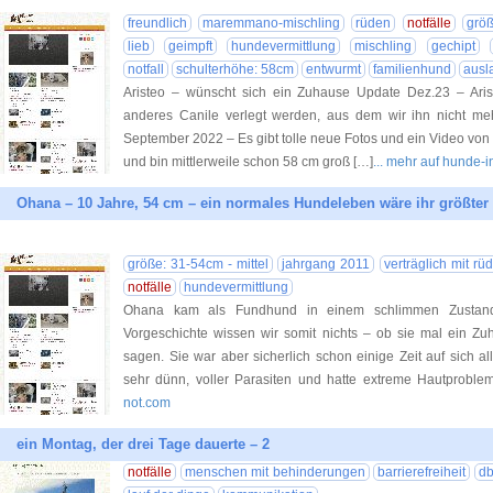
freundlich
maremmano-mischling
rüden
notfälle
grö
lieb
geimpft
hundevermittlung
mischling
gechipt
notfall
schulterhöhe: 58cm
entwurmt
familienhund
ausl
Aristeo – wünscht sich ein Zuhause Update Dez.23 – Ariste
anderes Canile verlegt werden, aus dem wir ihn nicht mehr
September 2022 – Es gibt tolle neue Fotos und ein Video von
und bin mittlerweile schon 58 cm groß […]
... mehr auf hunde-
Ohana – 10 Jahre, 54 cm – ein normales Hundeleben wäre ihr größte
größe: 31-54cm - mittel
jahrgang 2011
verträglich mit rü
notfälle
hundevermittlung
Ohana kam als Fundhund in einem schlimmen Zustand i
Vorgeschichte wissen wir somit nichts – ob sie mal ein Zu
sagen. Sie war aber sicherlich schon einige Zeit auf sich a
sehr dünn, voller Parasiten und hatte extreme Hautproble
not.com
ein Montag, der drei Tage dauerte – 2
notfälle
menschen mit behinderungen
barrierefreiheit
d