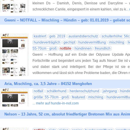
kleinen Ds – Damish, Denis, Denisse und Darcyline – 
schrecklichen Canile, eingesperrt in einem kahlen, viel zu k
..
Gweni – NOTFALL – Mischling – Hündin – geb: 01.01.2019 – geliebt s
kastriert
geb. 2019
auslandstierschutz
schulterhöhe: 56
hundeverträglich
gechipt
hundevermittlung
mischling
l
55-70cm - groß
notfälle
hündinnen
freundlich
Gweni – Hoffnung auf ein Ende der Odyssee Update Apr
Fortschritte und begeistert uns jeden Tag aufs Neue! Sie ist 
und dabei stark und intelligent. Bei der Pflege ist sie ei
vollkommen und lässt sich ohne Probleme baden, die Ohren r
Aria, Mischling, ca. 3,5 Jahre – 84152 Mengkofen
notfall
schäferhund
herdenschutzhund
jahrgang
hündi
größe: 55-70cm - groß
featured
mischling
hundevermittl
... mehr auf hunde-in-not.com
Nelson – 13 Jahre, 52 cm, absolut friedfertiger Bretonen Mix aus Ani