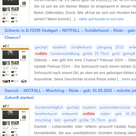
NOVA Hündin, ca. 1-2 Jahre (geb. ca. 2020/21), ca. 48 cm Nova
Sie ist seit sie ein kleiner Welpe ist eingesperrt in dieser 
Beton, Gitterstäbe, Dreck. Wie oft hat sie sich von Hunden t
sehen? Wann kommt […]
... mehr auf hunde-in-not.com
Gilberto in D-70195 Stuttgart – NOTFALL – Schäferhund – Rüde – geb:
Chance?
gechipt
kastriert
schäferhund
jahrgang 2010
ent
notfälle
hundevermittlung
größe: 55-70cm - groß
geimpft
Gilberto – wer gibt ihm eine Chance? Februar 2024 – Gilber
Update Februar 2024 – Die Sehnsucht nach einem letzten Z
Sehnsucht nach einem Ort, an dem wir uns geborgen fühlen un
Ausnahme. Seine Geschichte ist eine Reise voller [
... mehr a
Damish – NOTFALL – Mischling – Rüde – geb: 01.05.2022 – möchte jet
Zukunft starten!
hundeverträglich
gechipt
kastriert
auslandstierschutz
familienhund
entwurmt
notfälle
rüden
geb. 05.20
mischling
lieb
geimpft
größe: 55-70cm - groß
Damish – Lebensretter oder -retterin gesucht! Update Au
Hundefamilie, die aus unerklärlichen Gründen bislang übe