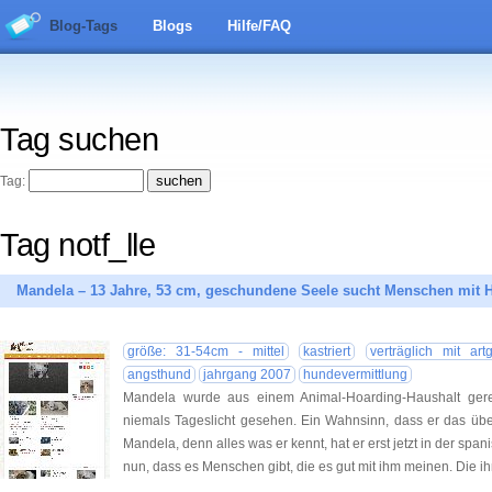
Blog-Tags
Blogs
Hilfe/FAQ
Tag suchen
Tag:
Tag notf_lle
Mandela – 13 Jahre, 53 cm, geschundene Seele sucht Menschen mit 
größe: 31-54cm - mittel
kastriert
verträglich mit ar
angsthund
jahrgang 2007
hundevermittlung
Mandela wurde aus einem Animal-Hoarding-Haushalt gerett
niemals Tageslicht gesehen. Ein Wahnsinn, dass er das über
Mandela, denn alles was er kennt, hat er erst jetzt in der span
nun, dass es Menschen gibt, die es gut mit ihm meinen. Die ih