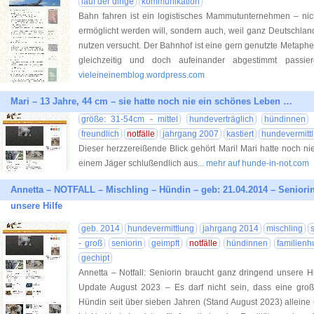
lauf der dinge
kommunikation
Bahn fahren ist ein logistisches Mammutunternehmen – nich
ermöglicht werden will, sondern auch, weil ganz Deutschlan
nutzen versucht. Der Bahnhof ist eine gern genutzte Metaph
gleichzeitig und doch aufeinander abgestimmt passie
vieleineinemblog.wordpress.com
Mari – 13 Jahre, 44 cm – sie hatte noch nie ein schönes Leben …
größe: 31-54cm - mittel
hundeverträglich
hündinnen
freundlich
notfälle
jahrgang 2007
kastiert
hundevermitt
Dieser herzzereißende Blick gehört Mari! Mari hatte noch 
einem Jäger schlußendlich aus
... mehr auf hunde-in-not.com
Annetta – NOTFALL – Mischling – Hündin – geb: 21.04.2014 – Seniori
unsere Hilfe
geb. 2014
hundevermittlung
jahrgang 2014
mischling
- groß
seniorin
geimpft
notfälle
hündinnen
familienh
gechipt
Annetta – Notfall: Seniorin braucht ganz dringend unsere H
Update August 2023 – Es darf nicht sein, dass eine gro
Hündin seit über sieben Jahren (Stand August 2023) alleine