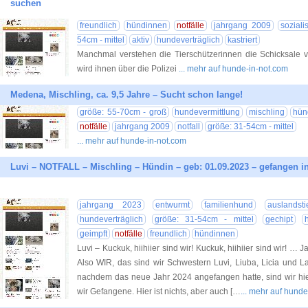
suchen
freundlich
hündinnen
notfälle
jahrgang 2009
sozialis
54cm - mittel
aktiv
hundeverträglich
kastriert
Manchmal verstehen die Tierschützerinnen die Schicksale 
wird ihnen über die Polizei
... mehr auf hunde-in-not.com
Medena, Mischling, ca. 9,5 Jahre – Sucht schon lange!
größe: 55-70cm - groß
hundevermittlung
mischling
hün
notfälle
jahrgang 2009
notfall
größe: 31-54cm - mittel
... mehr auf hunde-in-not.com
Luvi – NOTFALL – Mischling – Hündin – geb: 01.09.2023 – gefangen in
jahrgang 2023
entwurmt
familienhund
auslandsti
hundeverträglich
größe: 31-54cm - mittel
gechipt
geimpft
notfälle
freundlich
hündinnen
Luvi – Kuckuk, hiihiier sind wir! Kuckuk, hiihiier sind wir! … 
Also WIR, das sind wir Schwestern Luvi, Liuba, Licia und L
nachdem das neue Jahr 2024 angefangen hatte, sind wir hie
wir Gefangene. Hier ist nichts, aber auch […
... mehr auf hund