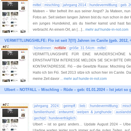
mittel
mischling
jahrgang 2014
hundevermittlung
geb. 
Mateen – Wer befreit ihn aus seiner Angst? Ja Mateen, nun 
Fotos an. Seit sieben langen Jahren bist du nun schon in de
ein junges Hundekind, als du hierher kamst und hast fas
verbracht. An einem Ort, an […]
... mehr auf hunde-in-not.com
VERMITTLUNGSHILFE: Flo ist seit 7(!!!) Jahren im Canile (geb. 2012, 
hündinnen
notfälle
größe: 31-54cm - mittel
VERMITTLUNGSHIFE FÜR EINE WUNDERSCHÖNE M
ERNSTHAFTEM INTERESSE MELDEN SIE SICH BITTE DI
KONTAKTADRESSE. Fló – die Gewitzte Rasse: Mischling Geb
Hallo ich bin Fló. Seit 2013 sitze ich schon hier im Canile. Da
meine Zeit davor
... mehr auf hunde-in-not.com
Ulbert – NOTFALL – Mischling – Rüde – geb: 01.01.2024 – Ist jetzt s
jahrgang 2024
geimpft
lieb
hundevermittlung
misch
familienhund
entwurmt
welpen & junghunde
auslandst
gechipt
hundeverträglich
Ulbert – ist so ganz anders… Update August 2024 – Ulber
Uladine warten leider noch immer auf die guten Zeiten, au