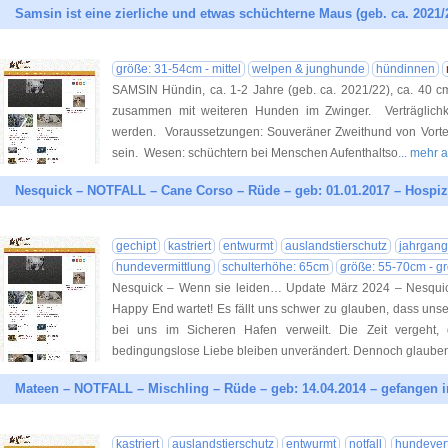
Samsin ist eine zierliche und etwas schüchterne Maus (geb. ca. 2021/
größe: 31-54cm - mittel
welpen & junghunde
hündinnen
SAMSIN Hündin, ca. 1-2 Jahre (geb. ca. 2021/22), ca. 40 cm V
zusammen mit weiteren Hunden im Zwinger. Verträglichkei
werden. Voraussetzungen: Souveräner Zweithund von Vorteil
sein. Wesen: schüchtern bei Menschen Aufenthaltso
... mehr 
Nesquick – NOTFALL – Cane Corso – Rüde – geb: 01.01.2017 – Hospiz
gechipt
kastriert
entwurmt
auslandstierschutz
jahrgan
hundevermittlung
schulterhöhe: 65cm
größe: 55-70cm - g
Nesquick – Wenn sie leiden… Update März 2024 – Nesquick: 
Happy End wartet! Es fällt uns schwer zu glauben, dass uns
bei uns im Sicheren Hafen verweilt. Die Zeit vergeht,
bedingungslose Liebe bleiben unverändert. Dennoch glaube
Mateen – NOTFALL – Mischling – Rüde – geb: 14.04.2014 – gefangen i
kastriert
auslandstierschutz
entwurmt
notfall
hundevert