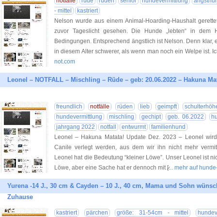
notfälle
rüde
rüden
senior
hundevermittlung
angsthu
- mittel
kastriert
Nelson wurde aus einem Animal-Hoarding-Haushalt gerette
zuvor Tageslicht gesehen. Die Hunde „lebten“ in dem H
Bedingungen. Entsprechend ängstlich ist Nelson. Denn klar, e
in diesem Alter schwerer, als wenn man noch ein Welpe ist. 
not.com
Leonel – NOTFALL – Mischling – Rüde – geb: 20.06.2022 – Hakuna Matat
freundlich
notfälle
rüden
lieb
geimpft
schulterhö
hundevermittlung
mischling
gechipt
geb. 06.2022
hu
jahrgang 2022
notfall
entwurmt
familienhund
Leonel – Hakuna Matata! Update Dez. 2023 – Leonel wird z
Canile verlegt werden, aus dem wir ihn nicht mehr vermi
Leonel hat die Bedeutung “kleiner Löwe”. Unser Leonel ist nic
Löwe, aber eine Sache hat er dennoch mit [̷
... mehr auf hunde
Yurena -14 J., 30 cm & Cayden – 10 J., 40 cm, Mama und Sohn wüns
Zuhause
kastriert
pärchen
größe: 31-54cm - mittel
hundev