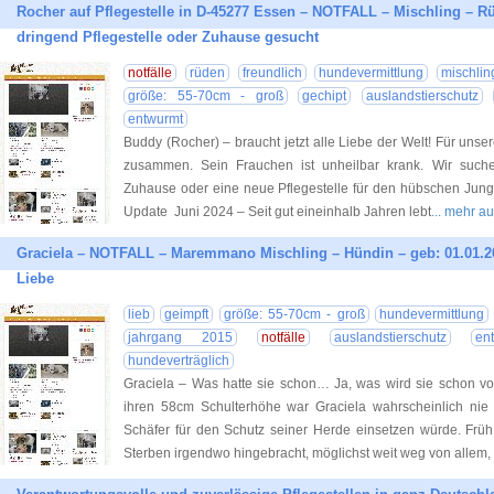
Rocher auf Pflegestelle in D-45277 Essen – NOTFALL – Mischling – Rü
dringend Pflegestelle oder Zuhause gesucht
notfälle
rüden
freundlich
hundevermittlung
mischlin
größe: 55-70cm - groß
gechipt
auslandstierschutz
entwurmt
Buddy (Rocher) – braucht jetzt alle Liebe der Welt! Für uns
zusammen. Sein Frauchen ist unheilbar krank. Wir such
Zuhause oder eine neue Pflegestelle für den hübschen Junge
Update Juni 2024 – Seit gut eineinhalb Jahren lebt
... mehr a
Graciela – NOTFALL – Maremmano Mischling – Hündin – geb: 01.01.2
Liebe
lieb
geimpft
größe: 55-70cm - groß
hundevermittlung
jahrgang 2015
notfälle
auslandstierschutz
en
hundeverträglich
Graciela – Was hatte sie schon… Ja, was wird sie schon 
ihren 58cm Schulterhöhe war Graciela wahrscheinlich nie
Schäfer für den Schutz seiner Herde einsetzen würde. Fr
Sterben irgendwo hingebracht, möglichst weit weg von allem, 