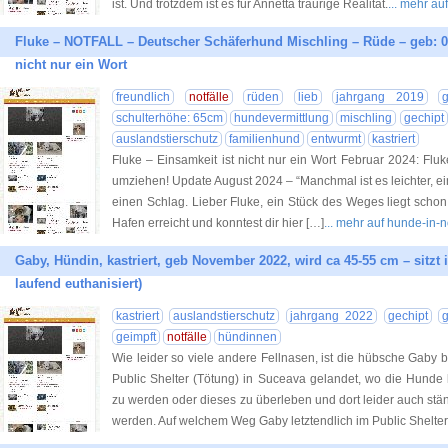
ist. Und trotzdem ist es für Annetta traurige Realität.
... mehr a
Fluke – NOTFALL – Deutscher Schäferhund Mischling – Rüde – geb: 01
nicht nur ein Wort
freundlich
notfälle
rüden
lieb
jahrgang 2019
g
schulterhöhe: 65cm
hundevermittlung
mischling
gechipt
auslandstierschutz
familienhund
entwurmt
kastriert
Fluke – Einsamkeit ist nicht nur ein Wort Februar 2024: Fl
umziehen! Update August 2024 – “Manchmal ist es leichter, ein
einen Schlag. Lieber Fluke, ein Stück des Weges liegt schon 
Hafen erreicht und konntest dir hier […]
... mehr auf hunde-in-
Gaby, Hündin, kastriert, geb November 2022, wird ca 45-55 cm – sitzt i
laufend euthanisiert)
kastriert
auslandstierschutz
jahrgang 2022
gechipt
geimpft
notfälle
hündinnen
Wie leider so viele andere Fellnasen, ist die hübsche Gaby b
Public Shelter (Tötung) in Suceava gelandet, wo die Hunde
zu werden oder dieses zu überleben und dort leider auch stä
werden. Auf welchem Weg Gaby letztendlich im Public Shelter