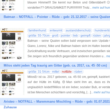
blauen Himmel!!! Sie kennt nur Beton und Gitterstäbe!!!
vorstellen?? GRAUSAMKEIT PUR!!!!!!!!!!!! Trotz
... mehr auf hu
Batman – NOTFALL – Pointer – Rüde – geb: 21.12.2017 – seine Qualen
familienhund
entwurmt
auslandstierschutz
hundevertr
größe: 55-70cm - groß
pointer
lieb
geimpft
rüden
jahr
Batman – seine Qualen sollen bald vergessen sein Update 
Giano, Lorenz, Nike und Batman haben sich im Hafen beeindr
Zurückhaltung wurde Vertrauen, und inzwischen genießen sie
Sie zeigen sich freundlich gegenüber anderen Hunden u
... 
Milos steht jeden Tag traurig am Gitter (geb. ca. 2017, ca. 45 -50 cm)
größe: 31-54cm - mittel
notfälle
rüden
MilosEr ist ca. 2017 geboren, ca. 45-50 cm, geimpft, kastrie
auf der Hütte im Käfig. 😞Man sieht ihm an, dass es ihm
unglaublich leidet!!!Milos ist ein lieber, sozialer Bub, er ver
ist bei Menschen schüchtern und vorsichtig, […]
... mehr auf h
Aristeo – NOTFALL – Maremmano Mischling – Rüde – geb: 01.07.2021 –
Zuhause