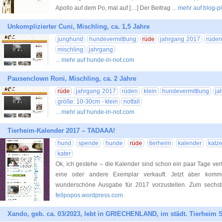
Apollo auf dem Po, mal auf […] Der Beitrag
... mehr auf blog-p
Unkomplizierter Cuni, Mischling, ca. 1,5 Jahre
junghund
hundevermittlung
rüde
jahrgang 2017
rüde
mischling
jahrgang
... mehr auf hunde-in-not.com
Pausenclown Roni, Mischling, ca. 2 Jahre
rüde
jahrgang 2017
rüden
klein
hundevermittlung
ja
größe: 10-30cm - klein
notfall
... mehr auf hunde-in-not.com
Tierheim-Kalender 2017 – TADAAA!
hund
spende
hunde
rüde
tierheim
kalender
katz
kater
Ok, ich gestehe – die Kalender sind schon ein paar Tage ve
eine oder andere Exemplar verkauft. Jetzt aber kom
wunderschöne Ausgabe für 2017 vorzustellen. Zum sech
fellpopos.wordpress.com
Xando, geb. ca. 03/2023, lebt in GRIECHENLAND, im städt. Tierheim Se