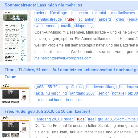
Sonntagsfreude: Lass mich nie mehr los
peter
flüchtlinge
münchen
attentat
musikalisches
sonntagsfreude
rüde
st. anton
arlberg
krieg
enga
wochenende
musik
skiopening
Open-Air-Musik im Dezember, Minusgrade – und keine Sekund
tanzen, singen, spüren. Ein Abend vollkommen im Hier und Jet
weil ihr Probleme mit dem Mischpult hattet und die Batterien l
ihr habt mein Wochenende sowas von gero
meinesichtderwelt.wordpress.com
Thor – 11 Jahre, 61 cm – Auf dem letzten Lebensabschnitt nochmal ge
Traum
größe: 55-70cm - groß
plz
hundevermittlung
hunderass
akita inu mischling
jahrgang 2007
senior
notfälle
plz 80
... mehr auf hunde-in-not.com
Free, Rüde, geb Juli 2010, ca 50 cm, kastriert
jahrgang 2010
rüden
rüde
free
größe: 31-54cm - mittel
Der Name Free hat für unseren tollen Schützling eine ganz 
bis er zu uns kam, nur ein recht tristes und einsames Leb