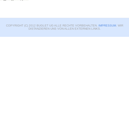
COPYRIGHT (C) 2012 BUGLET UG ALLE RECHTE VORBEHALTEN.
IMPRESSUM
. WIR
DISTANZIEREN UNS VON ALLEN EXTERNEN LINKS.