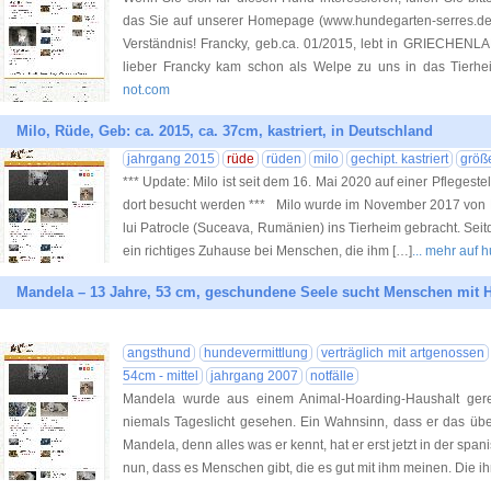
das Sie auf unserer Homepage (www.hundegarten-serres.de) 
Verständnis! Francky, geb.ca. 01/2015, lebt in GRIECHENLA
lieber Francky kam schon als Welpe zu uns in das Tierhe
not.com
Milo, Rüde, Geb: ca. 2015, ca. 37cm, kastriert, in Deutschland
jahrgang 2015
rüde
rüden
milo
gechipt. kastriert
größe
*** Update: Milo ist seit dem 16. Mai 2020 auf einer Pflegest
dort besucht werden *** Milo wurde im November 2017 von
lui Patrocle (Suceava, Rumänien) ins Tierheim gebracht. Seit
ein richtiges Zuhause bei Menschen, die ihm […]
... mehr auf 
Mandela – 13 Jahre, 53 cm, geschundene Seele sucht Menschen mit 
angsthund
hundevermittlung
verträglich mit artgenossen
54cm - mittel
jahrgang 2007
notfälle
Mandela wurde aus einem Animal-Hoarding-Haushalt gerett
niemals Tageslicht gesehen. Ein Wahnsinn, dass er das über
Mandela, denn alles was er kennt, hat er erst jetzt in der span
nun, dass es Menschen gibt, die es gut mit ihm meinen. Die ih