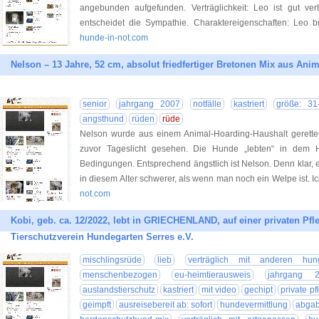
angebunden aufgefunden. Verträglichkeit: Leo ist gut ve
entscheidet die Sympathie. Charaktereigenschaften: Leo b
hunde-in-not.com
Nelson – 13 Jahre, 52 cm, absolut friedfertiger Bretonen Mix aus Ani
senior
jahrgang 2007
notfälle
kastriert
größe: 31
angsthund
rüden
rüde
Nelson wurde aus einem Animal-Hoarding-Haushalt gerette
zuvor Tageslicht gesehen. Die Hunde „lebten“ in dem H
Bedingungen. Entsprechend ängstlich ist Nelson. Denn klar, e
in diesem Alter schwerer, als wenn man noch ein Welpe ist. 
not.com
Kobi, geb. ca. 12/2022, lebt in GRIECHENLAND, auf einer privaten Pfleg
Tierschutzverein Hundegarten Serres e.V.
mischlingsrüde
lieb
verträglich mit anderen hun
menschenbezogen
eu-heimtierausweis
jahrgang 
auslandstierschutz
kastriert
mit video
gechipt
private pf
geimpft
ausreisebereit ab: sofort
hundevermittlung
abgabe