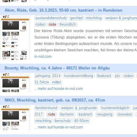
Akim, Rüde, Geb. 10.3.2023, 55-60 cm, kastriert – in Rumänien
auslandstierschutz
gechipt
mischling
welpen & junghun
rüden
rüde
freundlich
Der kleine Rüde Akim wurde zusammen mit seinen Geschwist
Suceava (Tötung) abgegeben, wo er die ersten Wochen se
unter tristen Bedingungen aufwachsen musste. Als unsere ru
unzähligen kleinen Seelchen machten, fiel ihnen der kleine
in-not.com
Bounty, Mischling, ca. 4 Jahre – 88171 Weiler im Allgäu
jahrgang 2014
hundevermittlung
featured
plz
rüden
31-54cm - mittel
... mehr auf hunde-in-not.com
NIKO, Mischling, kastriert, geb. ca. 09/2017, ca. 47cm
familienhund
welpen & junghunde
hundeverträglich
j
2017
rüde
tierheim
kastriert
neugierig
slowakei
mischling
tierschutz
40-50cm
... mehr auf hunde-in-not.com