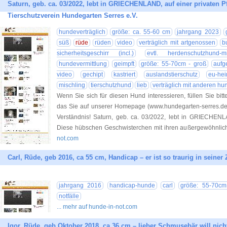
Saturn, geb. ca. 03/2022, lebt in GRIECHENLAND, auf einer privaten Pfl
Tierschutzverein Hundegarten Serres e.V.
hundeverträglich
größe: ca. 55-60 cm
jahrgang 2023
süß
rüde
rüden
video
verträglich mit artgenossen
b
sicherheitsgeschirr (incl.)
evtl. herdenschutzhund-m
hundevermittlung
geimpft
größe: 55-70cm - groß
aufg
video
gechipt
kastriert
auslandstierschutz
eu-hei
mischling
tierschutzhund
lieb
verträglich mit anderen h
Wenn Sie sich für diesen Hund interessieren, füllen Sie bitt
das Sie auf unserer Homepage (www.hundegarten-serres.de) 
Verständnis! Saturn, geb. ca. 03/2022, lebt in GRIECHENLA
Diese hübschen Geschwisterchen mit ihren außergewöhnli
not.com
Carl, Rüde, geb 2016, ca 55 cm, Handicap – er ist so traurig in seiner
jahrgang 2016
handicap-hunde
carl
größe: 55-70cm
notfälle
... mehr auf hunde-in-not.com
Igor, Rüde, geb Oktober 2018, ca 36 cm – lieber Schmusebär will nicht