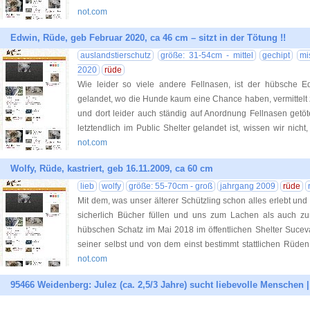
not.com
Edwin, Rüde, geb Februar 2020, ca 46 cm – sitzt in der Tötung !!
auslandstierschutz
größe: 31-54cm - mittel
gechipt
mi
2020
rüde
Wie leider so viele andere Fellnasen, ist der hübsche E
gelandet, wo die Hunde kaum eine Chance haben, vermittelt
und dort leider auch ständig auf Anordnung Fellnasen get
letztendlich im Public Shelter gelandet ist, wissen wir nicht,
not.com
Wolfy, Rüde, kastriert, geb 16.11.2009, ca 60 cm
lieb
wolfy
größe: 55-70cm - groß
jahrgang 2009
rüde
Mit dem, was unser älterer Schützling schon alles erlebt un
sicherlich Bücher füllen und uns zum Lachen als auch 
hübschen Schatz im Mai 2018 im öffentlichen Shelter Sucev
seiner selbst und von dem einst bestimmt stattlichen Rüden
not.com
95466 Weidenberg: Julez (ca. 2,5/3 Jahre) sucht liebevolle Menschen |