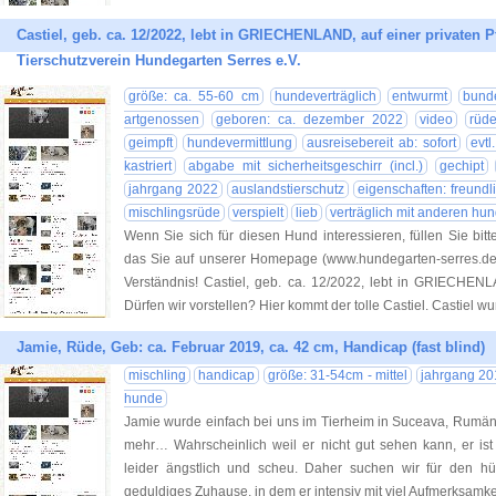
Castiel, geb. ca. 12/2022, lebt in GRIECHENLAND, auf einer privaten Pf
Tierschutzverein Hundegarten Serres e.V.
größe: ca. 55-60 cm
hundeverträglich
entwurmt
bunde
artgenossen
geboren: ca. dezember 2022
video
rüd
geimpft
hundevermittlung
ausreisebereit ab: sofort
evt
kastriert
abgabe mit sicherheitsgeschirr (incl.)
gechipt
jahrgang 2022
auslandstierschutz
eigenschaften: freundl
mischlingsrüde
verspielt
lieb
verträglich mit anderen hu
Wenn Sie sich für diesen Hund interessieren, füllen Sie bitt
das Sie auf unserer Homepage (www.hundegarten-serres.de) 
Verständnis! Castiel, geb. ca. 12/2022, lebt in GRIECHENLA
Dürfen wir vorstellen? Hier kommt der tolle Castiel. Castiel w
Jamie, Rüde, Geb: ca. Februar 2019, ca. 42 cm, Handicap (fast blind)
mischling
handicap
größe: 31-54cm - mittel
jahrgang 20
hunde
Jamie wurde einfach bei uns im Tierheim in Suceava, Rumän
mehr… Wahrscheinlich weil er nicht gut sehen kann, er ist 
leider ängstlich und scheu. Daher suchen wir für den h
geduldiges Zuhause, in dem er intensiv mit viel Aufmerksamkei