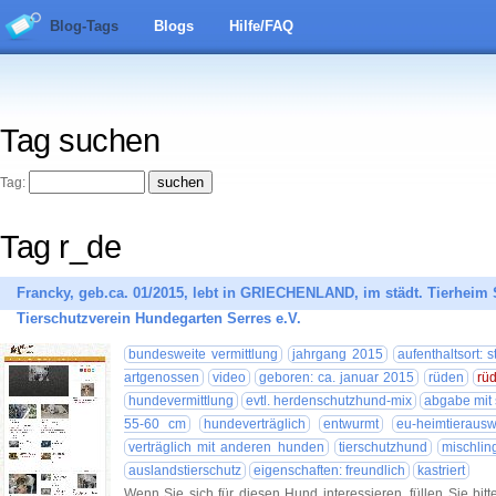
Blog-Tags
Blogs
Hilfe/FAQ
Tag suchen
Tag:
Tag r_de
Francky, geb.ca. 01/2015, lebt in GRIECHENLAND, im städt. Tierheim S
Tierschutzverein Hundegarten Serres e.V.
bundesweite vermittlung
jahrgang 2015
aufenthaltsort: s
artgenossen
video
geboren: ca. januar 2015
rüden
rü
hundevermittlung
evtl. herdenschutzhund-mix
abgabe mit s
55-60 cm
hundeverträglich
entwurmt
eu-heimtierausw
verträglich mit anderen hunden
tierschutzhund
mischlin
auslandstierschutz
eigenschaften: freundlich
kastriert
Wenn Sie sich für diesen Hund interessieren, füllen Sie bitt