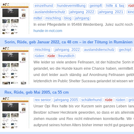
einzelhund
hundevermittlung
geimpft
hilfe & faq
rü
auslandstierschutz
jahrgang 2022
jahrgang 2021
kin
mittel
mischling
blog
jahrgang
In einer Pflegestelle in 95466 Weidenberg. Julez sucht noch
hunde-in-not.com
Sorin, Rüde, geb Januar 2022, ca 48 cm – in der Tötung in Rumänien 
mischling
jahrgang 2022
auslandstierschutz
gechipt
rüden
rüde
freundlich
Wie leider so viele andere Fellnasen, ist der hübsche Sorin 
gelandet, wo die Hunde kaum eine Chance haben, vermittelt
und dort leider auch ständig auf Anordnung Fellnasen get
letztendlich im Public Shelter Suceava gelandet ist wissen wir
Rex, Rüde, geb Mai 2005, ca 55 cm
rex senior
jahrgang 2005
schäferhund
rüde
rüden
grö
Unser Opi Rex hatte bis vor Kurzem sein ganzes Leben lang
Besitzer schwer Herzkrank geworden, so dass er als alleins
ziehen musste und Rex nicht mitnehmen konnte/durfte. Wi
aufgrund seines hohen Alters bisher immer recht gut gegang