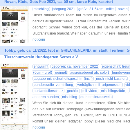
Novan, Rüde, Geb: Feb 2021, ca. 50 cm, kurze Rute, kastriert
mischling
jahrgang 2021
größe: 31-54cm - mittel
novan
Unser rumänisches Team hat mitten im Nirgendwo einen We
herzlos ausgesetzt wurde. Er war übersäht mit Zecken. Wir 
gebracht. Schnell wurde dort klar, das der Kleine an Babe
Bluttransfusion braucht. Wie haben daraufhin unsere Hündin
not.com
Tobby, geb. ca. 11/2022, lebt in GRIECHENLAND, im städt. Tierheim Se
Tierschutzverein Hundegarten Serres e.V.
entwurmt
geboren: ca. november 2022
eigenschaft: freun
70cm - groß
geimpft
ausreisebereit ab: sofort
hundevermi
abgabe mit sicherheitsgeschirr (incl.)
noch nicht kastriert
bundesweite vermittlung
verträglich mit artgenossen
vi
auslandstierschutz
gechipt
mit video
mischlingsrüde
anderen hunden
mischling
eu-heimtierausweis
Wenn Sie sich für diesen Hund interessieren, füllen Sie bitt
das Sie auf unserer Homepage (www.hundegarten-serres.de) 
Verständnis! Tobby, geb. ca. 11/2022, lebt in GRIECHENLA
kommt unser kleiner Teddybär Tobby! Dieser niedliche Ra
not.com