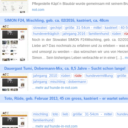
Pflegestelle Käpt´n Blaubär wurde gemeinsam mit seinem Br
not.com
SIMON F24, Mischling, geb. ca. 02/2016, kastriert, ca. 48cm
slowakei
gechipt
größe: 31-54cm - mittel
kastriert
40-
hundeverträglich
jahrgang 2016
familienhund
rüden
rü
Noch in der Slowakei SIMON F24Mischling, geb. ca. 02/2016,
Liebe an? Das nochmals zu erfahren und zu erleben – was e
und umsorgt zu werden – das wünschen wir uns von Herz
Simon… Sein bisheriges Leben verbrachte er in einer […]
... 
Dauergast Tumi, Dobermann-Mix, ca. 8,5 Jahre – Sucht schon lange!
jahrgang 2010
rüden
rüde
hundevermittlung
größe:
jahrgang
mischling
dobermann
... mehr auf hunde-in-not.com
Toto, Rüde, geb. Februar 2013, 45 cm gross, kastriert – er wartet sehn
mischling
toto
lieb
größe: 31-54cm - mittel
hundev
familienhund
... mehr auf hunde-in-not.com