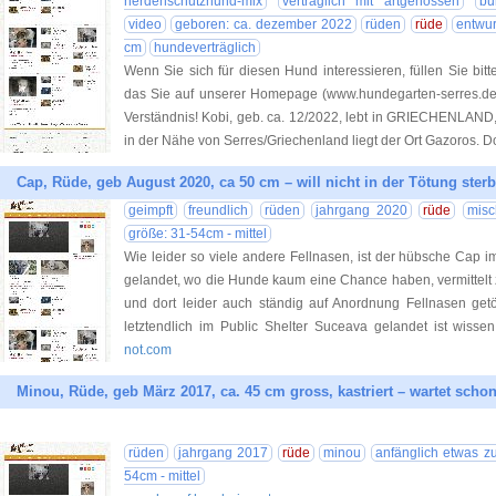
herdenschutzhund-mix
verträglich mit artgenossen
bu
video
geboren: ca. dezember 2022
rüden
rüde
entwu
cm
hundeverträglich
Wenn Sie sich für diesen Hund interessieren, füllen Sie bitt
das Sie auf unserer Homepage (www.hundegarten-serres.de) 
Verständnis! Kobi, geb. ca. 12/2022, lebt in GRIECHENLAND, 
in der Nähe von Serres/Griechenland liegt der Ort Gazoros. Do
Cap, Rüde, geb August 2020, ca 50 cm – will nicht in der Tötung sterb
geimpft
freundlich
rüden
jahrgang 2020
rüde
misc
größe: 31-54cm - mittel
Wie leider so viele andere Fellnasen, ist der hübsche Cap i
gelandet, wo die Hunde kaum eine Chance haben, vermittelt
und dort leider auch ständig auf Anordnung Fellnasen ge
letztendlich im Public Shelter Suceava gelandet ist wissen
not.com
Minou, Rüde, geb März 2017, ca. 45 cm gross, kastriert – wartet schon
rüden
jahrgang 2017
rüde
minou
anfänglich etwas z
54cm - mittel