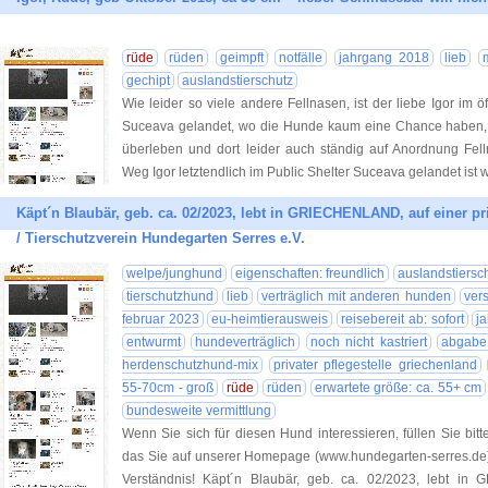
rüde
rüden
geimpft
notfälle
jahrgang 2018
lieb
gechipt
auslandstierschutz
Wie leider so viele andere Fellnasen, ist der liebe Igor im öf
Suceava gelandet, wo die Hunde kaum eine Chance haben, v
überleben und dort leider auch ständig auf Anordnung Fel
Weg Igor letztendlich im Public Shelter Suceava gelandet ist
Käpt´n Blaubär, geb. ca. 02/2023, lebt in GRIECHENLAND, auf einer pri
/ Tierschutzverein Hundegarten Serres e.V.
welpe/junghund
eigenschaften: freundlich
auslandstiersc
tierschutzhund
lieb
verträglich mit anderen hunden
vers
februar 2023
eu-heimtierausweis
reisebereit ab: sofort
j
entwurmt
hundeverträglich
noch nicht kastriert
abgabe 
herdenschutzhund-mix
privater pflegestelle griechenland
55-70cm - groß
rüde
rüden
erwartete größe: ca. 55+ cm
bundesweite vermittlung
Wenn Sie sich für diesen Hund interessieren, füllen Sie bitt
das Sie auf unserer Homepage (www.hundegarten-serres.de) 
Verständnis! Käpt´n Blaubär, geb. ca. 02/2023, lebt in