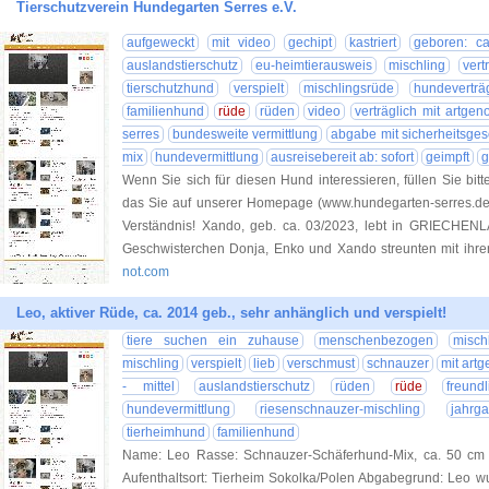
Tierschutzverein Hundegarten Serres e.V.
aufgeweckt
mit video
gechipt
kastriert
geboren: c
auslandstierschutz
eu-heimtierausweis
mischling
ver
tierschutzhund
verspielt
mischlingsrüde
hundeverträg
familienhund
rüde
rüden
video
verträglich mit artgen
serres
bundesweite vermittlung
abgabe mit sicherheitsgesch
mix
hundevermittlung
ausreisebereit ab: sofort
geimpft
g
Wenn Sie sich für diesen Hund interessieren, füllen Sie bitt
das Sie auf unserer Homepage (www.hundegarten-serres.de) 
Verständnis! Xando, geb. ca. 03/2023, lebt in GRIECHENL
Geschwisterchen Donja, Enko und Xando streunten mit ihrer
not.com
Leo, aktiver Rüde, ca. 2014 geb., sehr anhänglich und verspielt!
tiere suchen ein zuhause
menschenbezogen
misch
mischling
verspielt
lieb
verschmust
schnauzer
mit artg
- mittel
auslandstierschutz
rüden
rüde
freundl
hundevermittlung
riesenschnauzer-mischling
jahr
tierheimhund
familienhund
Name: Leo Rasse: Schnauzer-Schäferhund-Mix, ca. 50 cm g
Aufenthaltsort: Tierheim Sokolka/Polen Abgabegrund: Leo w