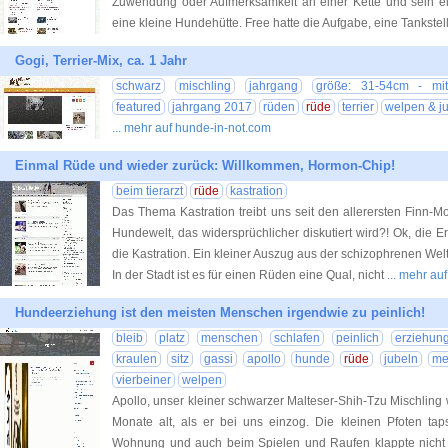
Zuwendung oder Aufmerksamkeit an einer Kette und sein e
eine kleine Hundehütte. Free hatte die Aufgabe, eine Tankstelle
Gogi, Terrier-Mix, ca. 1 Jahr
schwarz
mischling
jahrgang
größe: 31-54cm - mit
featured
jahrgang 2017
rüden
rüde
terrier
welpen & j
... mehr auf hunde-in-not.com
Einmal Rüde und wieder zurück: Willkommen, Hormon-Chip!
beim tierarzt
rüde
kastration
Das Thema Kastration treibt uns seit den allerersten Finn-
Hundewelt, das widersprüchlicher diskutiert wird?! Ok, die
die Kastration. Ein kleiner Auszug aus der schizophrenen Wel
In der Stadt ist es für einen Rüden eine Qual, nicht
... mehr a
Hundeerziehung ist den meisten Menschen irgendwie zu peinlich!
bleib
platz
menschen
schlafen
peinlich
erziehun
kraulen
sitz
gassi
apollo
hunde
rüde
jubeln
me
vierbeiner
welpen
Apollo, unser kleiner schwarzer Malteser-Shih-Tzu Mischling w
Monate alt, als er bei uns einzog. Die kleinen Pfoten tap
Wohnung und auch beim Spielen und Raufen klappte nicht 