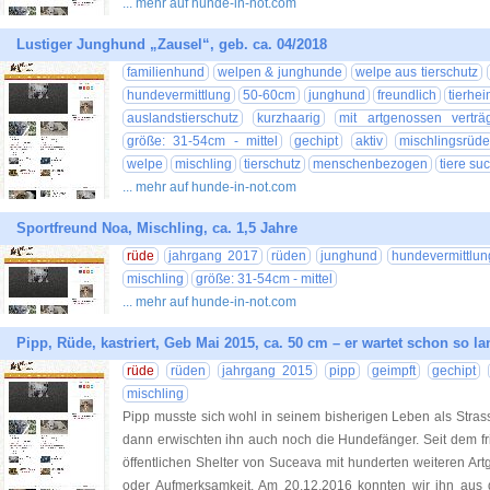
... mehr auf hunde-in-not.com
Lustiger Junghund „Zausel“, geb. ca. 04/2018
familienhund
welpen & junghunde
welpe aus tierschutz
hundevermittlung
50-60cm
junghund
freundlich
tierhe
auslandstierschutz
kurzhaarig
mit artgenossen verträg
größe: 31-54cm - mittel
gechipt
aktiv
mischlingsrüde
welpe
mischling
tierschutz
menschenbezogen
tiere su
... mehr auf hunde-in-not.com
Sportfreund Noa, Mischling, ca. 1,5 Jahre
rüde
jahrgang 2017
rüden
junghund
hundevermittlun
mischling
größe: 31-54cm - mittel
... mehr auf hunde-in-not.com
Pipp, Rüde, kastriert, Geb Mai 2015, ca. 50 cm – er wartet schon so 
rüde
rüden
jahrgang 2015
pipp
geimpft
gechipt
mischling
Pipp musste sich wohl in seinem bisherigen Leben als Str
dann erwischten ihn auch noch die Hundefänger. Seit dem fris
öffentlichen Shelter von Suceava mit hunderten weiteren A
oder Aufmerksamkeit. Am 20.12.2016 konnten wir ihn aus d