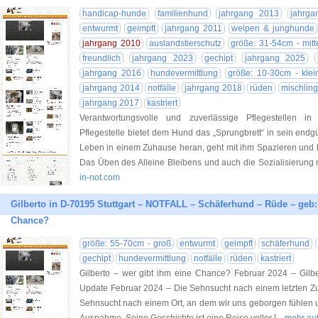
handicap-hunde
familienhund
jahrgang 2013
jahrga
entwurmt
geimpft
jahrgang 2011
welpen & junghunde
jahrgang 2010
auslandstierschutz
größe: 31-54cm - mitt
freundlich
jahrgang 2023
gechipt
jahrgang 2025
jahrgang 2016
hundevermittlung
größe: 10-30cm - klei
jahrgang 2014
notfälle
jahrgang 2018
rüden
mischlin
jahrgang 2017
kastriert
Verantwortungsvolle und zuverlässige Pflegestellen i
Pflegestelle bietet dem Hund das „Sprungbrett“ in sein endgü
Leben in einem Zuhause heran, geht mit ihm Spazieren und b
Das Üben des Alleine Bleibens und auch die Sozialisierung 
in-not.com
Gilberto in D-70195 Stuttgart – NOTFALL – Schäferhund – Rüde – geb:
Chance?
größe: 55-70cm - groß
entwurmt
geimpft
schäferhund
gechipt
hundevermittlung
notfälle
rüden
kastriert
Gilberto – wer gibt ihm eine Chance? Februar 2024 – Gilber
Update Februar 2024 – Die Sehnsucht nach einem letzten Z
Sehnsucht nach einem Ort, an dem wir uns geborgen fühlen un