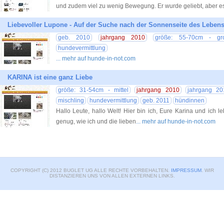
und zudem viel zu wenig Bewegung. Er wurde geliebt, aber e
Liebevoller Lupone ­­- Auf der Suche nach der Sonnenseite des Leben
geb. 2010
jahrgang 2010
größe: 55-70cm - gr
hundevermittlung
... mehr auf hunde-in-not.com
KARINA ist eine ganz Liebe
größe: 31-54cm - mittel
jahrgang 2010
jahrgang 20
mischling
hundevermittlung
geb. 2011
hündinnen
Hallo Leute, hallo Welt! Hier bin ich, Eure Karina und ich l
genug, wie ich und die lieben
... mehr auf hunde-in-not.com
COPYRIGHT (C) 2012 BUGLET UG ALLE RECHTE VORBEHALTEN.
IMPRESSUM
. WIR
DISTANZIEREN UNS VON ALLEN EXTERNEN LINKS.