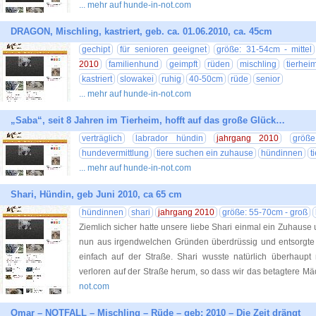
... mehr auf hunde-in-not.com
DRAGON, Mischling, kastriert, geb. ca. 01.06.2010, ca. 45cm
gechipt
für senioren geeignet
größe: 31-54cm - mittel
2010
familienhund
geimpft
rüden
mischling
tierhei
kastriert
slowakei
ruhig
40-50cm
rüde
senior
... mehr auf hunde-in-not.com
„Saba“, seit 8 Jahren im Tierheim, hofft auf das große Glück…
verträglich
labrador hündin
jahrgang 2010
größ
hundevermittlung
tiere suchen ein zuhause
hündinnen
t
... mehr auf hunde-in-not.com
Shari, Hündin, geb Juni 2010, ca 65 cm
hündinnen
shari
jahrgang 2010
größe: 55-70cm - groß
Ziemlich sicher hatte unsere liebe Shari einmal ein Zuhause
nun aus irgendwelchen Gründen überdrüssig und entsorgt
einfach auf der Straße. Shari wusste natürlich überhaupt 
verloren auf der Straße herum, so dass wir das betagtere Mä
not.com
Omar – NOTFALL – Mischling – Rüde – geb: 2010 – Die Zeit drängt