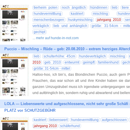
tierheim polen
noch ängstlich
hündinnen
lieb
tier
hundevermittlung
kastriert
mischling
hundeve
menschenbezogen
huskymischling
jahrgang 2010
se
verträglich
lieb und anhänglich
größe: 31-54cm - mitt
gechipt
... mehr auf hunde-in-not.com
Puccio – Mischling – Rüde – geb: 20.08.2010 – extrem herziges Alter
lieb
schulterhöhe: 45cm
hundeverträglich
mischling
2010
geb. 2010
entwurmt
geimpft
familienhund
gech
größe: 31-54cm - mittel
Halloo-hoo, ich bin’s, das Blondinchen Puccio, auch gern P
Frauchen, das war schon alt und ihre Kinder haben sie dan
ganzen Umzugstrubel muss ich irgendwie untergegangen sein.
und aufdringlich bin, sondern ruhig und abwartend und bellen
LOLA — Liebenswerte und aufgeschlossene, nicht sehr große Schäfi
PLATZ vor SCHUTZGEBÜHR
kastriert
liebenswert
hundevermittlung
aufgeschlossen
jahrgang 2010
schäferhund