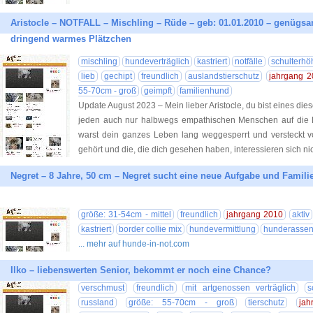
Aristocle – NOTFALL – Mischling – Rüde – geb: 01.01.2010 – genügsa
dringend warmes Plätzchen
mischling
hundeverträglich
kastriert
notfälle
schulterhö
lieb
gechipt
freundlich
auslandstierschutz
jahrgang 2
55-70cm - groß
geimpft
familienhund
Update August 2023 – Mein lieber Aristocle, du bist eines die
jeden auch nur halbwegs empathischen Menschen auf die B
warst dein ganzes Leben lang weggesperrt und versteckt vo
gehört und die, die dich gesehen haben, interessieren sich ni
Negret – 8 Jahre, 50 cm – Negret sucht eine neue Aufgabe und Famil
größe: 31-54cm - mittel
freundlich
jahrgang 2010
aktiv
kastriert
border collie mix
hundevermittlung
hunderasse
... mehr auf hunde-in-not.com
Ilko – liebenswerten Senior, bekommt er noch eine Chance?
verschmust
freundlich
mit artgenossen verträglich
s
russland
größe: 55-70cm - groß
tierschutz
ja