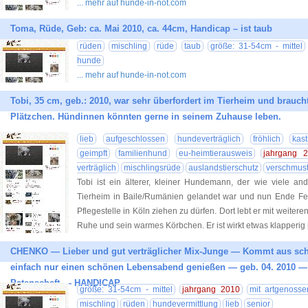
... mehr auf hunde-in-not.com
Toma, Rüde, Geb: ca. Mai 2010, ca. 44cm, Handicap – ist taub
rüden
mischling
rüde
taub
größe: 31-54cm - mittel
hunde
... mehr auf hunde-in-not.com
Tobi, 35 cm, geb.: 2010, war sehr überfordert im Tierheim und brauch
Plätzchen. Hündinnen könnten gerne in seinem Zuhause leben.
lieb
aufgeschlossen
hundeverträglich
fröhlich
kast
geimpft
familienhund
eu-heimtierausweis
jahrgang 
verträglich
mischlingsrüde
auslandstierschutz
verschmus
Tobi ist ein älterer, kleiner Hundemann, der wie viele a
Tierheim in Baile/Rumänien gelandet war und nun Ende Feb
Pflegestelle in Köln ziehen zu dürfen. Dort lebt er mit weit
Ruhe und sein warmes Körbchen. Er ist wirkt etwas klapperig
CHENKO — Lieber und gut verträglicher Mix-Junge — Kommt aus sch
einfach nur einen schönen Lebensabend genießen — geb. 04. 2010
Patenschaft — HANDICAP
größe: 31-54cm - mittel
jahrgang 2010
mit artgenosse
mischling
rüden
hundevermittlung
lieb
senior