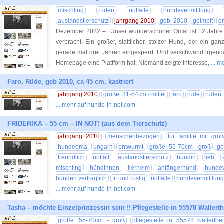
mischling
rüden
notfälle
hundevermittlung
auslandstierschutz
jahrgang 2010
geb. 2010
geimpft
e
Dezember 2022 – Unser wunderschöner Omar ist 12 Jahre alt
verbracht. Ein großer, stattlicher, stolzer Hund, der ein ga
gerade mal drei Jahren eingesperrt. Und verschwand irgendw
Homepage eine Plattform hat. Niemand zeigte Interesse,
... 
Faro, Rüde, geb 2010, ca 45 cm, kastriert
jahrgang 2010
größe: 31-54cm - mittel
faro
rüde
rüden
... mehr auf hunde-in-not.com
FRIDERIKA – 55 cm – IN NOT! (aus dem Tierschutz)
jahrgang 2010
menschenbezogen
für familie mit grö
hundeoma
ungarn
entwurmt
größe: 55-70cm - groß
ge
freundlich
notfall
auslandstierschutz
hündin
lieb
mischling
hündinnen
tierheim
anfängerhund
hundev
hunden verträglich
fit und rüstig
notfälle
hundevermittlung
... mehr auf hunde-in-not.com
Tasha – möchte Einzelprinzessin sein !! Pflegestelle in 55578 Wallerth
größe: 55-70cm - groß
pflegestelle in 55578 wallerthe