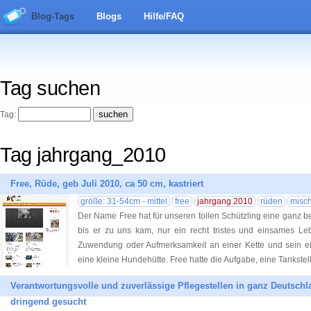
Blog-Tags
Blogs
Hilfe/FAQ
Tag suchen
Tag:
Tag jahrgang_2010
Free, Rüde, geb Juli 2010, ca 50 cm, kastriert
größe: 31-54cm - mittel
free
jahrgang 2010
rüden
misch
Der Name Free hat für unseren tollen Schützling eine ganz 
bis er zu uns kam, nur ein recht tristes und einsames Leb
Zuwendung oder Aufmerksamkeit an einer Kette und sein e
eine kleine Hundehütte. Free hatte die Aufgabe, eine Tankstelle
Verantwortungsvolle und zuverlässige Pflegestellen in ganz Deutschl
dringend gesucht