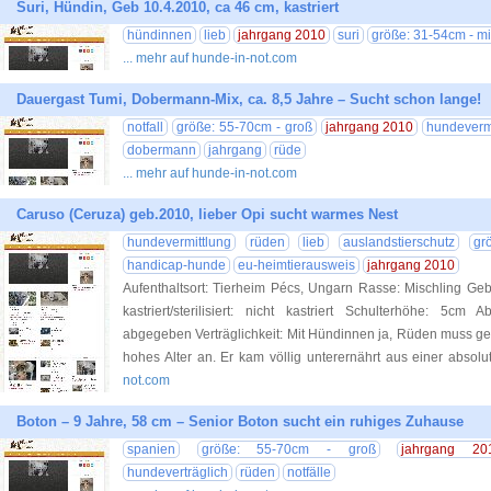
Suri, Hündin, Geb 10.4.2010, ca 46 cm, kastriert
hündinnen
lieb
jahrgang 2010
suri
größe: 31-54cm - mit
... mehr auf hunde-in-not.com
Dauergast Tumi, Dobermann-Mix, ca. 8,5 Jahre – Sucht schon lange!
notfall
größe: 55-70cm - groß
jahrgang 2010
hundeverm
dobermann
jahrgang
rüde
... mehr auf hunde-in-not.com
Caruso (Ceruza) geb.2010, lieber Opi sucht warmes Nest
hundevermittlung
rüden
lieb
auslandstierschutz
gr
handicap-hunde
eu-heimtierausweis
jahrgang 2010
Aufenthaltsort: Tierheim Pécs, Ungarn Rasse: Mischling Ge
kastriert/sterilisiert: nicht kastriert Schulterhöhe: 5
abgegeben Verträglichkeit: Mit Hündinnen ja, Rüden muss ge
hohes Alter an. Er kam völlig unterernährt aus einer absolu
not.com
Boton – 9 Jahre, 58 cm – Senior Boton sucht ein ruhiges Zuhause
spanien
größe: 55-70cm - groß
jahrgang 20
hundeverträglich
rüden
notfälle