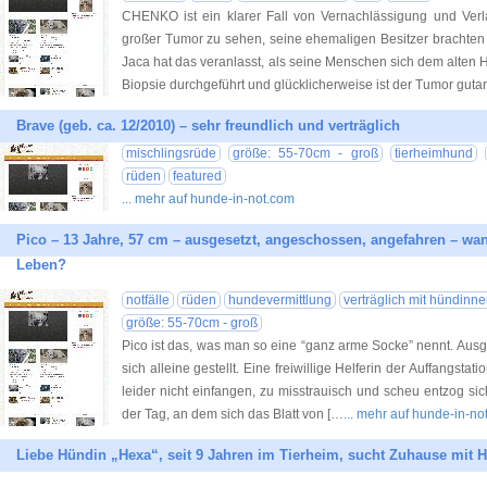
CHENKO ist ein klarer Fall von Vernachlässigung und Verla
großer Tumor zu sehen, seine ehemaligen Besitzer brachten 
Jaca hat das veranlasst, als seine Menschen sich dem alten 
Biopsie durchgeführt und glücklicherweise ist der Tumor gutar
Brave (geb. ca. 12/2010) – sehr freundlich und verträglich
mischlingsrüde
größe: 55-70cm - groß
tierheimhund
rüden
featured
... mehr auf hunde-in-not.com
Pico – 13 Jahre, 57 cm – ausgesetzt, angeschossen, angefahren – wa
Leben?
notfälle
rüden
hundevermittlung
verträglich mit hündinn
größe: 55-70cm - groß
Pico ist das, was man so eine “ganz arme Socke” nennt. Ausge
sich alleine gestellt. Eine freiwillige Helferin der Auffangstat
leider nicht einfangen, zu misstrauisch und scheu entzog s
der Tag, an dem sich das Blatt von […
... mehr auf hunde-in-no
Liebe Hündin „Hexa“, seit 9 Jahren im Tierheim, sucht Zuhause mit H