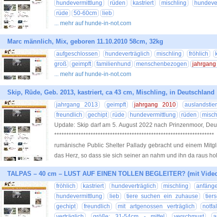
hundevermittlung
rüden
kastriert
mischling
hundever
rüde
50-60cm
lieb
... mehr auf hunde-in-not.com
Marc männlich, Mix, geboren 11.10.2010 58cm, 32kg
aufgeschlossen
hundeverträglich
mischling
fröhlich
groß
geimpft
familienhund
menschenbezogen
jahrgang
... mehr auf hunde-in-not.com
Skip, Rüde, Geb. 2013, kastriert, ca 43 cm, Mischling, in Deutschland
jahrgang 2013
geimpft
jahrgang 2010
auslandstie
freundlich
gechipt
rüde
hundevermittlung
rüden
misch
Update: Skip darf am 5. August 2022 nach Prinzenmoor, Deut
***********************************************************
rumänische Public Shelter Pallady gebracht und einem Mitgl
das Herz, so dass sie sich seiner an nahm und ihn da raus hol
TALPAS – 40 cm – LUST AUF EINEN TOLLEN BEGLEITER? (mit Video
fröhlich
kastriert
hundeverträglich
mischling
anfäng
hundevermittlung
lieb
tiere suchen ein zuhause
tier
gechipt
freundlich
mit artgenossen verträglich
notfal
verträglich
größe: 31-54cm - mittel
verschmust
a