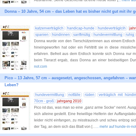
Ausnahme. Seine Geschichte ist eine Reise voller [
... mehr a
Donna – 10 Jahre, 54 cm – das Leben hat es bisher nicht gut mit ihr 
katzenverträglich
handicap-hunde
hundeverträglcih
jah
spanien
hündinnen
sanftmütig
hundevermittlung
ruhig
Donna wurde von den Tierschützerinnen aus einem Erdloch ge
hineingeworfen hat oder ein Fehltritt sie in diese misslic
erfahren. Befreit aus dem Erdloch konnte sich Donna nur
beim Tierarzt ergab, dass Donna an einer beidseitigen Durch
not.com
Pico – 13 Jahre, 57 cm – ausgesetzt, angeschossen, angefahren – wa
Leben?
hundevermittlung
notfälle
rüden
verträglich mit hündi
70cm - groß
jahrgang 2010
Pico ist das, was man so eine „ganz arme Socke“ nennt. Ausge
sich alleine gestellt. Eine freiwillige Helferin der Auffangstat
leider nicht einfangen, zu misstrauisch und scheu entzog s
der Tag, an dem sich das Blatt von […
... mehr auf hunde-in-no