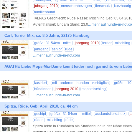
jahrgang 2010
menschenbezogen
tierschutz
kurzhaarig
familienhund
TALPAS Geschlecht: Rüde Rasse: Mischling Geb: 05.04.201
Aufenthaltsort: Ungarn Stand: 23.0
... mehr auf hunde-in-not.c
Carl, Terrier-Mix, ca. 8,5 Jahre, 22175 Hamburg
größe: 31-54cm - mittel
jahrgang 2010
terrier
mischling
jahrgang
senior
rüde
... mehr auf hunde-in-not.com
AGATHE Liebe Mops-Mix-Dame kennt leider noch garnichts vom Lebe
kastriert
mit anderen hunden verträglich
größe: 10
hündinnen
jahrgang 2010
mopsmischling
... mehr auf hunde-in-not.com
Spitza, Rüde, Geb: April 2010, ca. 44 cm
gechipt
größe: 31-54cm - mittel
auslandstierschutz
j
rüden
mischling
rüde
Spitza lebte in Rumänien als Straßenhund in der Nähe eines