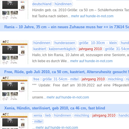
deutschland
hündinnen
Hündin geb. ca. 2010 Größe: ca 50 cm – Schäferhundmix Tas
trat Tasha nach sieben
... mehr auf hunde-in-not.com
Rania – 10 Jahre, 35 cm – ein neues Zuhause muss her ++ in 73614 S
hündinnen
hunderassen
größe: 10-30cm - klein
hund
kastriert
katzenverträglich
jahrgang 2010
größe: 31-54cm 
Hallo, ich bin Rania, 10 Jahre alt, sozusagen eine Seniorin, a
Ich liebe es durch Wie
... mehr auf hunde-in-not.com
Free, Rüde, geb Juli 2010, ca 50 cm, kastriert, Altersruhesitz gesucht !
free
größe: 31-54cm - mittel
jahrgang 2010
mischling
r
*** Update: Free darf am 30.09.2022 auf eine Pflegestel
————————————————————————————————— 
unsere
... mehr auf hunde-in-not.com
Xenia, Hündin, sterilisiert, geb 2010, ca 46 cm, fast blind
xenia
lieb
hündinnen
mischling
jahrgang 2010
handi
- mittel
... mehr auf hunde-in-not.com