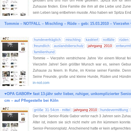
gefüttert und uns nun um Hilfe gebeten. Spitza soll für se
Zuhause finden. Eine Familie die ihm all die Liebe und Zune
sein Leben lang entbehren musste. Also haben wir Spitza En
Tommie – NOTFALL – Mischling – Rüde – geb: 15.03.2010 – Vierzehn 
hundeverträglich
mischling
kastriert
notfälle
rüden
freundlich
auslandstierschutz
jahrgang 2010
entwurmt
familienhund
Tommie – Vierzehn verstrichene Jahre Vor einem Monat fei
Vierzehn Jahre! Sein größter Wunsch war es, seinen Gebur
Zuhause zu feiern. In Ruhe, im Kreise seiner Familie. Den
Seine Freunde, große und kleine Hunde, Rüden und Hündi
in-not.com
♥OPA GABOR♥ fast 13-jähr sehr lieber, ruhiger, unkomplizierter Senior
cm – auf Pflegestelle bei Köln
größe: 31-54cm - mittel
jahrgang 2010
hundevermittlung
Der liebe Senior-Rüde Gabor verlor nach 3 Jahren sein Zuhau
Alter ist, indem sie sich nicht mehr um ihn kümmern konnt
Senior-Pensionsplatz. Anscheinend hatte er kein artgerecht