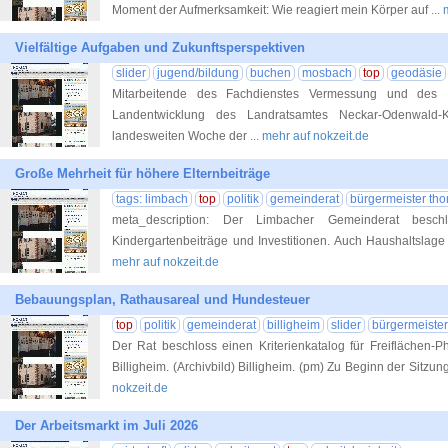
Moment der Aufmerksamkeit: Wie reagiert mein Körper auf
...
Vielfältige Aufgaben und Zukunftsperspektiven
slider
jugend/bildung
buchen
mosbach
top
geodäsie
Mitarbeitende des Fachdienstes Vermessung und des 
Landentwicklung des Landratsamtes Neckar-Odenwald
landesweiten Woche der
... mehr auf nokzeit.de
Große Mehrheit für höhere Elternbeiträge
tags: limbach
top
politik
gemeinderat
bürgermeister tho
meta_description: Der Limbacher Gemeinderat beschl
Kindergartenbeiträge und Investitionen. Auch Haushaltsla
mehr auf nokzeit.de
Bebauungsplan, Rathausareal und Hundesteuer
top
politik
gemeinderat
billigheim
slider
bürgermeister 
Der Rat beschloss einen Kriterienkatalog für Freiflächen-
Billigheim. (Archivbild) Billigheim. (pm) Zu Beginn der Sitz
nokzeit.de
Der Arbeitsmarkt im Juli 2026