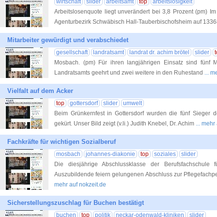
wirtschaft
slider
arbeitsamt
top
arbeitslosigkeit
Arbeitslosenquote liegt unverändert bei 3,8 Prozent (pm) Im 
Agenturbezirk Schwäbisch Hall-Tauberbischofsheim auf 133
Mitarbeiter gewürdigt und verabschiedet
gesellschaft
landratsamt
landrat dr. achim brötel
slider
Mosbach. (pm) Für ihren langjährigen Einsatz sind fünf Mi
Landratsamts geehrt und zwei weitere in den Ruhestand
... m
Vielfalt auf dem Acker
top
gottersdorf
slider
umwelt
Beim Grünkernfest in Gottersdorf wurden die fünf Sieger d
gekürt. Unser Bild zeigt (v.li.) Judith Knebel, Dr. Achim
... mehr
Fachkräfte für wichtigen Sozialberuf
mosbach
johannes-diakonie
top
soziales
slider
Die diesjährige Abschlussklasse der Berufsfachschule 
Auszubildende feiern gelungenen Abschluss zur Pflegefach
mehr auf nokzeit.de
Sicherstellungszuschlag für Buchen bestätigt
buchen
top
politik
neckar-odenwald-kliniken
slider