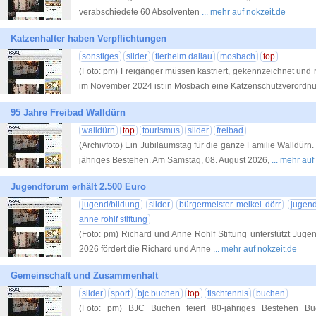
verabschiedete 60 Absolventen
... mehr auf nokzeit.de
Katzenhalter haben Verpflichtungen
sonstiges
slider
tierheim dallau
mosbach
top
(Foto: pm) Freigänger müssen kastriert, gekennzeichnet und r
im November 2024 ist in Mosbach eine Katzenschutzverordn
95 Jahre Freibad Walldürn
walldürn
top
tourismus
slider
freibad
(Archivfoto) Ein Jubiläumstag für die ganze Familie Walldürn.
jähriges Bestehen. Am Samstag, 08. August 2026,
... mehr auf
Jugendforum erhält 2.500 Euro
jugend/bildung
slider
bürgermeister meikel dörr
jugen
anne rohlf stiftung
(Foto: pm) Richard und Anne Rohlf Stiftung unterstützt Juge
2026 fördert die Richard und Anne
... mehr auf nokzeit.de
Gemeinschaft und Zusammenhalt
slider
sport
bjc buchen
top
tischtennis
buchen
(Foto: pm) BJC Buchen feiert 80-jähriges Bestehen Bu