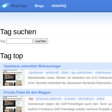
Blog-Tags
Blogs
Hilfe/FAQ
Tag suchen
Tag:
Tag top
Sparkasse unterstützt Weltraumlager
sparkasse
wirtschaft
slider
kjg osterburken
osterburken
Marktdirektor Julian Stieber mit Vertretern der KJG Osterbur
einer Spende unterstützt die Sparkasse Neckartal-Odenwald
Frische Farbe für den Waggon
top
johannes-diakonie
soziales
michelbach
slider
Gemeinsam legten die SAP-Freiwilligen auch den Teich au
Kathrin Christians) SAP-Freiwillige setzten mehrere Projekte