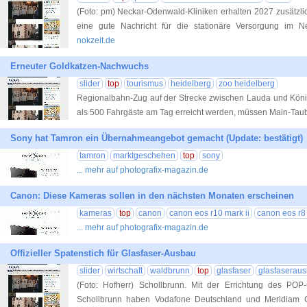
(Foto: pm) Neckar-Odenwald-Kliniken erhalten 2027 zusätzli
eine gute Nachricht für die stationäre Versorgung im N
nokzeit.de
Erneuter Goldkatzen-Nachwuchs
slider
top
tourismus
heidelberg
zoo heidelberg
Regionalbahn-Zug auf der Strecke zwischen Lauda und Kön
als 500 Fahrgäste am Tag erreicht werden, müssen Main-Tau
Sony hat Tamron ein Übernahmeangebot gemacht (Update: bestätigt)
tamron
marktgeschehen
top
sony
... mehr auf photografix-magazin.de
Canon: Diese Kameras sollen in den nächsten Monaten erscheinen
kameras
top
canon
canon eos r10 mark ii
canon eos r8 
... mehr auf photografix-magazin.de
Offizieller Spatenstich für Glasfaser-Ausbau
slider
wirtschaft
waldbrunn
top
glasfaser
glasfaserau
(Foto: Hofherr) Schollbrunn. Mit der Errichtung des POP
Schollbrunn haben Vodafone Deutschland und Meridiam 