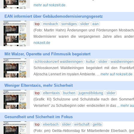
mehr auf nokzeit.de
EAN informiert über Gebäudemodernisierungsgesetz
top
mosbach
sonstiges
slider
ean
(Foto: Martin Hahn) Änderungen und Förderungen Mosbach/
Modernisierer waren die vergangenen Jahre alles ander
nokzeit.de
Mit Walzer, Operette und Filmmusik begeistert
schlosskonzert waldleiningen
kultur
slider
waldleiningen
Schlosskonzert Waldleiningen begeistert mit den Frankfu
Aljoscha Lennert im royalen Ambiente.
... mehr auf nokzeit.de
Weniger Elterntaxis, mehr Sicherheit
top
elterntaxis
buchen
jugend/bildung
slider
(Grafik: KI) Schulzone und Schulstraße nach den Sommerf
Versehen“ zu Schulbeginn oder -endezeiten in das
... mehr au
Gesundheit und Sicherheit im Fokus
top
eberbach
slider
wirtschaft
gelita
(Foto: pm) Gelita-Aktionstag für Mitarbeitende Eberbach. (