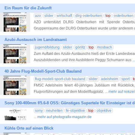
Ein Raum für die Zukunft
azo
slider
wirtschaft
dlrg osterburken
top
osterburken
AZO unterstützt DLRG Osterburken mit Spende Osterb
Gruppenraums der DLRG Osterburken wurde unter anderem 
Azubi-Austausch im Landratsamt
jugend/bildung
slider
görlitz
top
mosbach
Zum Auftakt des Azubi-Austauschs hieß der Erste Landesbeamte
Auszubildenden und ihre Ausbilderin Peggy Schumann aus
.
40 Jahre Flug-Modell-Sport-Club Bauland
flug-modell-sport-club bauland
slider
adelsheim
sport
t
FMSC Adelsheim feiert 40-jähriges Jubiläum mit Rückblick
Flugvorführungen auf dem Modellflugplatz.
... mehr auf nokzei
Sony 100-400mm f/5.6-8 OSS: Günstiges Supertele für Einsteiger ist d
sony
neuheiten
fe-objektive
top
objektive
... mehr auf photografix-magazin.de
Kühle Orte auf einen Blick