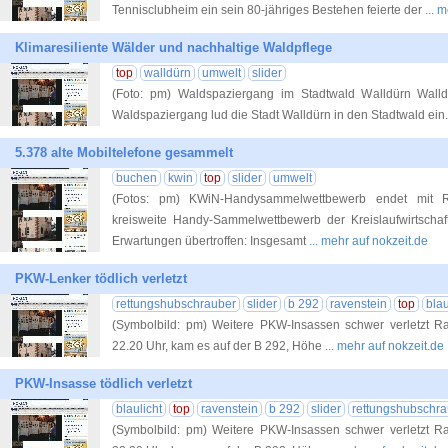
Tennisclubheim ein sein 80-jähriges Bestehen feierte der
... 
Klimaresiliente Wälder und nachhaltige Waldpflege
top
walldürn
umwelt
slider
(Foto: pm) Waldspaziergang im Stadtwald Walldürn Wal
Waldspaziergang lud die Stadt Walldürn in den Stadtwald ein
5.378 alte Mobiltelefone gesammelt
buchen
kwin
top
slider
umwelt
(Fotos: pm) KWiN-Handysammelwettbewerb endet mit R
kreisweite Handy-Sammelwettbewerb der Kreislaufwirtscha
Erwartungen übertroffen: Insgesamt
... mehr auf nokzeit.de
PKW-Lenker tödlich verletzt
rettungshubschrauber
slider
b 292
ravenstein
top
blau
(Symbolbild: pm) Weitere PKW-Insassen schwer verletzt R
22.20 Uhr, kam es auf der B 292, Höhe
... mehr auf nokzeit.de
PKW-Insasse tödlich verletzt
blaulicht
top
ravenstein
b 292
slider
rettungshubschra
(Symbolbild: pm) Weitere PKW-Insassen schwer verletzt R