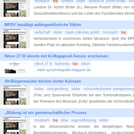
mosbach
top
umwelt
slider
landrat dr. achim brötel
küh
Landrat Dr. Achim Brötel (li.), Melanie Rudolf (Mitte) von
Gesundheitskonferenz und der Leiter des Fachdienstes Ver
MPDV bestätigt außergewöhnliche Stärke
wirtschaft
slider
mpdv mikrolab gmbh
mosbach
top
Verlässlichkeit in unsicheren Zeiten Mosbach. (pm) Die M
zweiten Platz im aktuellen Ranking „Stärkste Familienunter
Nikon Z7 III könnte mit 61-Megapixel-Sensor erscheinen
nikon z7 iii
kameras
top
nikon
... mehr auf photografix-magazin.de
Alt-Bürgermeister blicken hinter Kulissen
kultur
zwingenberg
slider
schlossfestspiele zwingenberg
(Foto: pm) Spannende Einblicke bei den Schlossfestspiele
der Premiere des Musicals „Evita“ gewährten die Schlossfest
„Bildung ist ein gemeinschaftlicher Prozess
mosbach
top
bbw
jugend/bildung
slider
In der Johanneskirche wurden die diesjährigen Abso
Berufsbildungswerks Mosbach-Heidelberg verabschi