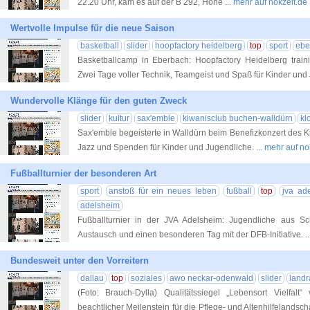
22.20 Uhr, kam es auf der B 292, Höhe
... mehr auf nokzeit.de
Wertvolle Impulse für die neue Saison
basketball
slider
hoopfactory heidelberg
top
sport
ebe
Basketballcamp in Eberbach: Hoopfactory Heidelberg traini
Zwei Tage voller Technik, Teamgeist und Spaß für Kinder und
Wundervolle Klänge für den guten Zweck
slider
kultur
sax'emble
kiwanisclub buchen-walldürn
kl
Sax'emble begeisterte in Walldürn beim Benefizkonzert des Ki
Jazz und Spenden für Kinder und Jugendliche.
... mehr auf no
Fußballturnier der besonderen Art
sport
anstoß für ein neues leben
fußball
top
jva ad
adelsheim
Fußballturnier in der JVA Adelsheim: Jugendliche aus Sc
Austausch und einen besonderen Tag mit der DFB-Initiative.
.
Bundesweit unter den Vorreitern
dallau
top
soziales
awo neckar-odenwald
slider
landr
(Foto: Brauch-Dylla) Qualitätssiegel „Lebensort Vielfalt“
beachtlicher Meilenstein für die Pflege- und Altenhilfelands