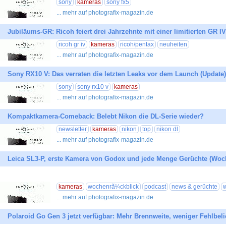
sony
kameras
sony fx5
... mehr auf photografix-magazin.de
Jubiläums-GR: Ricoh feiert drei Jahrzehnte mit einer limitierten GR IV
ricoh gr iv
kameras
ricoh/pentax
neuheiten
... mehr auf photografix-magazin.de
Sony RX10 V: Das verraten die letzten Leaks vor dem Launch (Update)
sony
sony rx10 v
kameras
... mehr auf photografix-magazin.de
Kompaktkamera-Comeback: Belebt Nikon die DL-Serie wieder?
newsletter
kameras
nikon
top
nikon dl
... mehr auf photografix-magazin.de
Leica SL3-P, erste Kamera von Godox und jede Menge Gerüchte (Woc
kameras
wochenrã¼ckblick
podcast
news & gerüchte
... mehr auf photografix-magazin.de
Polaroid Go Gen 3 jetzt verfügbar: Mehr Brennweite, weniger Fehlbel