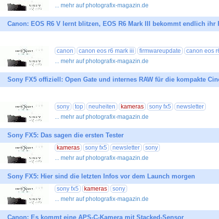
... mehr auf photografix-magazin.de
Canon: EOS R6 V lernt blitzen, EOS R6 Mark III bekommt endlich ihr
canon
canon eos r6 mark iii
firmwareupdate
canon eos r
... mehr auf photografix-magazin.de
Sony FX5 offiziell: Open Gate und internes RAW für die kompakte Ci
sony
top
neuheiten
kameras
sony fx5
newsletter
... mehr auf photografix-magazin.de
Sony FX5: Das sagen die ersten Tester
kameras
sony fx5
newsletter
sony
... mehr auf photografix-magazin.de
Sony FX5: Hier sind die letzten Infos vor dem Launch morgen
sony fx5
kameras
sony
... mehr auf photografix-magazin.de
Canon: Es kommt eine APS-C-Kamera mit Stacked-Sensor