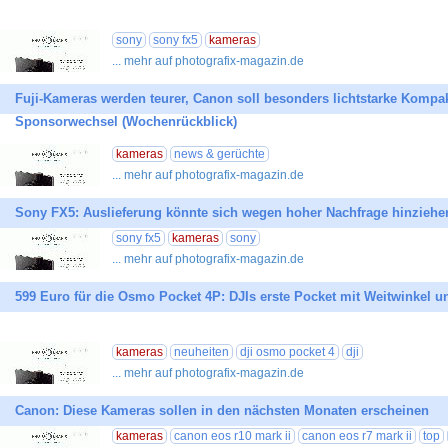
sony
sony fx5
kameras
... mehr auf photografix-magazin.de
Fuji-Kameras werden teurer, Canon soll besonders lichtstarke Kompa
Sponsorwechsel (Wochenrückblick)
kameras
news & gerüchte
... mehr auf photografix-magazin.de
Sony FX5: Auslieferung könnte sich wegen hoher Nachfrage hinziehe
sony fx5
kameras
sony
... mehr auf photografix-magazin.de
599 Euro für die Osmo Pocket 4P: DJIs erste Pocket mit Weitwinkel u
kameras
neuheiten
dji osmo pocket 4
dji
... mehr auf photografix-magazin.de
Canon: Diese Kameras sollen in den nächsten Monaten erscheinen
kameras
canon eos r10 mark ii
canon eos r7 mark ii
top