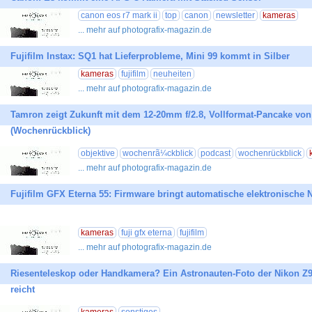
canon eos r7 mark ii
top
canon
newsletter
kameras
... mehr auf photografix-magazin.de
Fujifilm Instax: SQ1 hat Lieferprobleme, Mini 99 kommt in Silber
kameras
fujifilm
neuheiten
... mehr auf photografix-magazin.de
Tamron zeigt Zukunft mit dem 12-20mm f/2.8, Vollformat-Pancake von 
(Wochenrückblick)
objektive
wochenrã¼ckblick
podcast
wochenrückblick
... mehr auf photografix-magazin.de
Fujifilm GFX Eterna 55: Firmware bringt automatische elektronische 
kameras
fuji gfx eterna
fujifilm
... mehr auf photografix-magazin.de
Riesenteleskop oder Handkamera? Ein Astronauten-Foto der Nikon Z9 
reicht