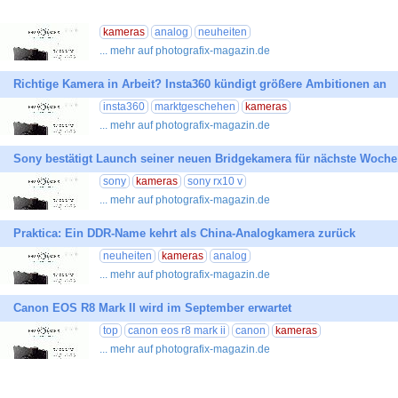
kameras
analog
neuheiten
... mehr auf photografix-magazin.de
Richtige Kamera in Arbeit? Insta360 kündigt größere Ambitionen an
insta360
marktgeschehen
kameras
... mehr auf photografix-magazin.de
Sony bestätigt Launch seiner neuen Bridgekamera für nächste Woche
sony
kameras
sony rx10 v
... mehr auf photografix-magazin.de
Praktica: Ein DDR-Name kehrt als China-Analogkamera zurück
neuheiten
kameras
analog
... mehr auf photografix-magazin.de
Canon EOS R8 Mark II wird im September erwartet
top
canon eos r8 mark ii
canon
kameras
... mehr auf photografix-magazin.de