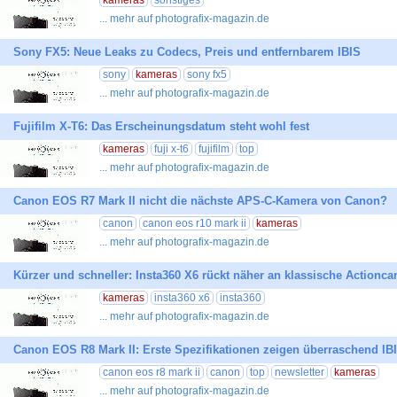
kameras
sonstiges
... mehr auf photografix-magazin.de
Sony FX5: Neue Leaks zu Codecs, Preis und entfernbarem IBIS
sony
kameras
sony fx5
... mehr auf photografix-magazin.de
Fujifilm X-T6: Das Erscheinungsdatum steht wohl fest
kameras
fuji x-t6
fujifilm
top
... mehr auf photografix-magazin.de
Canon EOS R7 Mark II nicht die nächste APS-C-Kamera von Canon?
canon
canon eos r10 mark ii
kameras
... mehr auf photografix-magazin.de
Kürzer und schneller: Insta360 X6 rückt näher an klassische Actionc
kameras
insta360 x6
insta360
... mehr auf photografix-magazin.de
Canon EOS R8 Mark II: Erste Spezifikationen zeigen überraschend IB
canon eos r8 mark ii
canon
top
newsletter
kameras
... mehr auf photografix-magazin.de