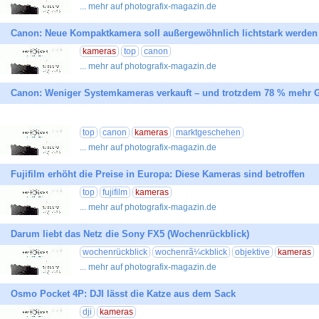
... mehr auf photografix-magazin.de
Canon: Neue Kompaktkamera soll außergewöhnlich lichtstark werden
kameras
top
canon
... mehr auf photografix-magazin.de
Canon: Weniger Systemkameras verkauft – und trotzdem 78 % mehr G
top
canon
kameras
marktgeschehen
... mehr auf photografix-magazin.de
Fujifilm erhöht die Preise in Europa: Diese Kameras sind betroffen
top
fujifilm
kameras
... mehr auf photografix-magazin.de
Darum liebt das Netz die Sony FX5 (Wochenrückblick)
wochenrückblick
wochenrã¼ckblick
objektive
kameras
... mehr auf photografix-magazin.de
Osmo Pocket 4P: DJI lässt die Katze aus dem Sack
dji
kameras