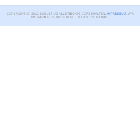
COPYRIGHT (C) 2012 BUGLET UG ALLE RECHTE VORBEHALTEN.
IMPRESSUM
. WIR
DISTANZIEREN UNS VON ALLEN EXTERNEN LINKS.