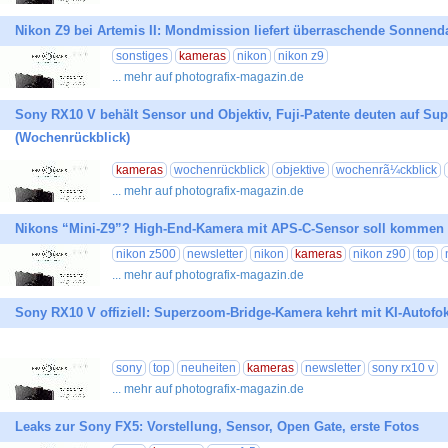
Nikon Z9 bei Artemis II: Mondmission liefert überraschende Sonnend
sonstiges
kameras
nikon
nikon z9
... mehr auf photografix-magazin.de
Sony RX10 V behält Sensor und Objektiv, Fuji-Patente deuten auf S
(Wochenrückblick)
kameras
wochenrückblick
objektive
wochenrã¼ckblick
... mehr auf photografix-magazin.de
Nikons “Mini-Z9”? High-End-Kamera mit APS-C-Sensor soll kommen
nikon z500
newsletter
nikon
kameras
nikon z90
top
... mehr auf photografix-magazin.de
Sony RX10 V offiziell: Superzoom-Bridge-Kamera kehrt mit KI-Autofo
sony
top
neuheiten
kameras
newsletter
sony rx10 v
... mehr auf photografix-magazin.de
Leaks zur Sony FX5: Vorstellung, Sensor, Open Gate, erste Fotos