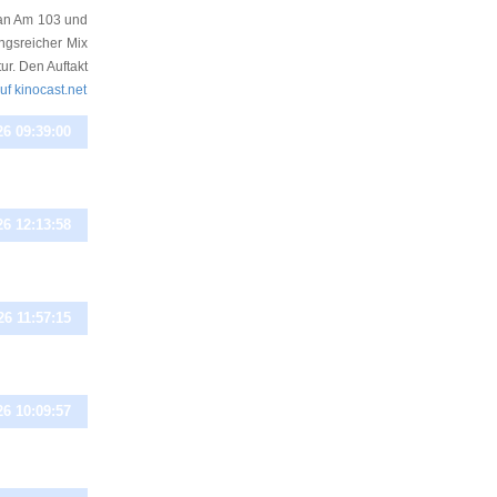
Pan Am 103 und
ngsreicher Mix
r. Den Auftakt
auf kinocast.net
26 09:39:00
26 12:13:58
26 11:57:15
26 10:09:57