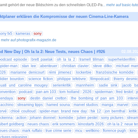
amit gehört der neue Bildschirm zu den schnellsten OLED-Pa
... mehr auf basic-tut
ktplaner erklären die Kompromisse der neuen Cinema-Line-Kamera
03.08.20
sony fx5
kameras
sony
.. mehr auf photografix-magazin.de
d New Day | Oh la la 2: Neue Tests, neues Chaos | #926
02.08.20
podcast episode
brett pawlak
oh la la 2
tramell tillman
superheldenfilm
spider-man
stan lee
abenteuer
christian clavier
steve ditko
michael ma
026
marianne denicourt
rémi jimenez
lockerbie
französische komödie
didier bourdon
science fiction
philippe lefebvre
filmpodcast
thierry desmic
ouati und caroline mougey
serienkritik
mannheim
sadie sink
jacob ba
onvention
podcast
pan am 103
tom holland
2026
spiderman
fred testot
p
zendaya
sony
destin daniel cretton
the bombing of pan am 103
interv
iacchino
streaming tipps
hamed souna
marvel studios
manga
marvel
coc
ervé
chloé coulloud
spider-man: brand new day
fsk 12
jon bernthal
kritik
ckenna
action
johann dionnet
komödie
julien pestel
sony pictures
stream
albert goldberg
neues chaos
erik sommers
kinostarts 2026
oh la la 2: neue te
eues chaos
mark ruffalo
true crime serie
mcu
weltkino
florence pugh
kino
ictures releasing