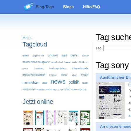
Blog-Tags
Blogs
Hilfe/FAQ
Tag such
Mehr...
Tagcloud
Tag:
berlin
android
aktuell
allgemeines
apple
bücher
deutschland
fotografie
Tag sony
google
größe: 31-54cm -
gesellschaft
internationale
mittel
hardware
hundevermittlung
pressemitteilungen
kultur
musik
leben
internet
Ausführlicher Bl
news
politik
nachrichten
natur
reisen
b
rezension
sport
video
wirtschaft
rezepte
smartphones
spiele
R
R
Jetzt online
a
e
a
An diesen 6 neue