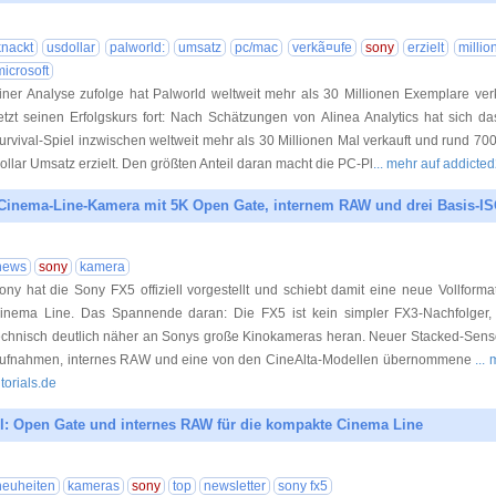
23.07.20
knackt
usdollar
palworld:
umsatz
pc/mac
verkã¤ufe
sony
erzielt
millio
microsoft
iner Analyse zufolge hat Palworld weltweit mehr als 30 Millionen Exemplare verk
etzt seinen Erfolgskurs fort: Nach Schätzungen von Alinea Analytics hat sich d
urvival-Spiel inzwischen weltweit mehr als 30 Millionen Mal verkauft und rund 70
ollar Umsatz erzielt. Den größten Anteil daran macht die PC-Pl
... mehr auf addict
Cinema-Line-Kamera mit 5K Open Gate, internem RAW und drei Basis-I
23.07.20
news
sony
kamera
ony hat die Sony FX5 offiziell vorgestellt und schiebt damit eine neue Vollform
inema Line. Das Spannende daran: Die FX5 ist kein simpler FX3-Nachfolger, 
echnisch deutlich näher an Sonys große Kinokameras heran. Neuer Stacked-Sens
ufnahmen, internes RAW und eine von den CineAlta-Modellen übernommene
...
utorials.de
ll: Open Gate und internes RAW für die kompakte Cinema Line
22.07.20
neuheiten
kameras
sony
top
newsletter
sony fx5