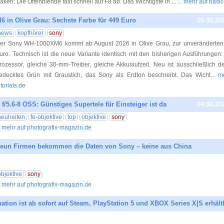
aken: Die Offenblende fällt schnell auf F8 ab. Das Wichtigste in ...
... mehr auf basic
 in Olive Grau: Sechste Farbe für 449 Euro
05.08.20
news
kopfhörer
sony
er Sony WH-1000XM6 kommt ab August 2026 in Olive Grau, zur unveränderte
uro. Technisch ist die neue Variante identisch mit den bisherigen Ausführungen:
rozessor, gleiche 30-mm-Treiber, gleiche Akkulaufzeit. Neu ist ausschließlich d
edecktes Grün mit Graustich, das Sony als Erdton beschreibt. Das Wicht
... 
utorials.de
/5.6-8 OSS: Günstiges Supertele für Einsteiger ist da
04.08.20
neuheiten
fe-objektive
top
objektive
sony
.. mehr auf photografix-magazin.de
neun Firmen bekommen die Daten von Sony – keine aus China
04.08.20
objektive
sony
.. mehr auf photografix-magazin.de
nation ist ab sofort auf Steam, PlayStation 5 und XBOX Series X|S erhält
04.08.20