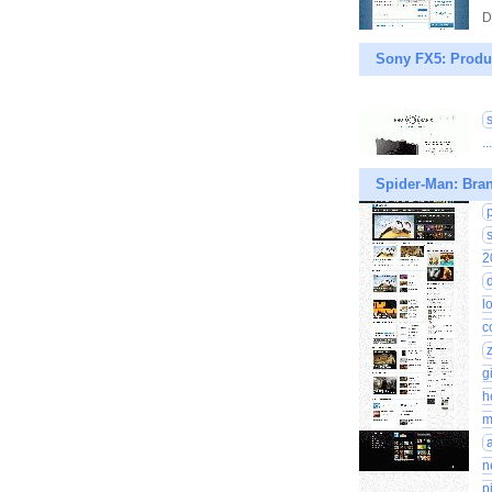
D
Sony FX5: Produ
.
Spider-Man: Bran
2
l
c
g
h
m
n
p