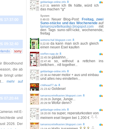
geldanlage-online.info
wenn ich 8k hätte, würd ich
4:27:31
das machen *g*
System
Neuer Blog-Post:
Freitag, zwei
26 17:37:00
0:49:03
Suno-stücke und das Wochenende
auf
tamaroszettelkasten.blogspot.com
mit
den Tags suno-stÃ¼cke, wochenende,
freitag
wetterschaf.blogspot.com
da kann man sich auch gleich
26 09:32:40
0:22:00
einen neuen Esel kaufen
ntendo
sony
steffen-rupp.de
gääähhn...
22:45:58
so, without a rettchen ins
22:47:46
für Bloodhound
bettchen... n8 together...
Season, die ab
geldanlage-online.info
neuer motor + aus und einbau
e bringt unter
22:36:44
und alles neu einstellen...
t
... mehr auf
chilihead77.de
Goldesel
21:23:42
tamaroszettelkasten.blogspot.com
26 07:20:44
Junge, Junge...
20:29:29
Wofür denn?
20:29:58
geldanlage-online.info
Kameras mit E-
na super, reperaturkosten von
19:20:00
leichteste und
meinem esel liegen bei 1.200 €
gust 2026. Der
tamaroszettelkasten.blogspot.com
Hallo zusammen