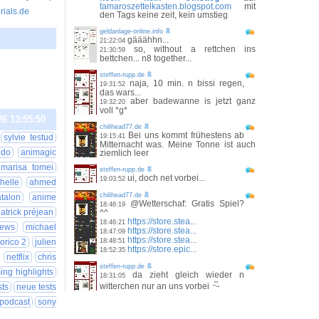
tamaroszettelkasten.blogspot.com
mit
orials.de
den Tags keine zeit, kein umstieg
geldanlage-online.info
gääähhn...
21:22:04
so, without a rettchen ins
21:30:59
bettchen... n8 together...
26 07:36:00
steffen-rupp.de
naja, 10 min. n bissi regen,
19:31:52
das wars...
aber badewanne is jetzt ganz
19:32:20
voll *g*
26 13:55:50
chilihead77.de
Bei uns kommt frühestens ab
sylvie testud
19:15:41
Mitternacht was. Meine Tonne ist auch
ndo
animagic
ziemlich leer
marisa tomei
steffen-rupp.de
ui, doch net vorbei...
19:03:52
helle
ahmed
chilihead77.de
talon
anime
@Wetterschaf: Gratis Spiel?
18:46:19
atrick préjean
^^
https://store.stea...
18:46:21
iews
michael
https://store.stea...
18:47:09
https://store.stea...
orico 2
julien
18:48:51
https://store.epic...
18:52:35
netflix
chris
steffen-rupp.de
ing highlights
da zieht gleich wieder n
18:31:05
witterchen nur an uns vorbei
sts
neue tests
 podcast
sony