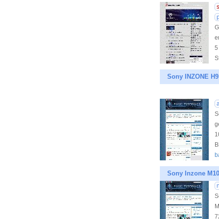
G
e
5
S
Sony INZONE H9 I
S
g
1
B
b
Sony Inzone M10S
S
M
7