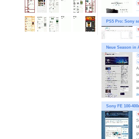
.
PS5 Pro: Sony sc
.
Neue Season in 
A
s
s
a
a
Sony FE 100-400
S
M
g