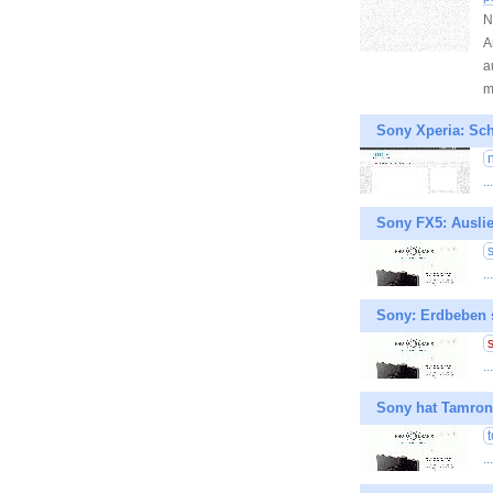
N
A
a
m
Sony Xperia: Sch
.
Sony FX5: Ausli
.
Sony: Erdbeben 
.
Sony hat Tamron
.