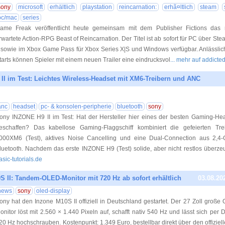
sony
microsoft
erhältlich
playstation
reincarnation:
erhã¤ltlich
steam
pc/mac
series
ame Freak veröffentlicht heute gemeinsam mit dem Publisher Fictions das
rwartete Action-RPG Beast of Reincarnation. Der Titel ist ab sofort für PC über Ste
 sowie im Xbox Game Pass für Xbox Series X|S und Windows verfügbar. Anlässlic
tarts können Spieler mit einem neuen Trailer eine eindrucksvol
... mehr auf addict
I im Test: Leichtes Wireless-Headset mit XM6-Treibern und ANC
03.08.20
anc
headset
pc- & konsolen-peripherie
bluetooth
sony
ony INZONE H9 II im Test: Hat der Hersteller hier eines der besten Gaming-He
eschaffen? Das kabellose Gaming-Flaggschiff kombiniert die gefeierten Tr
000XM6 (Test), aktives Noise Cancelling und eine Dual-Connection aus 2,4
luetooth. Nachdem das erste INZONE H9 (Test) solide, aber nicht restlos überze
asic-tutorials.de
 II: Tandem-OLED-Monitor mit 720 Hz ab sofort erhältlich
03.08.20
news
sony
oled-display
ony hat den Inzone M10S II offiziell in Deutschland gestartet. Der 27 Zoll groß
onitor löst mit 2.560 × 1.440 Pixeln auf, schafft nativ 540 Hz und lässt sich pe
20 Hz hochschrauben. Kostenpunkt: 1.349 Euro, bestellbar direkt über den offizie