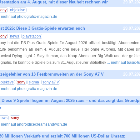
sentation am 4. August, mit dieser Neuheit rechnen wir
29.07.20
sony
objektive
.. mehr auf photografix-magazin.de
t 2026: Diese 3 Gratis-Spiele erwarten euch
29.07.20
sony
news
playstation
ony hat die PS Plus Gratis-Spiele für August 2026 offiziell bestätigt: Abonnenten
tufe bekommen ab dem 4. August drei neue Titel ohne Aufpreis. Mit dabei si
urvival Dying Light 2 Stay Human, das Koop-Abenteuer Big Walk und der gefeiert
ignalis. Ihr könnt die Spiele bis zum 31. August eurer Bibliothek
... mehr auf basic-t
zeigefehler von 13 Festbrennweiten an der Sony A7 V
26.07.20
objektive
sony
sigma
sony a7 v
.. mehr auf photografix-magazin.de
: Diese 9 Spiele fliegen im August 2026 raus – und das zeigt das Grund
n
26.07.20
news
sony
.. mehr auf androidicecreamsandwich.de
30 Millionen Verkäufe und erzielt 700 Millionen US-Dollar Umsatz