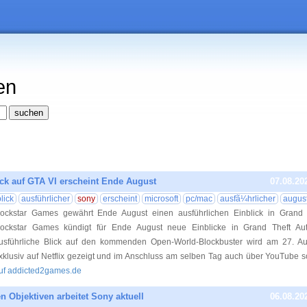
en
ick auf GTA VI erscheint Ende August
07.08.20
lick
ausführlicher
sony
erscheint
microsoft
pc/mac
ausfã¼hrlicher
augus
ockstar Games gewährt Ende August einen ausführlichen Einblick in Grand T
ockstar Games kündigt für Ende August neue Einblicke in Grand Theft Au
usführliche Blick auf den kommenden Open-World-Blockbuster wird am 27. Au
xklusiv auf Netflix gezeigt und im Anschluss am selben Tag auch über YouTube s
uf addicted2games.de
n Objektiven arbeitet Sony aktuell
06.08.20