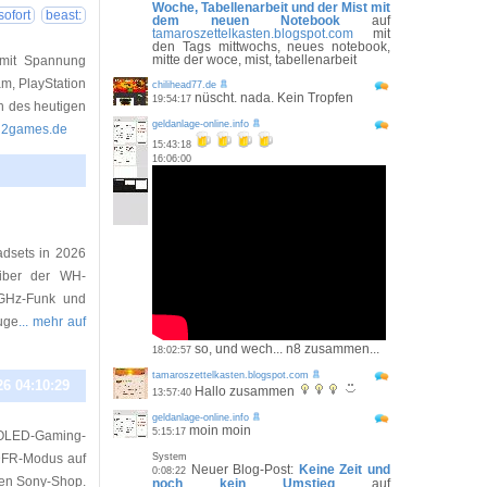
Woche, Tabellenarbeit und der Mist mit
sofort
beast:
dem neuen Notebook
auf
tamaroszettelkasten.blogspot.com
mit
den Tags mittwochs, neues notebook,
mitte der woce, mist, tabellenarbeit
 mit Spannung
am, PlayStation
chilihead77.de
nüscht. nada. Kein Tropfen
19:54:17
h des heutigen
geldanlage-online.info
ed2games.de
15:43:18
16:06:00
26 17:00:48
adsets in 2026
eiber der WH-
-GHz-Funk und
uge
... mehr auf
so, und wech... n8 zusammen...
18:02:57
tamaroszettelkasten.blogspot.com
26 04:10:29
Hallo zusammen
13:57:40
geldanlage-online.info
moin moin
5:15:17
e OLED-Gaming-
r DFR-Modus auf
System
Neuer Blog-Post:
Keine Zeit und
0:08:22
llen Sony-Shop.
noch kein Umstieg
auf