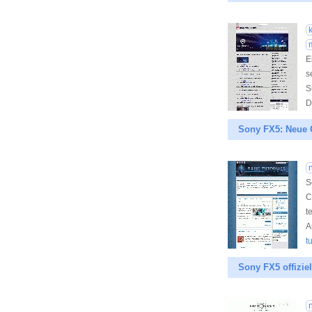
E
s
S
D
Sony FX5: Neue 
S
C
t
A
t
Sony FX5 offizie