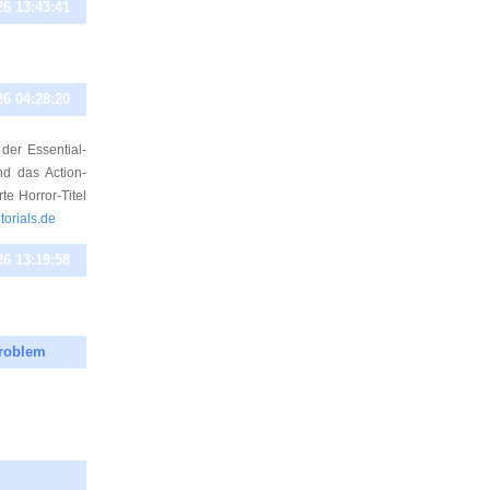
26 13:43:41
26 04:28:20
 der Essential-
nd das Action-
e Horror-Titel
utorials.de
26 13:19:58
problem
26 17:07:00