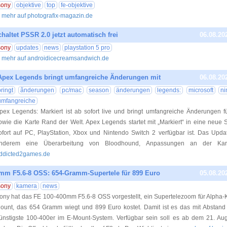
sony
objektive
top
fe-objektive
.. mehr auf photografix-magazin.de
haltet PSSR 2.0 jetzt automatisch frei
06.08.20
sony
updates
news
playstation 5 pro
.. mehr auf androidicecreamsandwich.de
Apex Legends bringt umfangreiche Änderungen mit
06.08.20
bringt
ãnderungen
pc/mac
season
änderungen
legends:
microsoft
ni
umfangreiche
pex Legends: Markiert ist ab sofort live und bringt umfangreiche Änderungen 
owie die Karte Rand der Welt. Apex Legends startet mit „Markiert“ in eine neue 
ofort auf PC, PlayStation, Xbox und Nintendo Switch 2 verfügbar ist. Das Updat
nderem eine Überarbeitung von Bloodhound, Anpassungen an der Kar
ddicted2games.de
mm F5.6-8 OSS: 654-Gramm-Supertele für 899 Euro
05.08.20
sony
kamera
news
ony hat das FE 100-400mm F5.6-8 OSS vorgestellt, ein Supertelezoom für Alpha-
ount, das 654 Gramm wiegt und 899 Euro kostet. Damit ist es das mit Abstand 
ünstigste 100-400er im E-Mount-System. Verfügbar sein soll es ab dem 21. Au