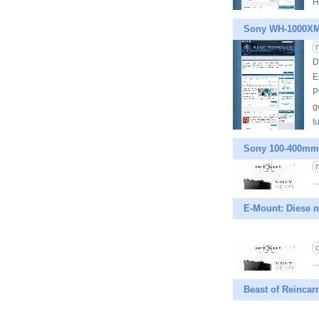
H
Sony WH-1000XM6
D
E
P
g
t
Sony 100-400mm f
.
E-Mount: Diese 
.
Beast of Reincar