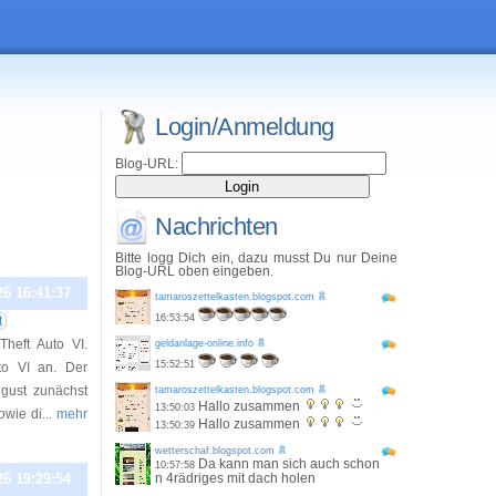
Login/Anmeldung
Blog-URL:
Nachrichten
Bitte logg Dich ein, dazu musst Du nur Deine
Blog-URL oben eingeben.
26 16:41:37
tamaroszettelkasten.blogspot.com
16:53:54
t
heft Auto VI.
geldanlage-online.info
15:52:51
to VI an. Der
gust zunächst
tamaroszettelkasten.blogspot.com
Hallo zusammen
13:50:03
owie di
... mehr
Hallo zusammen
13:50:39
wetterschaf.blogspot.com
Da kann man sich auch schon
10:57:58
26 19:29:54
n 4rädriges mit dach holen