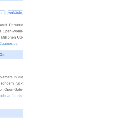
26 09:26:05
nen
verkäufe
auft. Palworld
as Open-World-
0 Millionen US-
ed2games.de
SOs
26 08:49:14
atkamera in die
sondern rückt
or, Open-Gate-
 mehr auf basic-
26 16:35:40