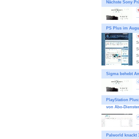
Nächste Sony Prä
.
PS Plus im Augus
S
S
S
S
Sigma behebt An
.
PlayStation Plus
von Abo-Dienste
.
Palworld knackt 