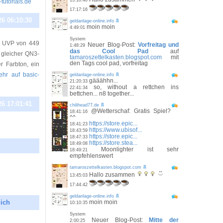
13:18:40
-tutorials.de
17:17:16
26 06:10:30
geldanlage-online.info
moin moin
4:49:01
System
n UVP von 449
Neuer Blog-Post:
Vorfreitag und
1:48:29
das Cool Pad
auf
 gleicher QN3-
tamaroszettelkasten.blogspot.com
mit
den Tags cool pad, vorfreitag
er Farbton, ein
mehr auf basic-
geldanlage-online.info
gääähhn...
21:20:33
so, without a rettchen ins
22:41:34
bettchen... n8 together...
26 17:01:41
chilihead77.de
@Wetterschaf: Gratis Spiel?
18:41:16
^^
https://store.epic...
18:41:23
https://www.ubisof...
18:43:59
https://store.epic...
18:47:33
https://store.stea...
18:49:08
Moonlighter ist sehr
18:49:21
empfehlenswert
26 10:45:12
tamaroszettelkasten.blogspot.com
Hallo zusammen
13:45:03
17:44:42
geldanlage-online.info
lich
moin moin
10:10:35
System
26 11:36:27
Neuer Blog-Post:
Mitte der
2:00:25