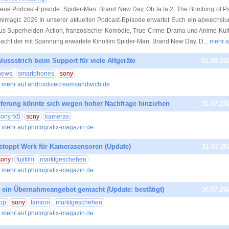
eue Podcast-Episode: Spider-Man: Brand New Day, Oh la la 2, The Bombing of 
nimagic 2026 In unserer aktuellen Podcast-Episode erwartet Euch ein abwechslu
us Superhelden-Action, französischer Komödie, True-Crime-Drama und Anime-Kultu
acht der mit Spannung erwartete Kinofilm Spider-Man: Brand New Day. D
... mehr 
lussstrich beim Support für viele Altgeräte
01.08.20
news
smartphones
sony
.. mehr auf androidicecreamsandwich.de
eferung könnte sich wegen hoher Nachfrage hinziehen
31.07.20
sony fx5
sony
kameras
.. mehr auf photografix-magazin.de
stoppt Werk für Kamerasensoren (Update)
31.07.20
sony
fujifilm
marktgeschehen
.. mehr auf photografix-magazin.de
 ein Übernahmeangebot gemacht (Update: bestätigt)
30.07.20
top
sony
tamron
marktgeschehen
.. mehr auf photografix-magazin.de