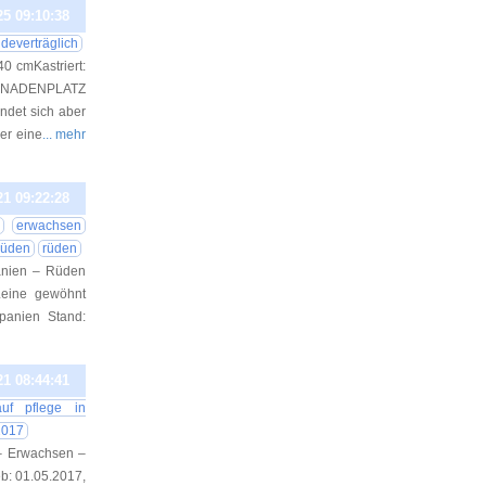
25 09:10:38
deverträglich
0 cmKastriert:
 GNADENPLATZ
det sich aber
er eine
... mehr
21 09:22:28
erwachsen
rüden
rüden
anien – Rüden
hLeine gewöhnt
panien Stand:
21 08:44:41
auf pflege in
2017
 – Erwachsen –
b: 01.05.2017,