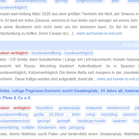
ittel
auslandstierschutz
gechipt
aufgeschlossen
aktiv
kastrie
hundeverträglich
ooper kam Anfang März 2020 aus dem größten Tierheim der Welt, der Smeura i
ns. Er fand ein tolles Zuhause, welches er nun leider nach weniger als einem Jahr 
a seine Besitzerin sich nicht mehr um ihn kümmern kann. Es fiel ihr sehr
ntscheidung zu treffen. Denn Cooper ist […]
... mehr auf hunde-in-not.com
19.04.20
katzen verträglich
hundevermittlung
hundeverträglich
ella – CR Größe: klein Schulterhöhe / Länge: k/A | k/A Geschlecht: Hündin Gebor
ewicht: k/A Rasse: Mischling Kastriert: Aufenthaltsort: Ja in Spanien E
undeverträglich, Katzenverträglich Die kleine Bella saß morgens in der „Hundek
ierheim. Diese Käfige wurden dort aufgestellt, damit die
... mehr auf hunde-in-not.
 liebe, ruhige Peginese-Seniorin sucht Gnadenplatz, 14 Jahre alt, kastrie
z Pfote & Co e.V.
05.05.20
katzen verträglich
freundlich
gnadenplatz
entwurmt
familienhund
j
hundevermittlung
größe: 10-30cm - klein
ruhig
mischling
seniorin
auslandstierschutz
gechipt
geimpft
handicap-hunde
kastriert
hu
leinenführig
notfälle
hündinnen
lieb
jahrgang
iebe, kleine Mathilda sucht Paten und bestenfalls einen Gnadenplatz. Mathilda 