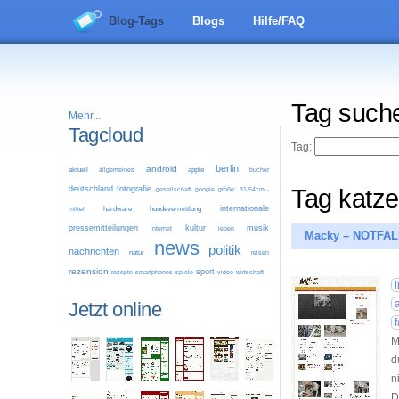
Blog-Tags
Blogs
Hilfe/FAQ
Tag such
Mehr...
Tagcloud
Tag:
berlin
android
aktuell
allgemeines
apple
bücher
deutschland
fotografie
Tag katze
google
größe: 31-54cm -
gesellschaft
internationale
mittel
hardware
hundevermittlung
pressemitteilungen
kultur
musik
leben
internet
Macky – NOTFALL
news
politik
nachrichten
natur
reisen
rezension
sport
video
wirtschaft
rezepte
smartphones
spiele
l
Jetzt online
M
d
n
D