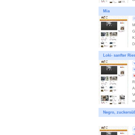
Mia
M
G
K
D
Loki- sanfter Ri
k
R
A
V
v
Negro, zuckersüß