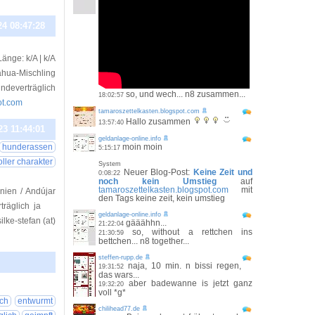
24 08:47:28
änge: k/A | k/A
hua-Mischling
undeverträglich
so, und wech... n8 zusammen...
18:02:57
ot.com
tamaroszettelkasten.blogspot.com
Hallo zusammen
13:57:40
23 11:44:01
geldanlage-online.info
hunderassen
moin moin
5:15:17
oller charakter
System
Neuer Blog-Post:
Keine Zeit und
0:08:22
noch kein Umstieg
auf
tamaroszettelkasten.blogspot.com
mit
nien / Andújar
den Tags keine zeit, kein umstieg
erträglich ja
geldanlage-online.info
lke-stefan (at)
gääähhn...
21:22:04
so, without a rettchen ins
21:30:59
bettchen... n8 together...
steffen-rupp.de
naja, 10 min. n bissi regen,
19:31:52
das wars...
23 12:38:08
aber badewanne is jetzt ganz
19:32:20
voll *g*
ich
entwurmt
chilihead77.de