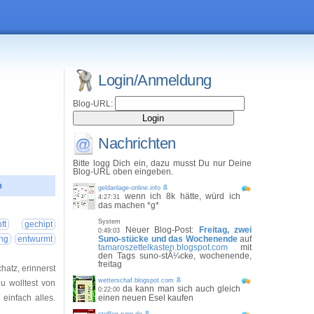
Login/Anmeldung
Blog-URL:
Nachrichten
Bitte logg Dich ein, dazu musst Du nur Deine
Blog-URL oben eingeben.
n
geldanlage-online.info
wenn ich 8k hätte, würd ich
4:27:31
das machen *g*
25 09:00:00
System
ft
gechipt
Neuer Blog-Post:
Freitag, zwei
0:49:03
ng
entwurmt
Suno-stücke und das Wochenende
auf
tamaroszettelkasten.blogspot.com
mit
den Tags suno-stÃ¼cke, wochenende,
freitag
atz, erinnerst
wetterschaf.blogspot.com
u wolltest von
da kann man sich auch gleich
0:22:00
einfach alles.
einen neuen Esel kaufen