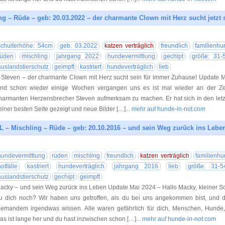
ng – Rüde – geb: 20.03.2022 – der charmante Clown mit Herz sucht jetzt 
19.01.20
schulterhöhe: 54cm
geb. 03.2022
katzen verträglich
freundlich
familienhu
rüden
mischling
jahrgang 2022
hundevermittlung
gechipt
größe: 31-
auslandstierschutz
geimpft
kastriert
hundeverträglich
lieb
teven – der charmante Clown mit Herz sucht sein für immer Zuhause! Update 
ind schon wieder einige Wochen vergangen uns es ist mal wieder an der Ze
harmanten Herzensbrecher Steven aufmerksam zu machen. Er hat sich in den let
einer besten Seite gezeigt und neue Bilder […]
... mehr auf hunde-in-not.com
 – Mischling – Rüde – geb: 20.10.2016 – und sein Weg zurück ins Lebe
30.12.20
hundevermittlung
rüden
mischling
freundlich
katzen verträglich
familienh
otfälle
kastriert
hundeverträglich
jahrgang 2016
lieb
größe: 31-5
auslandstierschutz
gechipt
geimpft
acky – und sein Weg zurück ins Leben Update Mai 2024 – Hallo Macky, kleiner Sch
u dich noch? Wir haben uns getroffen, als du bei uns angekommen bist, und d
iemandem irgendwas wissen. Alle waren gefährlich für dich, Menschen, Hunde, 
as ist lange her und du hast inzwischen schon […]
... mehr auf hunde-in-not.com