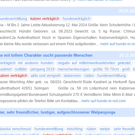
28.05.20
hundevermittlung
katzen verträglich
hundeverträglich
ia – M Bis 2 Jahre Letzte Aktualisierung 12. Mai 2024 Größe: klein Schulterhöhe / L
eschlecht: Hündin Geboren: ca. 08.2023 Gewicht: ca. 5 kg Rasse: Chihua
astriert:Ja Aufenthaltsort: Noch in Spanien Eigenschaften: Katzenverträglich, H
ie kleine Mia wurde verlassen auf einem Feld aufgefunden.
... mehr auf hunde-in-n
ese mit tollem Charakter sucht passende Menschen
28.11.20
verträglich mit anderen hunden
negativ auf mittelmeerkrankheiten getestet.
astriert
notfälle
jahrgang 2019
menschenbezogen
größe: 55-70cm - groß
t
katzen verträglich
aktiv und verspielt
stubenrein
rüden
hundevermittlung
asse Mischling Alter geb. ca. 08/201 Geschlecht Rüde Kastriert ja Herkunft Spa
ufenthaltsort 42651 Solingen Größe ca. 58 cm Listenhund nein Katzenv
ermittlungsgebiet Bundesweit Schutzgebühr 270 € Vermittlerin Silke Mihm E-Mail si
ergessene-pfoten.de Telefon Bitte um Kontaktau
... mehr auf hunde-in-not.com
er, sehr freundlicher, lustiger, aufgeschlossener Welpenjunge
11.10.20
absolut verschmust
hundevermittlung
mischling
rüden
welpe
sehr freundl