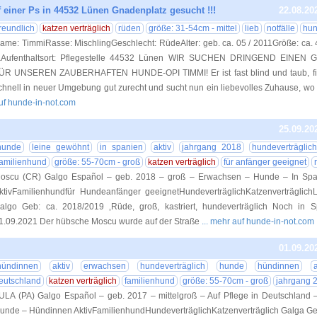
f einer Ps in 44532 Lünen Gnadenplatz gesucht !!!
22.08.20
freundlich
katzen verträglich
rüden
größe: 31-54cm - mittel
lieb
notfälle
hun
ame: TimmiRasse: MischlingGeschlecht: RüdeAlter: geb. ca. 05 / 2011Größe: ca. 4
aAufenthaltsort: Pflegestelle 44532 Lünen WIR SUCHEN DRINGEND EINEN
ÜR UNSEREN ZAUBERHAFTEN HUNDE-OPI TIMMI! Er ist fast blind und taub, fin
chnell in neuer Umgebung gut zurecht und sucht nun ein liebevolles Zuhause, wo 
uf hunde-in-not.com
25.09.20
hunde
leine gewöhnt
in spanien
aktiv
jahrgang 2018
hundeverträglich
familienhund
größe: 55-70cm - groß
katzen verträglich
für anfänger geeignet
oscu (CR) Galgo Español – geb. 2018 – groß – Erwachsen – Hunde – In Sp
ktivFamilienhundfür Hundeanfänger geeignetHundeverträglichKatzenverträglic
algo Geb: ca. 2018/2019 ‚Rüde, groß, kastriert, hundeverträglich Noch in S
1.09.2021 Der hübsche Moscu wurde auf der Straße
... mehr auf hunde-in-not.com
01.09.20
hündinnen
aktiv
erwachsen
hundeverträglich
hunde
hündinnen
eutschland
katzen verträglich
familienhund
größe: 55-70cm - groß
jahrgang 
ULA (PA) Galgo Español – geb. 2017 – mittelgroß – Auf Pflege in Deutschland
unde – Hündinnen AktivFamilienhundHundeverträglichKatzenverträglich Galga Ge