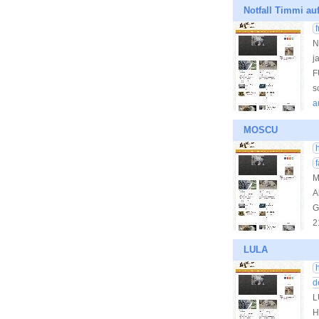
Notfall Timmi au
N
j
F
s
a
MOSCU
M
A
G
2
LULA
d
L
H