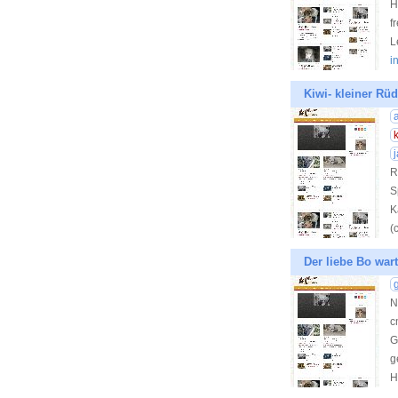
H
f
L
i
Kiwi- kleiner Rü
R
S
K
(
Der liebe Bo wart
N
c
G
g
H