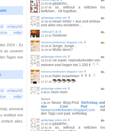
steffen-rupp.de
gääähhn...
22:45:58
so, without a rettchen ins
22:47:46
sein
bettchen... n8 together...
geldanlage-online.info
25 07:21:00
neuer motor + aus und einbau
22:36:44
und alles neu einstellen...
nd
entwurmt
chilihead77.de
54cm - mittel
Goldesel
21:23:42
tamaroszettelkasten.blogspot.com
März 2024 – Es
Junge, Junge...
20:29:29
Wofür denn?
20:29:58
it an unseren
zten Tagen von
geldanlage-online.info
na super, reperaturkosten von
19:20:00
meinem esel liegen bei 1.200 €
tamaroszettelkasten.blogspot.com
n
Hallo zusammen
13:18:40
17:17:16
25 10:40:00
geldanlage-online.info
und
entwurmt
moin moin
4:49:01
4cm - mittel
System
Neuer Blog-Post:
Vorfreitag und
1:48:29
das Cool Pad
auf
atz, erinnerst
tamaroszettelkasten.blogspot.com
mit
den Tags cool pad, vorfreitag
u wolltest von
geldanlage-online.info
einfach alles.
gääähhn...
21:20:33
so, without a rettchen ins
22:41:34