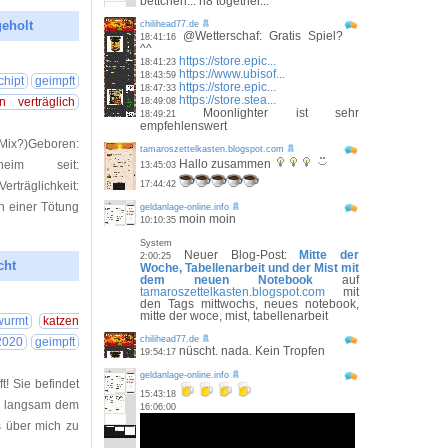
bettchen... n8 together...
geholt
chilihead77.de
@Wetterschaf: Gratis Spiel?
18:41:16
^^
23 17:05:47
https://store.epic...
18:41:23
https://www.ubisof...
18:43:59
chipt
geimpft
https://store.epic...
18:47:33
https://store.stea...
n verträglich
18:49:08
Moonlighter ist sehr
18:49:21
empfehlenswert
ix?)Geboren:
tamaroszettelkasten.blogspot.com
Hallo zusammen
erheim seit:
13:45:03
träglichkeit:
17:44:42
in einer Tötung
geldanlage-online.info
moin moin
10:10:35
System
Neuer Blog-Post:
Mitte der
2:00:25
cht
Woche, Tabellenarbeit und der Mist mit
dem neuen Notebook
auf
tamaroszettelkasten.blogspot.com
mit
24 10:08:23
den Tags mittwochs, neues notebook,
mitte der woce, mist, tabellenarbeit
wurmt
katzen
chilihead77.de
2020
geimpft
nüscht. nada. Kein Tropfen
19:54:17
geldanlage-online.info
t! Sie befindet
15:43:18
nz langsam dem
16:06:00
s über mich zu