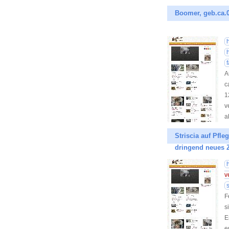
Boomer, geb.ca.0
A
c
1
v
a
Striscia auf Pfl
dringend neues 
v
F
s
E
e