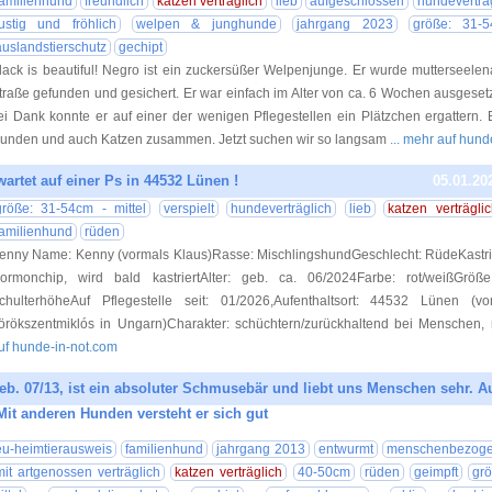
familienhund
freundlich
katzen verträglich
lieb
aufgeschlossen
hundeverträ
lustig und fröhlich
welpen & junghunde
jahrgang 2023
größe: 31-5
auslandstierschutz
gechipt
lack is beautiful! Negro ist ein zuckersüßer Welpenjunge. Er wurde mutterseelen
traße gefunden und gesichert. Er war einfach im Alter von ca. 6 Wochen ausgeset
ei Dank konnte er auf einer der wenigen Pflegestellen ein Plätzchen ergattern. E
unden und auch Katzen zusammen. Jetzt suchen wir so langsam
... mehr auf hun
artet auf einer Ps in 44532 Lünen !
05.01.20
größe: 31-54cm - mittel
verspielt
hundeverträglich
lieb
katzen verträgli
familienhund
rüden
enny Name: Kenny (vormals Klaus)Rasse: MischlingshundGeschlecht: RüdeKastrier
ormonchip, wird bald kastriertAlter: geb. ca. 06/2024Farbe: rot/weißGrö
chulterhöheAuf Pflegestelle seit: 01/2026,Aufenthaltsort: 44532 Lünen (vo
örökszentmiklós in Ungarn)Charakter: schüchtern/zurückhaltend bei Menschen,
uf hunde-in-not.com
eb. 07/13, ist ein absoluter Schmusebär und liebt uns Menschen sehr. A
 Mit anderen Hunden versteht er sich gut
14.01.20
eu-heimtierausweis
familienhund
jahrgang 2013
entwurmt
menschenbezog
mit artgenossen verträglich
katzen verträglich
40-50cm
rüden
geimpft
gr