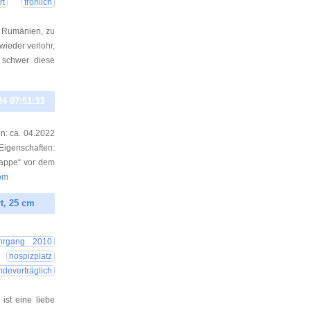
rt
fröhlich
n Rumänien, zu
wieder verlohr,
 schwer diese
24 07:51:33
en: ca. 04.2022
igenschaften:
lappe“ vor dem
com
rt, 25 cm
24 09:26:07
ahrgang 2010
hospizplatz
ndeverträglich
ist eine liebe