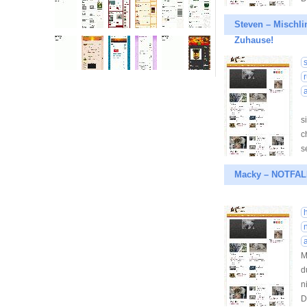
Steven – Mischli
Zuhause!
S
s
c
s
Macky – NOTFALL
n
M
d
n
D