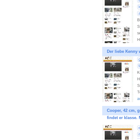
B
S
s
H
Der liebe Kenny w
K
H
S
T
a
Cooper, 42 cm, g
findet er klasse.