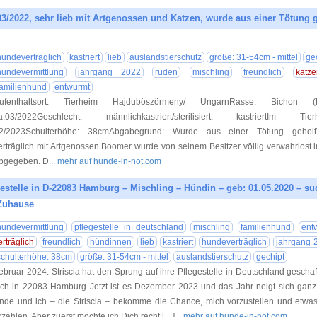
3/2022, sehr lieb mit Artgenossen und Katzen, wurde aus einer Tötung 
27.12.20
hundeverträglich
kastriert
lieb
auslandstierschutz
größe: 31-54cm - mittel
ge
hundevermittlung
jahrgang 2022
rüden
mischling
freundlich
katze
familienhund
entwurmt
ufenthaltsort: Tierheim Hajduböszörmeny/ UngarnRasse: Bichon (M
a.03/2022Geschlecht: männlichkastriert/sterilisiert: kastriertIm Ti
2/2023Schulterhöhe: 38cmAbgabegrund: Wurde aus einer Tötung geholtVer
erträglich mit Artgenossen Boomer wurde von seinem Besitzer völlig verwahrlost 
bgegeben. D
... mehr auf hunde-in-not.com
egestelle in D-22083 Hamburg – Mischling – Hündin – geb: 01.05.2020 – su
Zuhause
05.02.20
hundevermittlung
pflegestelle in deutschland
mischling
familienhund
ent
erträglich
freundlich
hündinnen
lieb
kastriert
hundeverträglich
jahrgang 
schulterhöhe: 38cm
größe: 31-54cm - mittel
auslandstierschutz
gechipt
ebruar 2024: Striscia hat den Sprung auf ihre Pflegestelle in Deutschland geschaff
ich in 22083 Hamburg Jetzt ist es Dezember 2023 und das Jahr neigt sich ga
nde und ich – die Striscia – bekomme die Chance, mich vorzustellen und etwa
rzählen. Aber zuerst möchte ich Dich recht […]
... mehr auf hunde-in-not.com