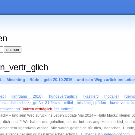
en
n_vertr_glich
 – Mischling – Rüde – geb: 20.10.2016 – und sein Weg zurück ins Lebe
04.03.20
ieb
jahrgang 2016
hundeverträglich
kastriert
notfälle
geimp
auslandstierschutz
größe: 31-54cm - mittel
mischling
rüden
hundevermittlu
familienhund
katzen verträglich
freundlich
acky – und sein Weg zurück ins Leben Update Mai 2024 – Hallo Macky, kleiner Sch
u dich noch? Wir haben uns getroffen, als du bei uns angekommen bist, und d
iemandem irgendwas wissen. Alle waren gefährlich für dich, Menschen, Hunde, 
as ist lange her und du hast inzwischen schon […]
... mehr auf hunde-in-not.com