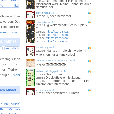
glich
geimpft
Bei uns kommt frühestens ab
19:15:41
Mitternacht was. Meine Tonne ist auch
4cm - mittel
ziemlich leer
steffen-rupp.de
ui, doch net vorbei...
alleine auf der
19:03:52
zt worden. Gott
chilihead77.de
@Wetterschaf: Gratis Spiel?
18:46:19
r lebt dort mit
^^
https://store.stea...
de-in-not.com
18:46:21
https://store.stea...
18:47:09
https://store.stea...
18:48:51
https://store.epic...
26 09:57:38
18:52:35
steffen-rupp.de
ch
freundlich
da zieht gleich wieder n
18:31:05
witterchen nur an uns vorbei
t: trägt einen
tamaroszettelkasten.blogspot.com
ße: ca. 45 cm
16:09:55
rher Tierheim
wetterschaf.blogspot.com
Nee, drüber
 neugie
... mehr
15:56:43
Druckluftsystem ist kaputt
15:56:52
Federung und türen
15:57:05
funktionieren nicht mehr
uch Kinder
steffen-rupp.de
aber bestimmt nur unten...
14:55:21
21 22:18:12
en
freundlich
öße: 31-54cm -