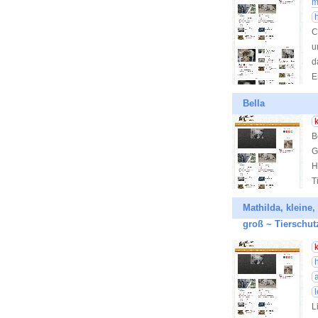
m
C
u
d
E
Bella
B
G
H
T
Mathilda, kleine,
groß ~ Tierschut
L