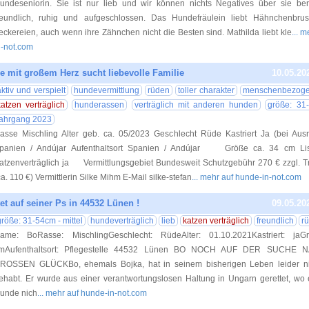
undeseniorin. Sie ist nur lieb und wir können nichts Negatives über sie beri
reundlich, ruhig und aufgeschlossen. Das Hundefräulein liebt Hähnchenbru
eckereien, auch wenn ihre Zähnchen nicht die Besten sind. Mathilda liebt kle
... 
n-not.com
de mit großem Herz sucht liebevolle Familie
10.05.20
aktiv und verspielt
hundevermittlung
rüden
toller charakter
menschenbezog
katzen verträglich
hunderassen
verträglich mit anderen hunden
größe: 31-
jahrgang 2023
asse Mischling Alter geb. ca. 05/2023 Geschlecht Rüde Kastriert Ja (bei Ausr
panien / Andújar Aufenthaltsort Spanien / Andújar Größe ca. 34 cm Li
atzenverträglich ja Vermittlungsgebiet Bundesweit Schutzgebühr 270 € zzgl. T
ca. 110 €) Vermittlerin Silke Mihm E-Mail silke-stefan
... mehr auf hunde-in-not.com
et auf seiner Ps in 44532 Lünen !
09.05.20
größe: 31-54cm - mittel
hundeverträglich
lieb
katzen verträglich
freundlich
r
ame: BoRasse: MischlingGeschlecht: RüdeAlter: 01.10.2021Kastriert: ja
mAufenthaltsort: Pflegestelle 44532 Lünen BO NOCH AUF DER SUCHE
ROSSEN GLÜCKBo, ehemals Bojka, hat in seinem bisherigen Leben leider nic
ehabt. Er wurde aus einer verantwortungslosen Haltung in Ungarn gerettet, wo
unde nich
... mehr auf hunde-in-not.com