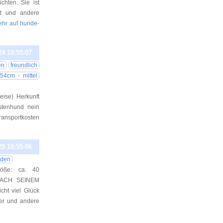
chten. Sie ist
st und andere
mehr auf hunde-
24 10:55:07
en
freundlich
54cm - mittel
eise) Herkunft
stenhund nein
ransportkosten
25 10:55:06
üden
Größe: ca. 40
 NACH SEINEM
ht viel Glück
 er und andere