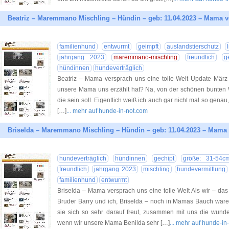
Beatriz – Maremmano Mischling – Hündin – geb: 11.04.2023 – Mama ve
familienhund
entwurmt
geimpft
auslandstierschutz
jahrgang 2023
maremmano-mischling
freundlich
g
hündinnen
hundeverträglich
Beatriz – Mama versprach uns eine tolle Welt Update März 
unsere Mama uns erzählt hat? Na, von der schönen bunten W
die sein soll. Eigentlich weiß ich auch gar nicht mal so genau,
[…]
... mehr auf hunde-in-not.com
Briselda – Maremmano Mischling – Hündin – geb: 11.04.2023 – Mama v
hundeverträglich
hündinnen
gechipt
größe: 31-54cm
freundlich
jahrgang 2023
mischling
hundevermittlung
familienhund
entwurmt
Briselda – Mama versprach uns eine tolle Welt Als wir – da
Bruder Barry und ich, Briselda – noch in Mamas Bauch ware
sie sich so sehr darauf freut, zusammen mit uns die wund
wenn wir unsere Mama Benilda sehr […]
... mehr auf hunde-in