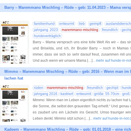
Barry – Maremmano Mischling – Rüde – geb: 11.04.2023 – Mama verspr
familienhund
entwurmt
lieb
geimpft
auslandstiersch
jahrgang 2023
maremmano-mischling
freundlich
gechi
hundeverträglich
Barry – Mama versprach uns eine tolle Welt Als wir – das s
und Briselda, und ich, ihr Bruder Barry – noch in Mamas
immer, dass sie sich so sehr darauf freut, zusammen mit un
Und auch wenn wir unsere Mama […]
... mehr auf hunde-in-no
Mimmo – Maremmano Mischling – Rüde – geb: 2016 – Wenn man im Le
lachen hat
rüden
maremmano-mischling
freundlich
gechipt
hunde
jahrgang 2016
kastriert
entwurmt
größe: 55-70cm - groß
Mimmo: Wenn man im Leben eigentlich nichts zu lachen hat Up
die Sonne, die selbst den grauesten Tag erhellt.“ Und gena
es zaubert uns ein Lächeln ins Gesicht. Umso trauriger wi
Leben denkt. Mimmo sitzt schon […]
... mehr auf hunde-in-not
Kadeem – Maremmano Mischling – Rüde – geb: 01.01.2018 – eine richt