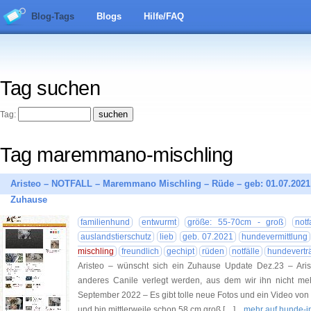
Blog-Tags
Blogs
Hilfe/FAQ
Tag suchen
Tag:
Tag maremmano-mischling
Aristeo – NOTFALL – Maremmano Mischling – Rüde – geb: 01.07.2021 –
Zuhause
familienhund
entwurmt
größe: 55-70cm - groß
notf
auslandstierschutz
lieb
geb. 07.2021
hundevermittlung
mischling
freundlich
gechipt
rüden
notfälle
hundevertr
Aristeo – wünscht sich ein Zuhause Update Dez.23 – Ariste
anderes Canile verlegt werden, aus dem wir ihn nicht mehr
September 2022 – Es gibt tolle neue Fotos und ein Video von
und bin mittlerweile schon 58 cm groß […]
... mehr auf hunde-