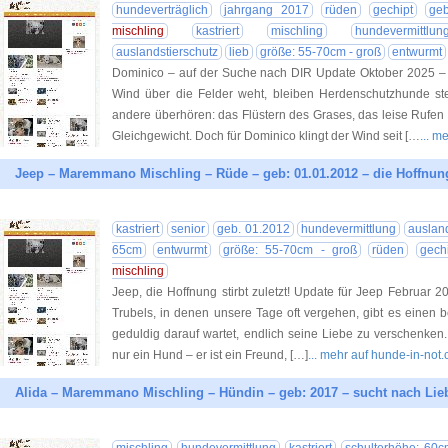
hundeverträglich
jahrgang 2017
rüden
gechipt
ge
mischling
kastriert
mischling
hundevermittlun
auslandstierschutz
lieb
größe: 55-70cm - groß
entwurmt
Dominico – auf der Suche nach DIR Update Oktober 2025
Wind über die Felder weht, bleiben Herdenschutzhunde st
andere überhören: das Flüstern des Grases, das leise Rufe
Gleichgewicht. Doch für Dominico klingt der Wind seit […
... m
Jeep – Maremmano Mischling – Rüde – geb: 01.01.2012 – die Hoffnung 
kastriert
senior
geb. 01.2012
hundevermittlung
ausland
65cm
entwurmt
größe: 55-70cm - groß
rüden
gech
mischling
Jeep, die Hoffnung stirbt zuletzt! Update für Jeep Februar 2
Trubels, in denen unsere Tage oft vergehen, gibt es einen 
geduldig darauf wartet, endlich seine Liebe zu verschenken.
nur ein Hund – er ist ein Freund, […]
... mehr auf hunde-in-not
Alida – Maremmano Mischling – Hündin – geb: 2017 – sucht nach Lie