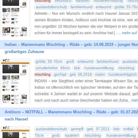
mischling
freundlich
kastriert
hundevermittlung
misch
auslandstierschutz
familienhund
entwurmt
größe: 55-70c
Admeto – Nur ein Wunsch: endlich nach Hause! Januar 202
seinen Brüdern Aristeo, Antiloco und Anchise ist eine, wie wir
von ungefähr 10 Wochen kamen die vier Welpen in ein großes
schien für immer besiegelt zu sein. Anchise hat […
... mehr au
Indian – Maremmano Mischling – Rüde – geb: 14.08.2019 – junger H
großartiges Zuhause
größe: 55-70cm - groß
entwurmt
familienhund
auslandst
schulterhöhe: 68cm
lieb
hundevermittlung
mischling
mischling
gechipt
geb. 08.2019
rüden
hundeverträglich
INDIAN – wie Siegfried unter einer Tarnkappe Wissen Sie, wa
Indian ist offensichtlich ein typischer Vertreter, auf den der T
schreibe 4 Jahren wartet er auf unserer Website darauf, g
nach und nach auch seine Geschwister haben ein Zuha
... me
Antiloco – NOTFALL – Maremmano Mischling – Rüde – geb: 01.07.202
nach Hause!
auslandstierschutz
geimpft
geb. 07.2021
lieb
notfall
70cm - groß
kastriert
mischling
hundevermittlung