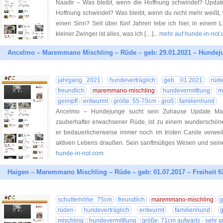
Naadir – Was bleibt, wenn die Hoffnung schwindet? Updat
Hoffnung schwindet? Was bleibt, wenn du nicht mehr weißt, 
einen Sinn? Seit über fünf Jahren lebe ich hier, in einem
kleiner Zwinger ist alles, was ich […]
... mehr auf hunde-in-not
Ancelmo – Maremmano Mischling – Rüde – geb: 29.01.2021 – Hundeju
jahrgang 2021
hundeverträglich
geb. 01.2021
rüd
freundlich
maremmano-mischling
hundevermittlung
m
geimpft
entwurmt
größe: 55-70cm - groß
familienhund
Ancelmo – Hundejunge sucht sein Zuhause Update Ma
zauberhafter erwachsener Rüde, ist zu einem wundersch
er bedauerlicherweise immer noch im tristen Canile verwei
aktiven Lebens draußen. Sein sanftmütiges Wesen und sei
hunde-in-not.com
Haigen – Maremmano Mischling – Rüde – geb: 01.07.2017 – Freiheit f
schulterhöhe: 75cm
freundlich
maremmano-mischling
g
rüden
hundeverträglich
entwurmt
familienhund
g
mischling
hundevermittlung
größe: 71cm aufwärts - sehr g