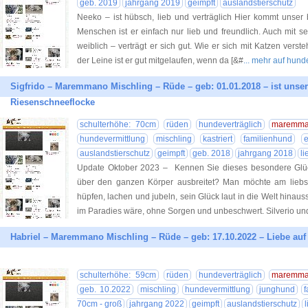
geb. 2019
jahrgang 2019
geimpft
auslandstierschutz
Neeko – ist hübsch, lieb und verträglich Hier kommt unser 
Menschen ist er einfach nur lieb und freundlich. Auch mit
weiblich – verträgt er sich gut. Wie er sich mit Katzen verste
der Leine ist er gut mitgelaufen, wenn da [&#
... mehr auf hund
Sigfrido – Maremmano Mischling – Rüde – geb: 01.01.2018 – ist unser
Riesenschneeflocke
schulterhöhe: 70cm
rüden
hundeverträglich
maremma
hundevermittlung
mischling
kastriert
familienhund
e
auslandstierschutz
geimpft
geb. 2018
jahrgang 2018
li
Update Oktober 2023 – Kennen Sie dieses besondere Glück
über den ganzen Körper ausbreitet? Man möchte am liebs
hüpfen, lachen und jubeln, sein Glück laut in die Welt hinauss
im Paradies wäre, ohne Sorgen und unbeschwert. Silverio und
Habriel – Maremmano Mischling – Rüde – geb: 17.10.2022 – Liebe auf 
schulterhöhe: 59cm
rüden
hundeverträglich
maremma
geb. 10.2022
mischling
hundevermittlung
junghund
70cm - groß
jahrgang 2022
geimpft
auslandstierschutz
l