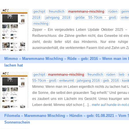
gechipt
freundlich
maremmano-mischling
rüden
geim
2018
jahrgang 2018
größe: 55-70cm - groß
entw
mischling
Zipper – Ein vergeudetes Leben Update Oktober 2025 – 
Reißverschluss: die Zähne greifen nicht, das Gewebe ist ei
zieht, desto tiefer sitzt das Hindernis. Nur eine ruhig
auseinanderhält, die verklemmten Fasern löst und Zahn um 
Mimmo – Maremmano Mischling – Rüde – geb: 2016 – Wenn man im Le
lachen hat
gechipt
maremmano-mischling
freundlich
rüden
lieb
55-70cm - groß
entwurmt
jahrgang 2016
geb. 2016
kastr
Mimmo: Wenn man im Leben eigentlich nichts zu lachen hat Up
die Sonne, die selbst den grauesten Tag erhellt.“ Und gena
es zaubert uns ein Lächeln ins Gesicht. Umso trauriger wi
Leben denkt. Mimmo sitzt schon […]
... mehr auf hunde-in-not
Filomela – Maremmano Mischling – Hündin – geb: 01.08.2021 – Vom 
Sonnenschein