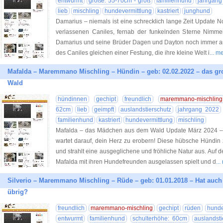
entwurmt
größe: 55-70cm - groß
familienhund
jahrgang
lieb
mischling
hundevermittlung
kastriert
junghund
Damarius – niemals ist eine schrecklich lange Zeit Update 
verlassenen Caniles, fernab der funkelnden Sterne Nimme
Damarius und seine Brüder Dagen und Dayton noch immer a
des Caniles gleichen einer Festung, die ihre kleine Welt i
... 
Mafalda – Maremmano Mischling – Hündin – geb: 02.02.2022 – das g
Wald
hündinnen
gechipt
freundlich
maremmano-mischling
62cm
lieb
geimpft
auslandstierschutz
jahrgang 2022
familienhund
kastriert
hundevermittlung
mischling
Mafalda – das Mädchen aus dem Wald Update März 2024 – L
wartet darauf, dein Herz zu erobern! Diese hübsche Hündin 
und strahlt eine ausgeglichene und fröhliche Natur aus. Auf 
Mafalda mit ihren Hundefreunden ausgelassen spielt und d
..
Silverio – Maremmano Mischling – Rüde – geb: 01.01.2018 – Hat auch
übrig?
freundlich
maremmano-mischling
gechipt
rüden
hunde
entwurmt
familienhund
schulterhöhe: 60cm
auslandsti