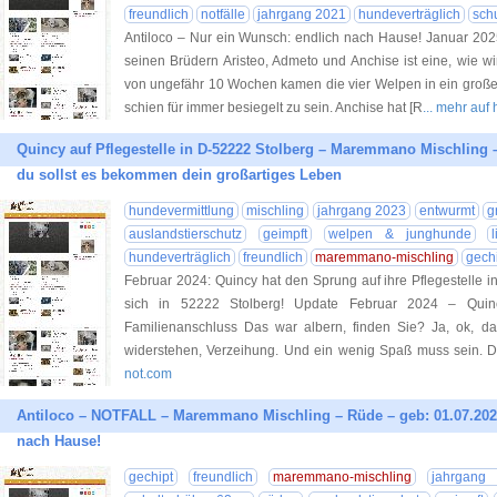
freundlich
notfälle
jahrgang 2021
hundeverträglich
sch
Antiloco – Nur ein Wunsch: endlich nach Hause! Januar 202
seinen Brüdern Aristeo, Admeto und Anchise ist eine, wie wir
von ungefähr 10 Wochen kamen die vier Welpen in ein großes
schien für immer besiegelt zu sein. Anchise hat [R
... mehr auf
Quincy auf Pflegestelle in D-52222 Stolberg – Maremmano Mischling –
du sollst es bekommen dein großartiges Leben
hundevermittlung
mischling
jahrgang 2023
entwurmt
g
auslandstierschutz
geimpft
welpen & junghunde
hundeverträglich
freundlich
maremmano-mischling
gech
Februar 2024: Quincy hat den Sprung auf ihre Pflegestelle in
sich in 52222 Stolberg! Update Februar 2024 – Quinc
Familienanschluss Das war albern, finden Sie? Ja, ok, d
widerstehen, Verzeihung. Und ein wenig Spaß muss sein. 
not.com
Antiloco – NOTFALL – Maremmano Mischling – Rüde – geb: 01.07.202
nach Hause!
gechipt
freundlich
maremmano-mischling
jahrgang