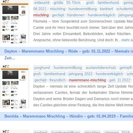
entwurmt
größe: 55-70cm - groß
familienhund
geimp
08.2021
mischling
hundevermittlung
kastriert
schulterh
mischling
gechipt
hündinnen
hundeverträglich
jahrgan
Filomela – Vom Sorgenkind zum Sonnenschein Update Mai 2
Canile und ihr Herz leuchtet noch immer. Seit über drei Jahren
Drei Jahre voller Einsamkeit, Betonböden, kalten Nächte
Ansprache, ohne liebevolle Berührung. Und doch: Ih
... mehr 
Dayton – Maremmano Mischling – Rüde – geb: 01.11.2022 – Niemals is
Zeit…
junghund
hundevermittlung
auslandstierschutz
geimpft
groß
familienhund
jahrgang 2022
hundeverträglich
sch
gechipt
freundlich
maremmano-mischling
geb. 11.2022
Dayton – niemals ist eine schrecklich lange Zeit Update N
verlassenen Caniles, fernab der funkelnden Sterne Nimme
Dayton und seine Brüder Dagen und Damarius noch immer a
des Caniles gleichen einer Festung, die ihre kleine Welt imme
Benilda – Maremmano Mischling – Hündin – geb: 01.04.2019 – Familien
kastriert
hundevermittlung
mischling
jahrgang 2019