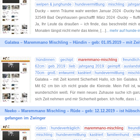
welpen & junghunde
hundevermittlung
mischling
jahrga
Ducky – wenn Träume wahr werden Januar 2024 -Ducky hat d
32549 Bad Oeynhausen​ geschafft! März 2024 -Ducky – fluffi
Ja, Ihr Leute da draußen – ich finde, das beschreibt mich ei
Monaten längst nicht mehr das kleine, […]
... mehr auf hunde-
Galatea – Maremmano Mischling – Hündin – geb: 01.05.2019 – mit Zei
hündinnen
gechipt
maremmano-mischling
freundlich
62cm
geb. 2019
lieb
jahrgang 2019
geimpft
auslandst
70cm - groß
entwurmt
kastriert
hundevermittlung
mischl
Galatea – mit Zeit kommt Sicherheit Hallo, ich bin Galate
Mit 62 cm bin ich nicht grade die Kleinste. Mein Fell ist,
wunderschön weiß. Für mein neues Zuhause suche ich ganz 
sich Zeit nehmen und mir Sicherheit geben. Ich hoffe, dass i
..
Neeko – Maremmano Mischling – Rüde – geb: 12.12.2019 – ist hübsch, 
gefangen im Zwinger
rüden
hundeverträglich
maremmano-mischling
freundl
mischling
hundevermittlung
kastriert
familienhund
ent