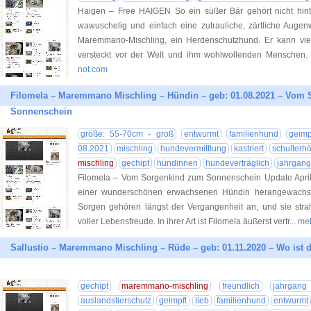
Haigen – Free HAIGEN So ein süßer Bär gehört nicht hinte
wawuschelig und einfach eine zutrauliche, zärtliche Augenw
Maremmano-Mischling, ein Herdenschutzhund. Er kann viel 
versteckt vor der Welt und ihm wohlwollenden Menschen. 
not.com
Filomela – Maremmano Mischling – Hündin – geb: 01.08.2021 – Vom 
Sonnenschein
größe: 55-70cm - groß
entwurmt
familienhund
geimp
08.2021
mischling
hundevermittlung
kastriert
schulterh
mischling
gechipt
hündinnen
hundeverträglich
jahrgan
Filomela – Vom Sorgenkind zum Sonnenschein Update April 2
einer wunderschönen erwachsenen Hündin herangewachsen
Sorgen gehören längst der Vergangenheit an, und sie strah
voller Lebensfreude. In ihrer Art ist Filomela äußerst vertr
... m
Sallustio – Maremmano Mischling – Rüde – geb: 01.11.2020 – Wo ist d
gechipt
maremmano-mischling
freundlich
jahrgang
auslandstierschutz
geimpft
lieb
familienhund
entwurmt