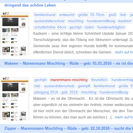
dringend das schöne Leben
familienhund
entwurmt
größe: 55-70cm - groß
lieb
j
auslandstierschutz
mischling
hundevermittlung
kastriert
schulterhöhe: 64cm
gechipt
rüden
hundeverträglich
Kadeem – eine richtige kleine Schönheit Update Januar 2023
Tierschutzgesetz, das die Tötung von Streunern untersagt. 
Gemeinde (was ihre eigenen Hunde betrifft) ihr kommunal
öffentlichen Dienst üblich, schreiben die Gemein
... mehr auf 
Makeen – Maremmano Mischling – Rüde – geb: 01.01.2016 – es ist d
gechipt
maremmano-mischling
freundlich
hundeverträg
lieb
auslandstierschutz
geimpft
familienhund
größe: 5
jahrgang 2016
geb. 2016
mischling
hundevermittlung
Makeen – es ist die Ohnmacht… Es ist die Ohnmacht, die un
aber eigentlich ist sie vielmehr der Antrieb, immer weiterz
ist hier nicht von der Ohnmacht der Menschen, die den Tier
führen zu können, das man auch als solches […]
... mehr auf 
Zipper – Maremmano Mischling – Rüde – geb: 22.10.2018 – sucht die 