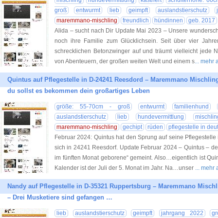
mischling
hundevermittlung
kastriert
schulterhöhe: 60c
groß
entwurmt
lieb
geimpft
auslandstierschutz
maremmano-mischling
freundlich
hündinnen
geb. 2017
Alida – sucht nach Dir Update Mai 2023 – Unsere wundersch
noch ihre Familie zum Glücklichsein. Seit über vier Jahr
schrecklichen Betonzwinger auf und träumt vielleicht jede
von Abenteuern, der großen weiten Welt und einem s
... mehr
Quintus auf Pflegestelle in D-24241 Reesdord – Maremmano Mischling
du sollst es bekommen dein großartiges Leben
größe: 55-70cm - groß
entwurmt
familienhund
auslandstierschutz
lieb
hundevermittlung
mischlin
maremmano-mischling
gechipt
rüden
pflegestelle in de
Februar 2024: Quintus hat den Sprung auf seine Pflegestelle 
sich in 24241 Reesdorf. Update Februar 2024 – Quintus – der
im fünften Monat geborene“ gemeint. Also…eigentlich ist Quin
Kalender ist der Juli der 5. Monat im Jahr. Na…unser
... mehr
Nandy auf Pflegestelle in D-35321 Ruppertsburg – Maremmano Mischli
– Drei Musketiere sind gefangen …
lieb
auslandstierschutz
geimpft
jahrgang 2022
g