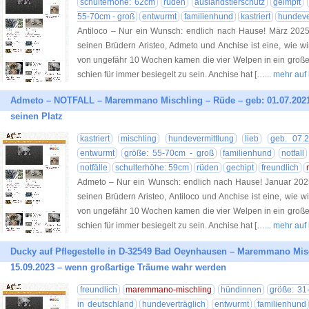
schulterhöhe: 62cm
rüden
auslandstierschutz
geimpft
55-70cm - groß
entwurmt
familienhund
kastriert
hundeve
Antiloco – Nur ein Wunsch: endlich nach Hause! März 2025
seinen Brüdern Aristeo, Admeto und Anchise ist eine, wie wir
von ungefähr 10 Wochen kamen die vier Welpen in ein großes
schien für immer besiegelt zu sein. Anchise hat […
... mehr au
Admeto – NOTFALL – Maremmano Mischling – Rüde – geb: 01.07.2021
seinen Platz
kastriert
mischling
hundevermittlung
lieb
geb. 07.
entwurmt
größe: 55-70cm - groß
familienhund
notfall
notfälle
schulterhöhe: 59cm
rüden
gechipt
freundlich
Admeto – Nur ein Wunsch: endlich nach Hause! Januar 202
seinen Brüdern Aristeo, Antiloco und Anchise ist eine, wie wir
von ungefähr 10 Wochen kamen die vier Welpen in ein großes
schien für immer besiegelt zu sein. Anchise hat […
... mehr au
Ducky auf Pflegestelle in D-32549 Bad Oeynhausen​ – Maremmano Mis
15.09.2023 – wenn großartige Träume wahr werden
freundlich
maremmano-mischling
hündinnen
größe: 31-
in deutschland
hundeverträglich
entwurmt
familienhund