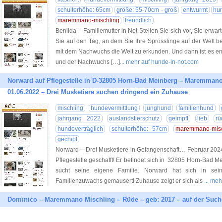
schulterhöhe: 65cm
größe: 55-70cm - groß
entwurmt
hun
maremmano-mischling
freundlich
Benilda – Familiemutter in Not Stellen Sie sich vor, Sie erw
Sie auf den Tag, an dem Sie Ihre Sprösslinge auf der Welt 
mit dem Nachwuchs die Welt zu erkunden. Und dann ist es endli
und der Nachwuchs […]
... mehr auf hunde-in-not.com
Norward auf Pflegestelle in D-32805 Horn-Bad Meinberg – Maremmano
01.06.2022 – Drei Musketiere suchen dringend ein Zuhause
mischling
hundevermittlung
junghund
familienhund
jahrgang 2022
auslandstierschutz
geimpft
lieb
rü
hundeverträglich
schulterhöhe: 57cm
maremmano-misc
gechipt
Norward – Drei Musketiere in Gefangenschaft… Februar 2024
Pflegestelle geschafft! Er befindet sich in 32805 Horn-Bad 
sucht seine eigene Familie. Norward hat sich in sein
Familienzuwachs gemausert! Zuhause zeigt er sich als
... me
Dominico – Maremmano Mischling – Rüde – geb: 2017 – auf der Such