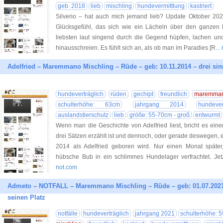
geb. 2018
lieb
mischling
hundevermittlung
kastriert
Silverio – hat auch mich jemand lieb? Update Oktober 2
Glücksgefühl, das sich wie ein Lächeln über den ganzen
liebsten laut singend durch die Gegend hüpfen, lachen und 
hinausschreien. Es fühlt sich an, als ob man im Paradies [R
..
Adelfried – Maremmano Mischling – Rüde – geb: 10.11.2014 – drei si
hundeverträglich
rüden
gechipt
freundlich
maremman
schulterhöhe: 63cm
jahrgang 2014
hundever
auslandstierschutz
lieb
größe: 55-70cm - groß
entwurmt
Wenn man die Geschichte von Adelfried liest, bricht es ein
drei Sätzen erzählt ist und dennoch, oder gerade deswegen,
2014 als Adelfried geboren wird. Nur einen Monat später
hübsche Bub in ein schlimmes Hundelager verfrachtet. Jetz
not.com
Admeto – NOTFALL – Maremmano Mischling – Rüde – geb: 01.07.2021
seinen Platz
notfälle
hundeverträglich
jahrgang 2021
schulterhöhe: 