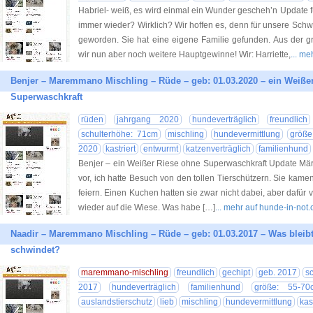
Habriel- weiß, es wird einmal ein Wunder gescheh’n Update 
immer wieder? Wirklich? Wir hoffen es, denn für unsere Schwe
geworden. Sie hat eine eigene Familie gefunden. Aus der g
wir nun aber noch weitere Hauptgewinne! Wir: Harriette,
... m
Benjer – Maremmano Mischling – Rüde – geb: 01.03.2020 – ein Weißer
Superwaschkraft
rüden
jahrgang 2020
hundeverträglich
freundlich
schulterhöhe: 71cm
mischling
hundevermittlung
größe
2020
kastriert
entwurmt
katzenverträglich
familienhund
Benjer – ein Weißer Riese ohne Superwaschkraft Update März 
vor, ich hatte Besuch von den tollen Tierschützern. Sie kame
feiern. Einen Kuchen hatten sie zwar nicht dabei, aber dafür v
wieder auf die Wiese. Was habe […]
... mehr auf hunde-in-not
Naadir – Maremmano Mischling – Rüde – geb: 01.03.2017 – Was bleib
schwindet?
maremmano-mischling
freundlich
gechipt
geb. 2017
s
2017
hundeverträglich
familienhund
größe: 55-7
auslandstierschutz
lieb
mischling
hundevermittlung
kas