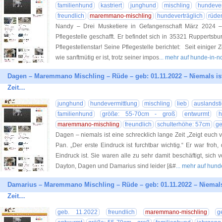
familienhund
kastriert
junghund
mischling
hundever
freundlich
maremmano-mischling
hundeverträglich
rüde
Nandy – Drei Musketiere in Gefangenschaft März 2024 
Pflegestelle geschafft. Er befindet sich in 35321 Ruppertsbu
Pflegestellenstar! Seine Pflegestelle berichtet: Seit einiger Z
wie sanftmütig er ist, trotz seiner impos
... mehr auf hunde-in-n
Dagen – Maremmano Mischling – Rüde – geb: 01.11.2022 – Niemals ist
Zeit…
junghund
hundevermittlung
mischling
lieb
auslandsti
familienhund
größe: 55-70cm - groß
entwurmt
h
maremmano-mischling
freundlich
schulterhöhe: 57cm
ge
Dagen – niemals ist eine schrecklich lange Zeit „Zeigt euch 
Pan. „Der erste Eindruck ist furchtbar wichtig.“ Er war froh
Eindruck ist. Sie waren alle zu sehr damit beschäftigt, sich v
Dayton, Dagen und Damarius sind leider [&#
... mehr auf hun
Damarius – Maremmano Mischling – Rüde – geb: 01.11.2022 – Niemals 
Zeit…
geb. 11.2022
freundlich
maremmano-mischling
g