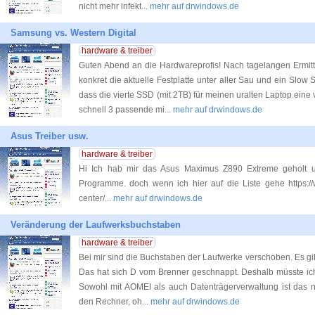
nicht mehr infekt
... mehr auf drwindows.de
Samsung vs. Western Digital
hardware & treiber
Guten Abend an die Hardwareprofis! Nach tagelangen Ermitt
konkret die aktuelle Festplatte unter aller Sau und ein Slow S
dass die vierte SSD (mit 2TB) für meinen uralten Laptop eine v
schnell 3 passende mi
... mehr auf drwindows.de
Asus Treiber usw.
hardware & treiber
Hi Ich hab mir das Asus Maximus Z890 Extreme geholt u
Programme. doch wenn ich hier auf die Liste gehe https:/
center/
... mehr auf drwindows.de
Veränderung der Laufwerksbuchstaben
hardware & treiber
Bei mir sind die Buchstaben der Laufwerke verschoben. Es gibt
Das hat sich D vom Brenner geschnappt. Deshalb müsste ic
Sowohl mit AOMEI als auch Datenträgerverwaltung ist das n
den Rechner, oh
... mehr auf drwindows.de