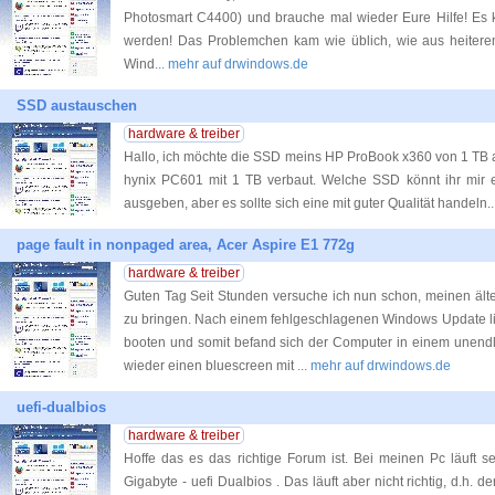
Photosmart C4400) und brauche mal wieder Eure Hilfe! Es
werden! Das Problemchen kam wie üblich, wie aus heiterem
Wind
... mehr auf drwindows.de
SSD austauschen
hardware & treiber
Hallo, ich möchte die SSD meins HP ProBook x360 von 1 TB auf
hynix PC601 mit 1 TB verbaut. Welche SSD könnt ihr mir e
ausgeben, aber es sollte sich eine mit guter Qualität handeln.
page fault in nonpaged area, Acer Aspire E1 772g
hardware & treiber
Guten Tag Seit Stunden versuche ich nun schon, meinen ält
zu bringen. Nach einem fehlgeschlagenen Windows Update lie
booten und somit befand sich der Computer in einem unendl
wieder einen bluescreen mit
... mehr auf drwindows.de
uefi-dualbios
hardware & treiber
Hoffe das es das richtige Forum ist. Bei meinen Pc läuft 
Gigabyte - uefi Dualbios . Das läuft aber nicht richtig, d.h. 