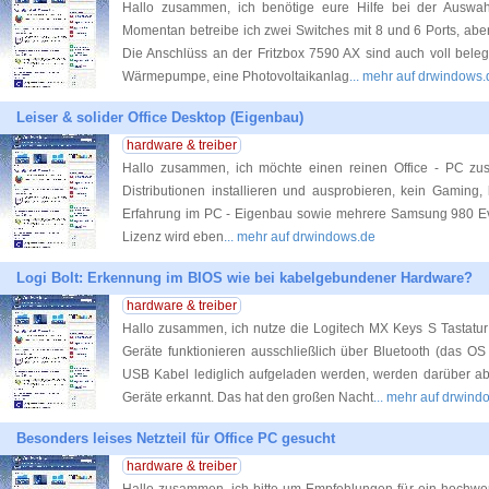
Hallo zusammen, ich benötige eure Hilfe bei der Auswa
Momentan betreibe ich zwei Switches mit 8 und 6 Ports, aber 
Die Anschlüss an der Fritzbox 7590 AX sind auch voll belegt
Wärmepumpe, eine Photovoltaikanlag
... mehr auf drwindows.
Leiser & solider Office Desktop (Eigenbau)
hardware & treiber
Hallo zusammen, ich möchte einen reinen Office - PC zus
Distributionen installieren und ausprobieren, kein Gaming,
Erfahrung im PC - Eigenbau sowie mehrere Samsung 980 E
Lizenz wird eben
... mehr auf drwindows.de
Logi Bolt: Erkennung im BIOS wie bei kabelgebundener Hardware?
hardware & treiber
Hallo zusammen, ich nutze die Logitech MX Keys S Tastatu
Geräte funktionieren ausschließlich über Bluetooth (das O
USB Kabel lediglich aufgeladen werden, werden darüber ab
Geräte erkannt. Das hat den großen Nacht
... mehr auf drwind
Besonders leises Netzteil für Office PC gesucht
hardware & treiber