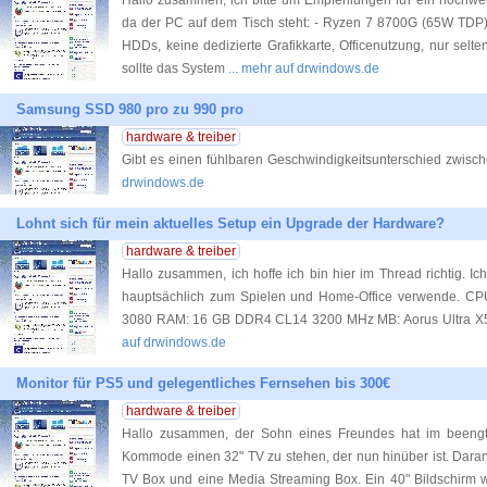
Hallo zusammen, ich bitte um Empfehlungen für ein hochwert
da der PC auf dem Tisch steht: - Ryzen 7 8700G (65W TDP
HDDs, keine dedizierte Grafikkarte, Officenutzung, nur selten
sollte das System
... mehr auf drwindows.de
Samsung SSD 980 pro zu 990 pro
hardware & treiber
Gibt es einen fühlbaren Geschwindigkeitsunterschied zwisch
drwindows.de
Lohnt sich für mein aktuelles Setup ein Upgrade der Hardware?
hardware & treiber
Hallo zusammen, ich hoffe ich bin hier im Thread richtig. I
hauptsächlich zum Spielen und Home-Office verwende. C
3080 RAM: 16 GB DDR4 CL14 3200 MHz MB: Aorus Ultra X57
auf drwindows.de
Monitor für PS5 und gelegentliches Fernsehen bis 300€
hardware & treiber
Hallo zusammen, der Sohn eines Freundes hat im beengt
Kommode einen 32" TV zu stehen, der nun hinüber ist. Daran
TV Box und eine Media Streaming Box. Ein 40" Bildschirm w