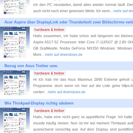
ich den PC neustarten, damit alles wieder normal läuft. De
auch nicht nach einer gewissen Weile. Ich verm
... mehr auf d
Acer Aspire über DisplayLink oder Thunderbolt zwei Bildschirme ver
hardware & treiber
Hallo zusammen, ich habe schon seit längerem ein kleine
Aspire A517-52 Prozessor: Intel Core i7-1165G7 @ 2,80 GH
GB Grafikkarte: Nvidia GeForce MX350 Windows: Windows
Moni
... mehr auf drwindows.de
Bezug von Asus Treiber usw.
hardware & treiber
Hi Ich hab mir das Asus Maximus Z890 Extreme geholt u
Programme. doch wenn ich hier auf die Liste gehe https:/
center/
... mehr auf drwindows.de
Wie Thinkpad-Display richtig säubern
hardware & treiber
Hallo, habe eine nicht ganz so appetitliche Frage: Ich hatte
musste häufig niesen. Nun ist mir bei meinem Thinkpad aufg
ausreichend vorsichtig war. Auf dem Display sind punktför