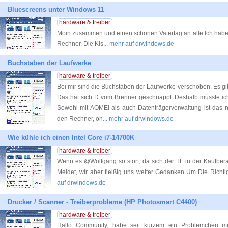
Bluescreens unter Windows 11
hardware & treiber
Moin zusammen und einen schönen Vatertag an alle Ich habe
Rechner. Die Kis
... mehr auf drwindows.de
Buchstaben der Laufwerke
hardware & treiber
Bei mir sind die Buchstaben der Laufwerke verschoben. Es gibt
Das hat sich D vom Brenner geschnappt. Deshalb müsste ic
Sowohl mit AOMEI als auch Datenträgerverwaltung ist das n
den Rechner, oh
... mehr auf drwindows.de
Wie kühle ich einen Intel Core i7-14700K
hardware & treiber
Wenn es @Wolfgang so stört, da sich der TE in der Kaufber
Meldet, wir aber fleißig uns weiter Gedanken Um Die Richt
auf drwindows.de
Drucker / Scanner - Treiberprobleme (HP Photosmart C4400)
hardware & treiber
Hallo Community, habe seit kurzem ein Problemchen m