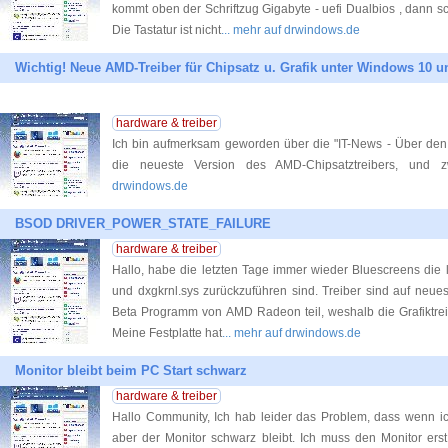
kommt oben der Schriftzug Gigabyte - uefi Dualbios , dann sc
Die Tastatur ist nicht
... mehr auf drwindows.de
Wichtig! Neue AMD-Treiber für Chipsatz u. Grafik unter Windows 10 un
hardware & treiber
Ich bin aufmerksam geworden über die "IT-News - Über den 
die neueste Version des AMD-Chipsatztreibers, und z
drwindows.de
BSOD DRIVER_POWER_STATE_FAILURE
hardware & treiber
Hallo, habe die letzten Tage immer wieder Bluescreens die 
und dxgkrnl.sys zurückzuführen sind. Treiber sind auf neue
Beta Programm von AMD Radeon teil, weshalb die Grafiktrei
Meine Festplatte hat
... mehr auf drwindows.de
Monitor bleibt beim PC Start schwarz
hardware & treiber
Hallo Community, Ich hab leider das Problem, dass wenn i
aber der Monitor schwarz bleibt. Ich muss den Monitor erst