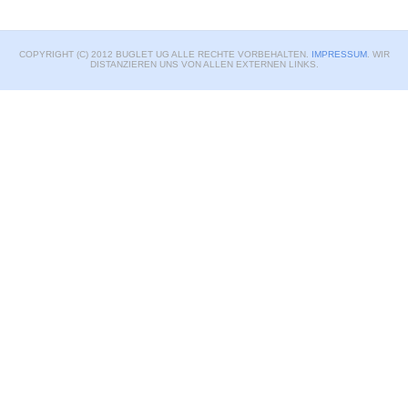
COPYRIGHT (C) 2012 BUGLET UG ALLE RECHTE VORBEHALTEN.
IMPRESSUM
. WIR
DISTANZIEREN UNS VON ALLEN EXTERNEN LINKS.