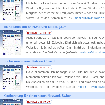
Ich bitte um Hilfe beim meinem Sony Vaio AiO Tablet! Das
Windows 8 gekauft und lief bis Ende 2025 mit Windows 10
Morgens berichtet meine Frau, dass immer wieder ein Blues
startet. Da ich das Problem nicht lös
... mehr auf drwindows.de
Mainboards abit an-m2hd und asrock g31m
hardware & treiber
Aktuell benutze ich das Mainboard von asrock mit 4 GB RAM
unter Windows 8.1. Zeitweise fährt sich Windows fest, insb
Websites mit Scriptfiles treffen: Dann kratzt es minutenlang a
ausgelastet. Der TaskManager (sofern ic
... mehr auf drwindow
Suche einen neuen Netzwerk Switch
hardware & treiber
Hallo zusammen, ich benötige eure Hilfe bei der Auswa
Momentan betreibe ich zwei Switches mit 8 und 6 Ports, aber 
Die Anschlüss an der Fritzbox 7590 AX sind auch voll belegt
Wärmepumpe, eine Photovoltaikanlag
... mehr auf drwindows.
Kaufberatung für einen neuen Netzwerk Switch
hardware & treiber