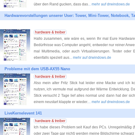
über den Rand gucken, dass das
... mehr auf drwindows.de
Hardwarevorstellungen unserer User: Tower, Mini-Tower, Notebook, T
hardware & treiber
Hallo zusammen, wie wäre es, wenn Ihr mal Eure Hardware m
Bedürfnisse was Computer angeht, entweder nur reiner Anwen
mal Multimedia, oder auch Virtualisierungen. Tester oder
ebenfalls speziell aus
... mehr auf drwindows.de
Probleme mit dem USB-AX55 Nano
hardware & treiber
Also mein alter Fritz Stick hat leider eine Macke und ich ko
nutzen, ich vermute mal aufgrund der Wärme Entwicklung. Da
Stick versucht 2 Tage lief alles normal und dann hat der si
einem neustart klappte er wieder.
... mehr auf drwindows.de
LiveKernelevent 141
hardware & treiber
Ich habe dieses Problem seit Kauf des PCs. Unregelmäßig
oder zwei Tage gar nicht) werden meine Bildschirme schwarz 