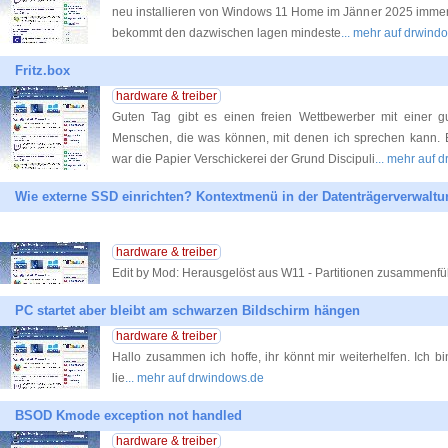
neu installieren von Windows 11 Home im Jänner 2025 immer 
bekommt den dazwischen lagen mindeste
... mehr auf drwind
Fritz.box
hardware & treiber
Guten Tag gibt es einen freien Wettbewerber mit einer gu
Menschen, die was können, mit denen ich sprechen kann. Eh
war die Papier Verschickerei der Grund Discipuli
... mehr auf 
Wie externe SSD einrichten? Kontextmenü in der Datenträgerverwaltung
hardware & treiber
Edit by Mod: Herausgelöst aus W11 - Partitionen zusammenf
PC startet aber bleibt am schwarzen Bildschirm hängen
hardware & treiber
Hallo zusammen ich hoffe, ihr könnt mir weiterhelfen. Ich 
lie
... mehr auf drwindows.de
BSOD Kmode exception not handled
hardware & treiber