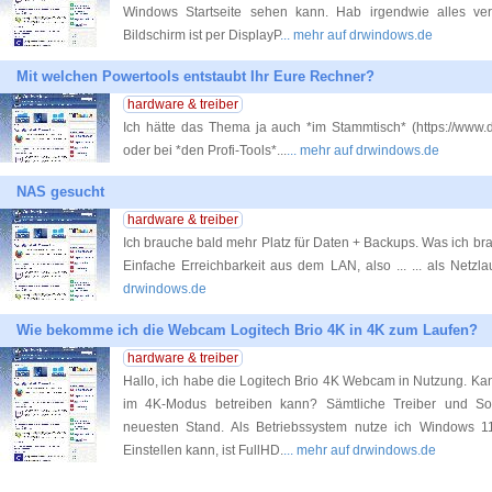
Windows Startseite sehen kann. Hab irgendwie alles vers
Bildschirm ist per DisplayP
... mehr auf drwindows.de
Mit welchen Powertools entstaubt Ihr Eure Rechner?
hardware & treiber
Ich hätte das Thema ja auch *im Stammtisch* (https://www.d
oder bei *den Profi-Tools*...
... mehr auf drwindows.de
NAS gesucht
hardware & treiber
Ich brauche bald mehr Platz für Daten + Backups. Was ich bra
Einfache Erreichbarkeit aus dem LAN, also ... ... als Netz
drwindows.de
Wie bekomme ich die Webcam Logitech Brio 4K in 4K zum Laufen?
hardware & treiber
Hallo, ich habe die Logitech Brio 4K Webcam in Nutzung. Kan
im 4K-Modus betreiben kann? Sämtliche Treiber und S
neuesten Stand. Als Betriebssystem nutze ich Windows 11
Einstellen kann, ist FullHD.
... mehr auf drwindows.de