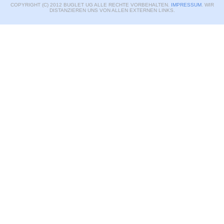
COPYRIGHT (C) 2012 BUGLET UG ALLE RECHTE VORBEHALTEN.
IMPRESSUM
. WIR
DISTANZIEREN UNS VON ALLEN EXTERNEN LINKS.