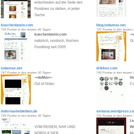
entschieden auf die Seite des
Positiven zu stellen, in jeder
Sache.
kuechenlatein.com
blog.todamax.net
754 Punkte in den letzten 30 Tagen
747 Punkte in den letzten
kuechenlatein.com
-=
natürlich, nordisch, frisches
Ou
Foodblog seit 2005
todamax.net
drikkes.com
747 Punkte in den letzten 30 Tagen
745 Punkte in den letzten
-=daMax=-
He
Out of Order.
Co
indernaehebleiben.de
xeniana.wordpress.c
745 Punkte in den letzten 30 Tagen
731 Punkte in den letzten
Le
VOM REISEN; NAH UND
W
NÖRDLICHER
Ma