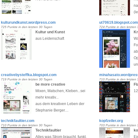
na
(l
kulturundkunst.wordpress.com
ut70619.blogspot.com
725 Punkte in den letzten 30 Tagen
724 Punkte in den letzten
Kultur und Kunst
Kr
aus Leidenschaft
Wa
Fo
ab
Op
un
creativebysteffka.blogspot.com
minahasato.wordpres
719 Punkte in den letzten 30 Tagen
710 Punkte in den letzten
be more creative
Fl
Mixen, Matschen, Kleben...sei
12
mehr kreativ...
aus dem kreativen Leben der
Stephanie Berger....
technikfaultier.com
kopfzeiler.org
710 Punkte in den letzten 30 Tagen
703 Punkte in den letzten
Technikfaultier
ko
Alles was Strom braucht, funkt,
Ei