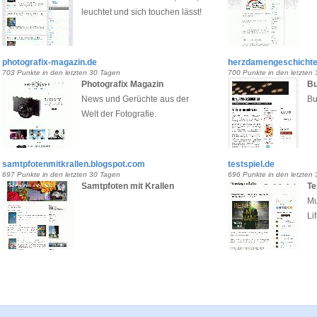
leuchtet und sich touchen lässt!
photografix-magazin.de
herzdamengeschichte
703 Punkte in den letzten 30 Tagen
700 Punkte in den letzten
Photografix Magazin
B
News und Gerüchte aus der
Bu
Welt der Fotografie.
samtpfotenmitkrallen.blogspot.com
testspiel.de
697 Punkte in den letzten 30 Tagen
696 Punkte in den letzten
Samtpfoten mit Krallen
Te
Mu
Li