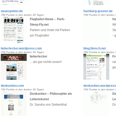
neuespotter.de
hamburg-greeter.de
798 Punkte in den letzten 30 Tagen
798 Punkte in den letzten
Flughafen-News – Park-
Ha
Sleep-Fly.net
Wi
Parken und Hotel mit Parken
St
am Flughafen
- 
lieberlecker.wordpress.com
blog.fimsch.net
796 Punkte in den letzten 30 Tagen
796 Punkte in den letzten
lieberlecker
Fr
... als gar nichts essen!
ra
ge
denkzeiten.com
denkzeiten.wordpres
794 Punkte in den letzten 30 Tagen
794 Punkte in den letzten
Denkzeiten – Philosophie als
De
Lebenskunst
Le
Dr. Sandra von Siebenthal
Dr