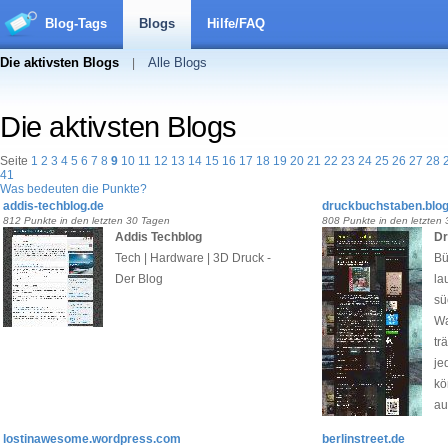
Blog-Tags
Blogs
Hilfe/FAQ
Die aktivsten Blogs
Alle Blogs
|
Die aktivsten Blogs
Seite
1
2
3
4
5
6
7
8
9
10
11
12
13
14
15
16
17
18
19
20
21
22
23
24
25
26
27
28
41
Was bedeuten die Punkte?
addis-techblog.de
druckbuchstaben.blo
812 Punkte in den letzten 30 Tagen
808 Punkte in den letzten
Addis Techblog
Dr
Tech | Hardware | 3D Druck -
Bü
Der Blog
la
sü
Wa
tr
je
kö
au
lostinawesome.wordpress.com
berlinstreet.de