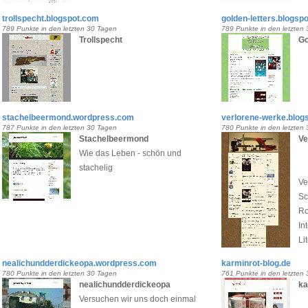
trollspecht.blogspot.com
golden-letters.blogsp
789 Punkte in den letzten 30 Tagen
789 Punkte in den letzten
Trollspecht
Go
stachelbeermond.wordpress.com
verlorene-werke.blog
787 Punkte in den letzten 30 Tagen
780 Punkte in den letzten
Stachelbeermond
Ve
Wie das Leben - schön und
stachelig
Ve
Sc
Ro
In
Li
nealichundderdickeopa.wordpress.com
karminrot-blog.de
780 Punkte in den letzten 30 Tagen
761 Punkte in den letzten
nealichundderdickeopa
ka
Versuchen wir uns doch einmal