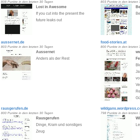
808 Punkte in den letzten 30 Tagen
803 Punkte in den letzten
Lost in Awesome
Be
If you cut into the present the
Be
future leaks out
aussernet.de
food-stories.at
803 Punkte in den letzten 30 Tagen
800 Punkte in den letzten
Aussernet
ww
Anders als der Rest
Fe
Bl
Ja
vo
Ve
Re
Gü
rausgerufen.de
wildgans.wordpress.
800 Punkte in den letzten 30 Tagen
798 Punkte in den letzten
Rausgerufen
Wi
Dinge, Kram und sonstiges
Le
Zeug