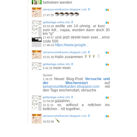
betrieben werden
tamaroszettelkasten.blogspot.com
17:47:55
geldanlage-online.info
wollte um 14 uhreig. ur kurz
16:53:29
zum lidl... najaa, wurden dann doch 30
km *g*
und jetzt streikt mein esel... error
17:45:07
code 500
https://www.google...
17:46:24
tamaroszettelkasten.blogspot.com
Hallo zusammen
15:01:39
geldanlage-online.info
moin moin
5:41:52
System
Neuer Blog-Post:
Versuche und
1:16:25
der Wochenstart
auf
tamaroszettelkasten.blogspot.com
mit
den Tags wochenstart, versuche
geldanlage-online.info
gääähhn...
21:54:09
so, without a rettchen ins
22:11:31
bettchen... n8 together...
tamaroszettelkasten.blogspot.com
19:53:56