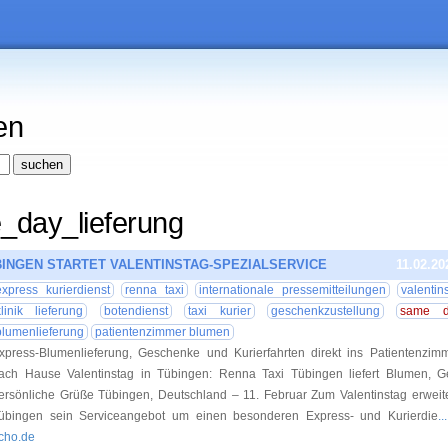
en
_day_lieferung
BINGEN STARTET VALENTINSTAG-SPEZIALSERVICE
11.02.20
express kurierdienst
renna taxi
internationale pressemitteilungen
valentin
klinik lieferung
botendienst
taxi kurier
geschenkzustellung
same da
blumenlieferung
patientenzimmer blumen
xpress-Blumenlieferung, Geschenke und Kurierfahrten direkt ins Patientenzim
ach Hause Valentinstag in Tübingen: Renna Taxi Tübingen liefert Blumen, 
ersönliche Grüße Tübingen, Deutschland – 11. Februar Zum Valentinstag erweit
übingen sein Serviceangebot um einen besonderen Express- und Kurierdie
.
cho.de