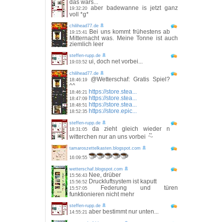
das wars...
aber badewanne is jetzt ganz
19:32:20
voll *g*
chilihead77.de
Bei uns kommt frühestens ab
19:15:41
Mitternacht was. Meine Tonne ist auch
ziemlich leer
steffen-rupp.de
ui, doch net vorbei...
19:03:52
chilihead77.de
@Wetterschaf: Gratis Spiel?
18:46:19
^^
https://store.stea...
18:46:21
https://store.stea...
18:47:09
https://store.stea...
18:48:51
https://store.epic...
18:52:35
steffen-rupp.de
da zieht gleich wieder n
18:31:05
witterchen nur an uns vorbei
tamaroszettelkasten.blogspot.com
16:09:55
wetterschaf.blogspot.com
Nee, drüber
15:56:43
Druckluftsystem ist kaputt
15:56:52
Federung und türen
15:57:05
funktionieren nicht mehr
steffen-rupp.de
aber bestimmt nur unten...
14:55:21