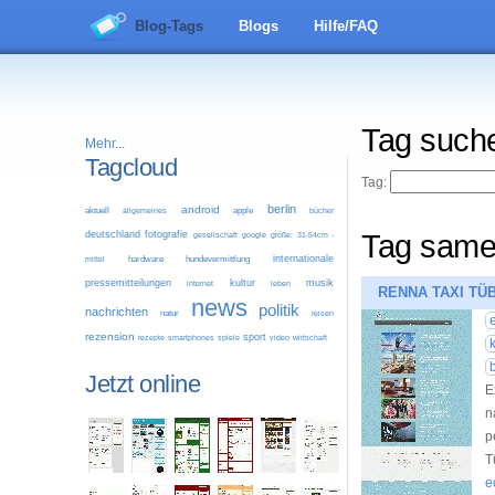
Blog-Tags
Blogs
Hilfe/FAQ
Tag such
Mehr...
Tagcloud
Tag:
berlin
android
aktuell
allgemeines
apple
bücher
deutschland
fotografie
Tag same
google
größe: 31-54cm -
gesellschaft
internationale
mittel
hardware
hundevermittlung
pressemitteilungen
kultur
musik
leben
internet
RENNA TAXI TÜ
news
politik
nachrichten
natur
reisen
rezension
sport
video
wirtschaft
rezepte
smartphones
spiele
Jetzt online
E
n
p
T
e