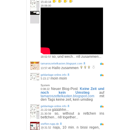
15:43:18
16:06:00
so, und wech... n8 zusammen...
18:02:57
tamaroszettelkasten.blogspot.com
Hallo zusammen
13:57:40
geldanlage-online.info
moin moin
5:15:17
System
Neuer Blog-Post:
Keine Zeit und
0:08:22
noch kein Umstieg
auf
tamaroszettelkasten.blogspot.com
mit
den Tags keine zeit, kein umstieg
geldanlage-online.info
gääähhn...
21:22:04
so, without a rettchen ins
21:30:59
bettchen... n8 together...
steffen-rupp.de
naja, 10 min. n bissi regen,
19:31:52