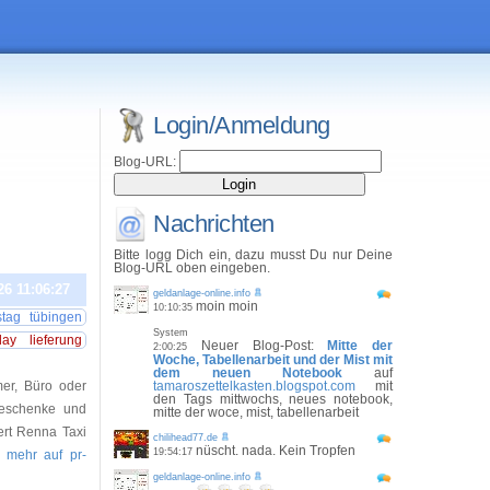
Login/Anmeldung
Blog-URL:
Nachrichten
Bitte logg Dich ein, dazu musst Du nur Deine
Blog-URL oben eingeben.
26 11:06:27
geldanlage-online.info
moin moin
10:10:35
stag tübingen
System
y lieferung
Neuer Blog-Post:
Mitte der
2:00:25
Woche, Tabellenarbeit und der Mist mit
dem neuen Notebook
auf
mer, Büro oder
tamaroszettelkasten.blogspot.com
mit
den Tags mittwochs, neues notebook,
Geschenke und
mitte der woce, mist, tabellenarbeit
ert Renna Taxi
chilihead77.de
nüscht. nada. Kein Tropfen
19:54:17
.. mehr auf pr-
geldanlage-online.info