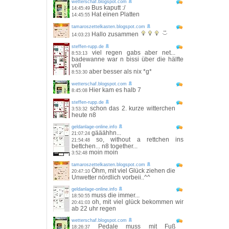
wetterschaf.blogspot.com
Bus kaputt :/
14:45:49
Hat einen Platten
14:45:55
tamaroszettelkasten.blogspot.com
Hallo zusammen
14:03:23
steffen-rupp.de
viel regen gabs aber net...
8:53:13
badewanne war n bissi über die hälfte
voll
aber besser als nix *g*
8:53:30
wetterschaf.blogspot.com
Hier kam es halb 7
8:45:08
steffen-rupp.de
schon das 2. kurze witterchen
3:53:32
heute n8
geldanlage-online.info
gääähhn...
21:07:24
so, without a rettchen ins
21:54:48
bettchen... n8 together...
moin moin
3:52:48
tamaroszettelkasten.blogspot.com
Öhm, mit viel Glück ziehen die
20:47:10
Unwetter nördlich vorbeii..^^
geldanlage-online.info
muss die immer...
18:50:55
oh, mit viel glück bekommen wir
20:41:03
ab 22 uhr regen
wetterschaf.blogspot.com
Pedale muss mit Fuß
18:26:37