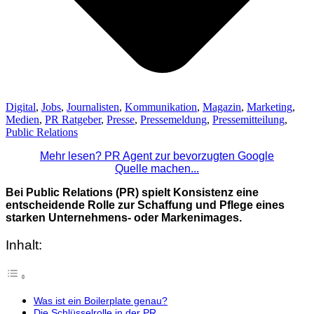
Digital
,
Jobs
,
Journalisten
,
Kommunikation
,
Magazin
,
Marketing
,
Medien
,
PR Ratgeber
,
Presse
,
Pressemeldung
,
Pressemitteilung
,
Public Relations
Mehr lesen? PR Agent zur bevorzugten Google
Quelle machen...
Bei Public Relations (PR) spielt Konsistenz eine
entscheidende Rolle zur Schaffung und Pflege eines
starken Unternehmens- oder Markenimages.
Inhalt:
Was ist ein Boilerplate genau?
Die Schlüsselrolle in der PR