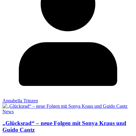
Annabella Trinzen
News
„Glücksrad“ – neue Folgen mit Sonya Kraus und
Guido Cantz