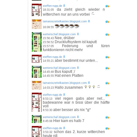
steffen-rupp.de
da zieht gleich wieder n
18:31:05
witterchen nur an uns vorbei
tamaroszettelkasten.blogspot.com
16:09:55
wetterschaf.blogspot.com
Nee, drüber
15:56:43
Druckluftsystem ist kaputt
15:56:52
Federung und türen
15:57:05
funktionieren nicht mehr
steffen-rupp.de
aber bestimmt nur unten...
14:55:21
wetterschaf.blogspot.com
Bus kaputt :/
14:45:49
Hat einen Platten
14:45:55
tamaroszettelkasten.blogspot.com
Hallo zusammen
14:03:23
steffen-rupp.de
viel regen gabs aber net...
8:53:13
badewanne war n bissi über die hälfte
voll
aber besser als nix *g*
8:53:30
wetterschaf.blogspot.com
Hier kam es halb 7
8:45:08
steffen-rupp.de
schon das 2. kurze witterchen
3:53:32
heute n8