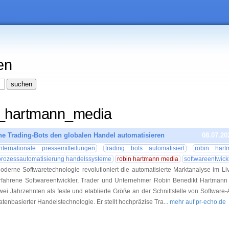
en
n_hartmann_media
iche Trading-Bots den globalen Handel automatisieren
08.07.20
internationale pressemitteilungen
trading bots automatisiert
robin hart
prozessautomatisierung handelssysteme
robin hartmann media
softwareentwickl
oderne Softwaretechnologie revolutioniert die automatisierte Marktanalyse im Li
rfahrene Softwareentwickler, Trader und Unternehmer Robin Benedikt Hartmann ag
wei Jahrzehnten als feste und etablierte Größe an der Schnittstelle von Software-
atenbasierter Handelstechnologie. Er stellt hochpräzise Tra
... mehr auf pr-echo.de