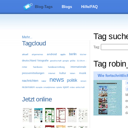
Blog-Tags
Blogs
Hilfe/FAQ
Tag such
Mehr...
Tagcloud
Tag:
berlin
android
aktuell
allgemeines
apple
bücher
deutschland
fotografie
Tag robi
google
größe: 31-54cm -
gesellschaft
internationale
mittel
hardware
hundevermittlung
pressemitteilungen
kultur
musik
leben
internet
Wie fortschrittl
news
politik
nachrichten
natur
reisen
rezension
sport
video
wirtschaft
rezepte
smartphones
spiele
M
Jetzt online
e
z
d