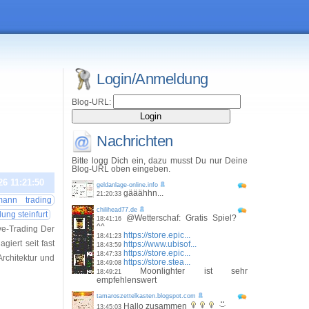
Login/Anmeldung
Blog-URL:
Nachrichten
Bitte logg Dich ein, dazu musst Du nur Deine
Blog-URL oben eingeben.
26 11:21:50
geldanlage-online.info
gääähhn...
21:20:33
mann trading
chilihead77.de
ung steinfurt
@Wetterschaf: Gratis Spiel?
18:41:16
^^
ve-Trading Der
https://store.epic...
18:41:23
iert seit fast
https://www.ubisof...
18:43:59
https://store.epic...
18:47:33
Architektur und
https://store.stea...
18:49:08
Moonlighter ist sehr
18:49:21
empfehlenswert
tamaroszettelkasten.blogspot.com
Hallo zusammen
13:45:03