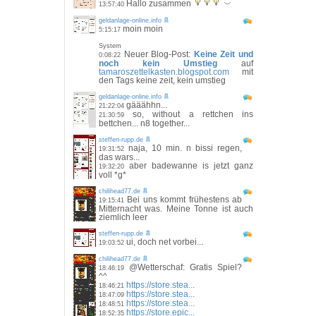
Hallo zusammen
13:57:40
geldanlage-online.info
moin moin
5:15:17
System
Neuer Blog-Post:
Keine Zeit und
0:08:22
noch kein Umstieg
auf
tamaroszettelkasten.blogspot.com
mit
den Tags keine zeit, kein umstieg
geldanlage-online.info
gääähhn...
21:22:04
so, without a rettchen ins
21:30:59
bettchen... n8 together...
steffen-rupp.de
naja, 10 min. n bissi regen,
19:31:52
das wars...
aber badewanne is jetzt ganz
19:32:20
voll *g*
chilihead77.de
Bei uns kommt frühestens ab
19:15:41
Mitternacht was. Meine Tonne ist auch
ziemlich leer
steffen-rupp.de
ui, doch net vorbei...
19:03:52
chilihead77.de
@Wetterschaf: Gratis Spiel?
18:46:19
^^
https://store.stea...
18:46:21
https://store.stea...
18:47:09
https://store.stea...
18:48:51
https://store.epic...
18:52:35