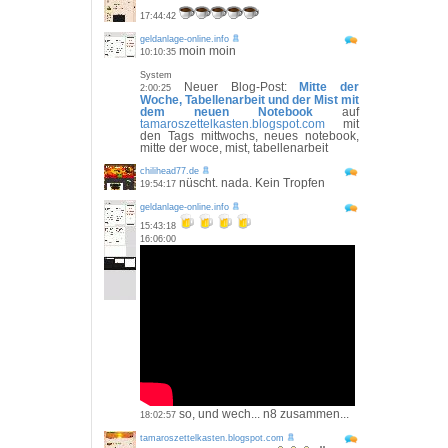
17:44:42
geldanlage-online.info
moin moin
10:10:35
System
Neuer Blog-Post:
Mitte der
2:00:25
Woche, Tabellenarbeit und der Mist mit
dem neuen Notebook
auf
tamaroszettelkasten.blogspot.com
mit
den Tags mittwochs, neues notebook,
mitte der woce, mist, tabellenarbeit
chilihead77.de
nüscht. nada. Kein Tropfen
19:54:17
geldanlage-online.info
15:43:18
16:06:00
so, und wech... n8 zusammen...
18:02:57
tamaroszettelkasten.blogspot.com